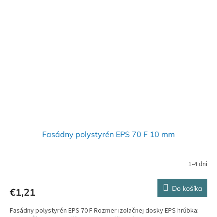
Fasádny polystyrén EPS 70 F 10 mm
1-4 dni
Do košíka
€1,21
Fasádny polystyrén EPS 70 F Rozmer izolačnej dosky EPS hrúbka: