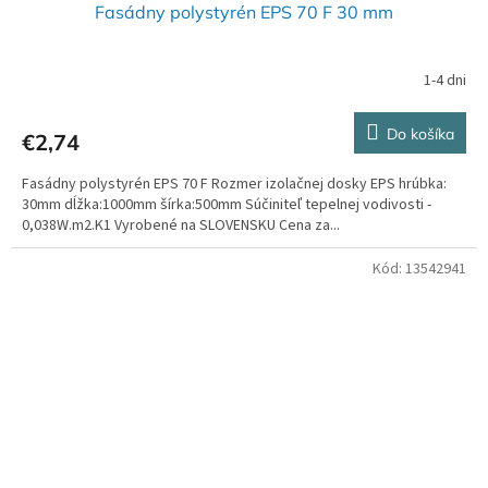
Fasádny polystyrén EPS 70 F 30 mm
1-4 dni
Do košíka
€2,74
Fasádny polystyrén EPS 70 F Rozmer izolačnej dosky EPS hrúbka:
30mm dĺžka:1000mm šírka:500mm Súčiniteľ tepelnej vodivosti -
0,038W.m2.K1 Vyrobené na SLOVENSKU Cena za...
Kód:
13542941