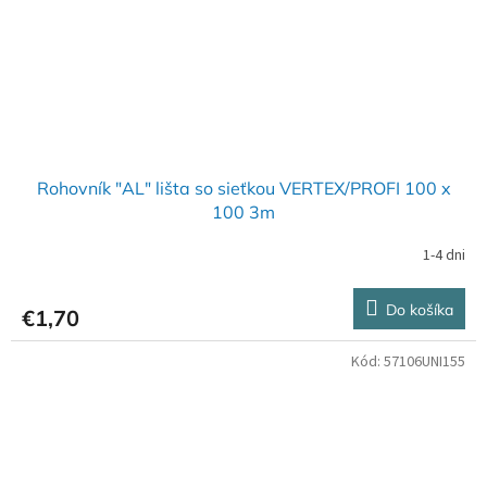
Rohovník "AL" lišta so sieťkou VERTEX/PROFI 100 x
100 3m
1-4 dni
Do košíka
€1,70
Kód:
57106UNI155