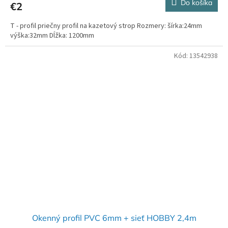
Do košíka
€2
T - profil priečny profil na kazetový strop Rozmery: šírka:24mm
výška:32mm Dĺžka: 1200mm
Kód:
13542938
Okenný profil PVC 6mm + sieť HOBBY 2,4m