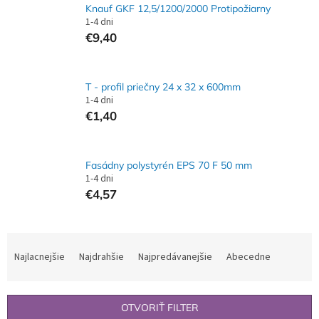
Knauf GKF 12,5/1200/2000 Protipožiarny
1-4 dni
€9,40
T - profil priečny 24 x 32 x 600mm
1-4 dni
€1,40
Fasádny polystyrén EPS 70 F 50 mm
1-4 dni
€4,57
R
a
Najlacnejšie
Najdrahšie
Najpredávanejšie
Abecedne
d
e
n
OTVORIŤ FILTER
i