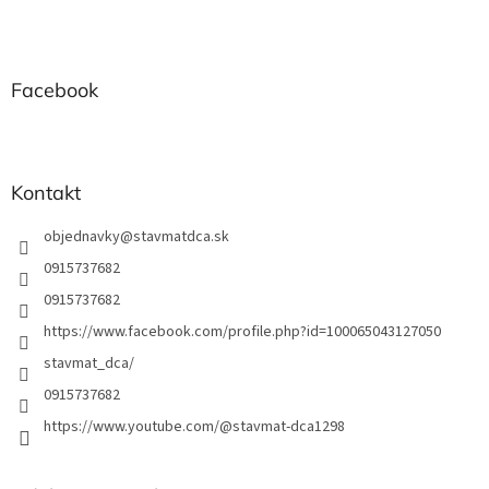
a
c
á
n
i
p
i
e
ä
e
p
t
Facebook
r
i
v
e
k
y
v
Kontakt
ý
p
objednavky
@
stavmatdca.sk
i
s
0915737682
u
0915737682
https://www.facebook.com/profile.php?id=100065043127050
stavmat_dca/
0915737682
https://www.youtube.com/@stavmat-dca1298