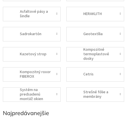
Asfaltové pásy a
HERAKLITH
šindle
Sadrokartón
Geotextília
Kompozitné
Kazetový strop
termoplastové
dosky
Kompozitný roxor
Cetris
FIBEROX
Systém na
Strešné fólie a
predsadenú
membrány
montáž okien
Najpredávanejšie