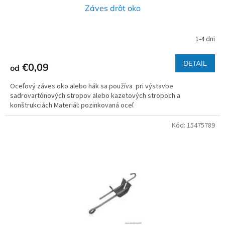
Záves drôt oko
1-4 dni
DETAIL
€0,09
od
Oceľový záves oko alebo hák sa používa pri výstavbe
sadrovartónových stropov alebo kazetových stropoch a
konštrukciách Materiál: pozinkovaná oceľ
Kód:
15475789