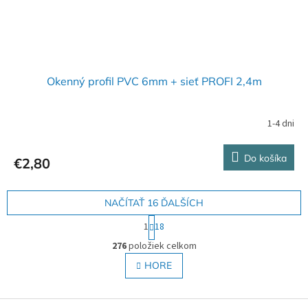
Okenný profil PVC 6mm + sieť PROFI 2,4m
1-4 dni
Do košíka
€2,80
NAČÍTAŤ 16 ĎALŠÍCH
S
1
18
t
O
r
276
položiek celkom
v
á
l
HORE
n
á
k
o
d
v
Z
a