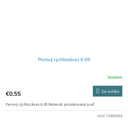
Perový rýchlozáves K 05
Skladom
Do košíka
€0,55
Perový rýchlozáves K 05 Materiál: pozinkovaná oceľ
Kód:
19489064