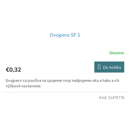
Dvojpero SF 1
Skladom
Do košíka
€0,32
Dvojpero sa používa na spojenie resp nadpojenie oka a haku a ich
výškové nastavenie.
Kód:
15475778