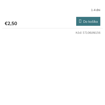
1-4 dni
Do košíka
€2,50
Kód:
57106UNI156