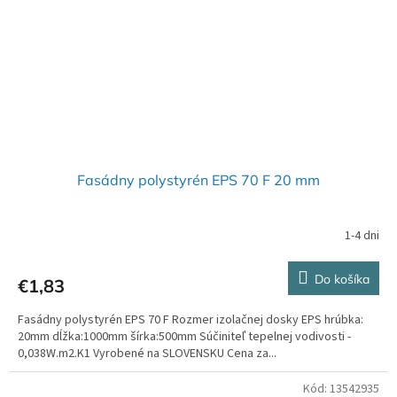
Fasádny polystyrén EPS 70 F 20 mm
1-4 dni
Do košíka
€1,83
Fasádny polystyrén EPS 70 F Rozmer izolačnej dosky EPS hrúbka:
20mm dĺžka:1000mm šírka:500mm Súčiniteľ tepelnej vodivosti -
0,038W.m2.K1 Vyrobené na SLOVENSKU Cena za...
Kód:
13542935