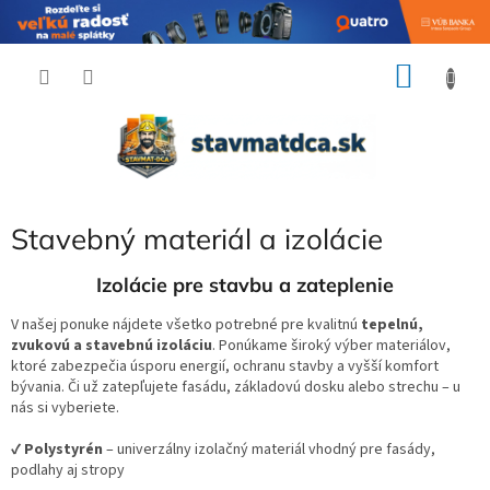
Prejsť
NÁKU
na
obsah
KOŠÍK
Stavebný materiál a izolácie
Izolácie pre stavbu a zateplenie
V našej ponuke nájdete všetko potrebné pre kvalitnú
tepelnú,
zvukovú a stavebnú izoláciu
. Ponúkame široký výber materiálov,
ktoré zabezpečia úsporu energií, ochranu stavby a vyšší komfort
bývania. Či už zatepľujete fasádu, základovú dosku alebo strechu – u
nás si vyberiete.
✔
Polystyrén
– univerzálny izolačný materiál vhodný pre fasády,
podlahy aj stropy