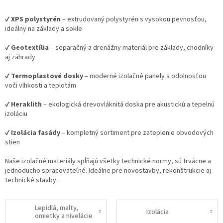
✔
XPS polystyrén
– extrudovaný polystyrén s vysokou pevnosťou,
ideálny na základy a sokle
✔
Geotextília
– separačný a drenážny materiál pre základy, chodníky
aj záhrady
✔
Termoplastové dosky
– moderné izolačné panely s odolnosťou
voči vlhkosti a teplotám
✔
Heraklith
– ekologická drevovláknitá doska pre akustickú a tepelnú
izoláciu
✔
Izolácia fasády
– kompletný sortiment pre zateplenie obvodových
stien
Naše izolačné materiály spĺňajú všetky technické normy, sú trvácne a
jednoducho spracovateľné. Ideálne pre novostavby, rekonštrukcie aj
technické stavby.
Lepidlá, malty,
Izolácia
omietky a nivelácie