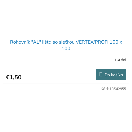
Rohovník "AL" lišta so sieťkou VERTEX/PROFI 100 x
100
1-4 dni
Do košíka
€1,50
Kód:
13542955