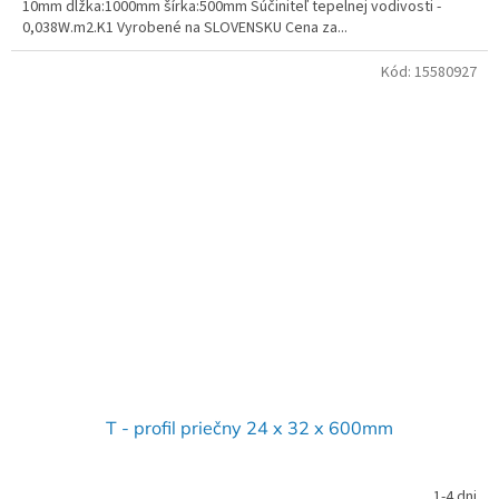
10mm dĺžka:1000mm šírka:500mm Súčiniteľ tepelnej vodivosti -
0,038W.m2.K1 Vyrobené na SLOVENSKU Cena za...
Kód:
15580927
T - profil priečny 24 x 32 x 600mm
1-4 dni