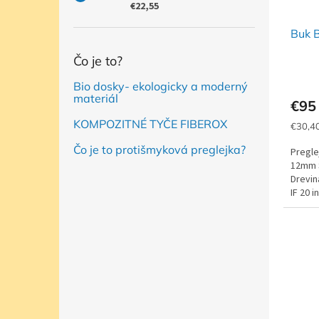
€22,55
Buk 
Čo je to?
Bio dosky- ekologicky a moderný
materiál
€95
KOMPOZITNÉ TYČE FIBEROX
Jednot
€30,40
cena:
Čo je to protišmyková preglejka?
Pregle
12mm 
Drevin
IF 20 