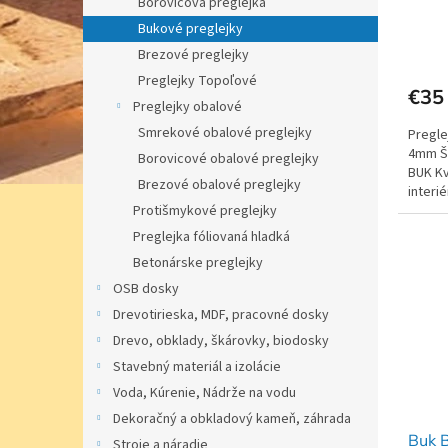
t
v
Borovicová preglejka
o
Bukové preglejky
v
Brezové preglejky
Preglejky Topoľové
€35
Preglejky obalové
Smrekové obalové preglejky
Pregle
4mm Ší
Borovicové obalové preglejky
BUK Kv
Brezové obalové preglejky
interi
Protišmykové preglejky
Preglejka fóliovaná hladká
Betonárske preglejky
OSB dosky
Drevotirieska, MDF, pracovné dosky
Drevo, obklady, škárovky, biodosky
Stavebný materiál a izolácie
Voda, Kúrenie, Nádrže na vodu
Dekoračný a obkladový kameň, záhrada
Buk 
Stroje a náradie