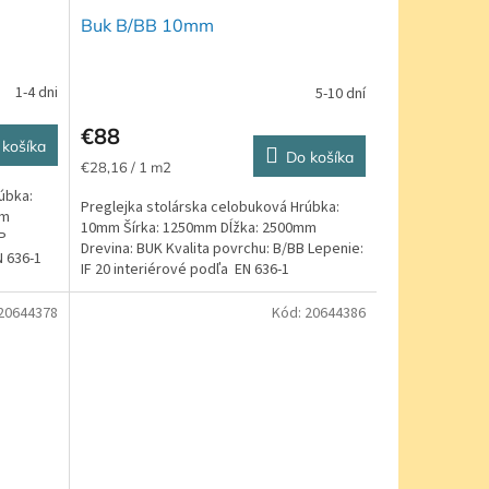
Buk B/BB 10mm
1-4 dni
5-10 dní
€88
 košíka
Do košíka
Jednotková
€28,16 / 1 m2
cena:
úbka:
Preglejka stolárska celobuková Hrúbka:
mm
10mm Šírka: 1250mm Dĺžka: 2500mm
P
Drevina: BUK Kvalita povrchu: B/BB Lepenie:
N 636-1
IF 20 interiérové podľa EN 636-1
20644378
Kód:
20644386