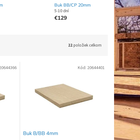
mm
Buk BB/CP 20mm
5-10 dní
€129
22
položiek celkom
20644366
Kód:
20644401
Buk B/BB 4mm