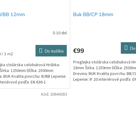
B/BB 12mm
Buk BB/CP 18mm
5-10 dní
Do
€99
Do košíka
ková
 / 1 m2
Preglejka stolárska celobuková Hr
jka stolárska celobuková Hrúbka:
18mm Šírka: 1250mm Dĺžka: 2500
Šírka: 1250mm Dĺžka: 2500mm
Drevina: BUK Kvalita povrchu: BB/C
a: BUK Kvalita povrchu: B/BB Lepenie:
Lepenie: IF 20 interiérové podľa E
interiérové podľa EN 636-1
Kód:
20644383