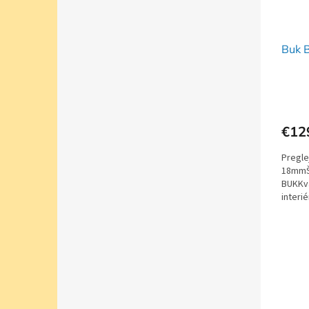
Buk 
€12
Pregle
18mmŠ
BUKKva
interi