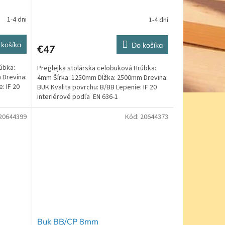
1-4 dni
1-4 dni
 košíka
Do košíka
€47
úbka:
Preglejka stolárska celobuková Hrúbka:
 Drevina:
4mm Šírka: 1250mm Dĺžka: 2500mm Drevina:
: IF 20
BUK Kvalita povrchu: B/BB Lepenie: IF 20
interiérové podľa EN 636-1
20644399
Kód:
20644373
Buk BB/CP 8mm