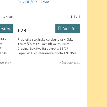
Buk BB/CP 12mm
1-4 dni
1-4 dni
 košíka
Do košíka
€73
úbka:
Preglejka stolárska celobuková Hrúbka:
mm
12mm Šírka: 1250mm Dĺžka: 2500mm
P
Drevina: BUK Kvalita povrchu: BB/CP
N 636-1
Lepenie: IF 20 interiérové podľa EN 636-1
20644377
Kód:
20644391