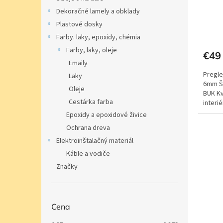
Dekoračné lamely a obklady
Plastové dosky
Farby. laky, epoxidy, chémia
Farby, laky, oleje
€49
Emaily
Pregle
Laky
6mm Ší
Oleje
BUK Kv
Cestárka farba
interi
Epoxidy a epoxidové živice
Ochrana dreva
Elektroinštalačný materiál
Káble a vodiče
Značky
Cena