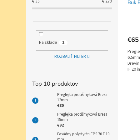
€
35
€
279
Buk 
€65
Na sklade
2
Pregle
ROZBALIŤ FILTER
6,5mm 
Drevin
IF 20 
Top 10 produktov
Preglejka protišmyková Breza
12mm
€80
Preglejka protišmyková Breza
15mm
€92
Fasádny polystyrén EPS 70 F 10
mm