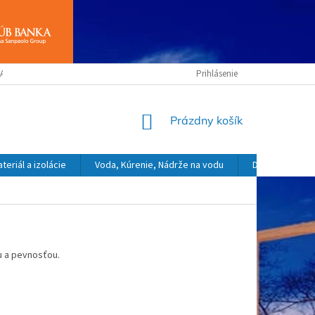
ANY OSOBNÝCH ÚDAJOV
OBCHODNÉ PODMIENKY
Prihlásenie
NÁKUPNÝ
Prázdny košík
KOŠÍK
eriál a izolácie
Voda, Kúrenie, Nádrže na vodu
Dekoračný a o
u a pevnosťou.