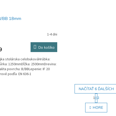
B/BB 18mm
1-4 dni
Do košíka
9
jka stolárska celobukováHrúbka:
írka: 1250mmDĺžka: 2500mmDrevina:
lita povrchu: B/BBLepenie: IF 20
érové podľa EN 636-1
NAČÍTAŤ 6 ĎALŠÍCH
S
1
2
t
O
r
v
HORE
á
l
n
á