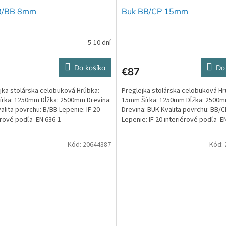
B/BB 8mm
Buk BB/CP 15mm
5-10 dní
Do košíka
Do
€87
jka stolárska celobuková Hrúbka:
Preglejka stolárska celobuková Hr
rka: 1250mm Dĺžka: 2500mm Drevina:
15mm Šírka: 1250mm Dĺžka: 2500
alita povrchu: B/BB Lepenie: IF 20
Drevina: BUK Kvalita povrchu: BB/C
érové podľa EN 636-1
Lepenie: IF 20 interiérové podľa E
Kód:
20644387
Kód: