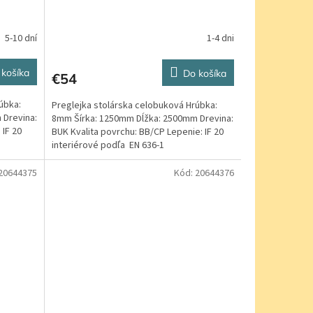
5-10 dní
1-4 dni
 košíka
Do košíka
€54
úbka:
Preglejka stolárska celobuková Hrúbka:
 Drevina:
8mm Šírka: 1250mm Dĺžka: 2500mm Drevina:
 IF 20
BUK Kvalita povrchu: BB/CP Lepenie: IF 20
interiérové podľa EN 636-1
20644375
Kód:
20644376