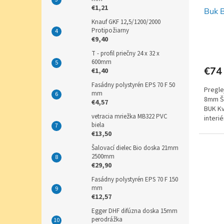
€1,21
Buk 
Knauf GKF 12,5/1200/2000
Protipožiarny
€9,40
T - profil priečny 24 x 32 x
600mm
€74
€1,40
Fasádny polystyrén EPS 70 F 50
Pregle
mm
8mm Ší
€4,57
BUK Kv
vetracia mriežka MB322 PVC
interi
biela
€13,50
Šalovací dielec Bio doska 21mm
2500mm
€29,90
Fasádny polystyrén EPS 70 F 150
mm
€12,57
Egger DHF difúzna doska 15mm
perodrážka