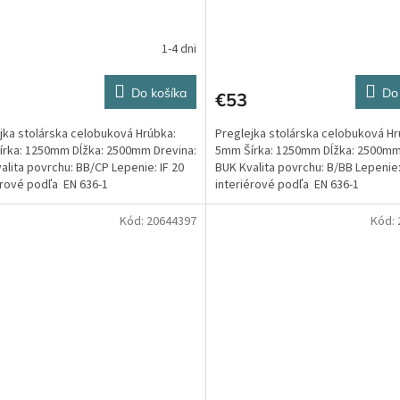
1-4 dni
Do košíka
Do
€53
jka stolárska celobuková Hrúbka:
Preglejka stolárska celobuková Hr
rka: 1250mm Dĺžka: 2500mm Drevina:
5mm Šírka: 1250mm Dĺžka: 2500mm
alita povrchu: BB/CP Lepenie: IF 20
BUK Kvalita povrchu: B/BB Lepenie:
érové podľa EN 636-1
interiérové podľa EN 636-1
Kód:
20644397
Kód: