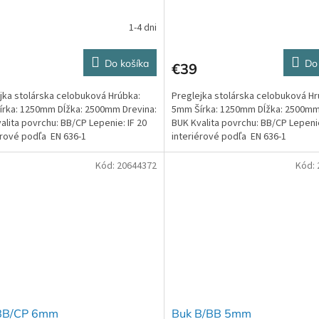
1-4 dni
Do košíka
Do
€39
jka stolárska celobuková Hrúbka:
Preglejka stolárska celobuková Hr
rka: 1250mm Dĺžka: 2500mm Drevina:
5mm Šírka: 1250mm Dĺžka: 2500mm
alita povrchu: BB/CP Lepenie: IF 20
BUK Kvalita povrchu: BB/CP Lepenie
érové podľa EN 636-1
interiérové podľa EN 636-1
Kód:
20644372
Kód:
BB/CP 6mm
Buk B/BB 5mm