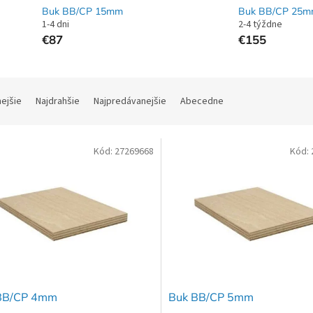
Buk BB/CP 15mm
Buk BB/CP 25
1-4 dni
2-4 týždne
€87
€155
nejšie
Najdrahšie
Najpredávanejšie
Abecedne
Kód:
27269668
Kód:
BB/CP 4mm
Buk BB/CP 5mm