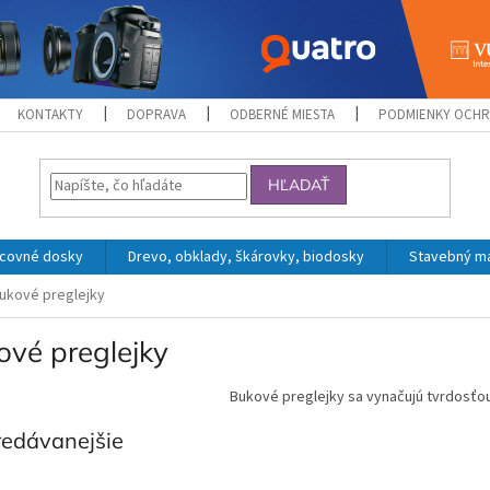
KONTAKTY
DOPRAVA
ODBERNÉ MIESTA
PODMIENKY OCHR
HĽADAŤ
acovné dosky
Drevo, obklady, škárovky, biodosky
Stavebný mat
ukové preglejky
ové preglejky
Bukové preglejky sa vynačujú tvrdosťo
redávanejšie