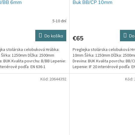
B/BB 6mm
Buk BB/CP 10mm
5-10 dní
Do košíka
Do
€65
jka stolárska celobuková Hrúbka:
Preglejka stolárska celobuková Hr
Šírka: 1250mm Dĺžka: 2500mm
10mm Šírka: 1250mm Dĺžka: 2500
a: BUK Kvalita povrchu: B/BB Lepenie:
Drevina: BUK Kvalita povrchu: BB/C
interiérové podľa EN 636-1
Lepenie: IF 20 interiérové podľa E
Kód:
20644392
Kód: