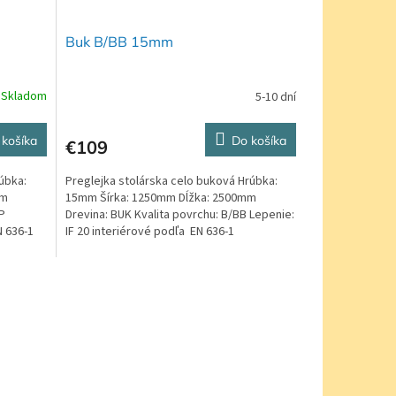
Buk B/BB 15mm
Skladom
5-10 dní
Priemerné
hodnotenie
produktu
 košíka
Do košíka
€109
je
5,0
úbka:
Preglejka stolárska celo buková Hrúbka:
z
mm
15mm Šírka: 1250mm Dĺžka: 2500mm
5
P
Drevina: BUK Kvalita povrchu: B/BB Lepenie:
hviezdičiek.
N 636-1
IF 20 interiérové podľa EN 636-1