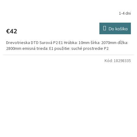
1-4 dni
Do košíka
€42
Drevotrieska DTD Surová P2 E1 Hrúbka: 10mm šírka: 2070mm dĺžka:
2800mm emisná trieda: E1 použitie: suché prostredie P2
Kód:
18298335