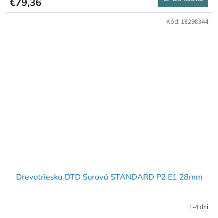
€79,36
Kód:
18298344
Drevotrieska DTD Surová STANDARD P2 E1 28mm
1-4 dni