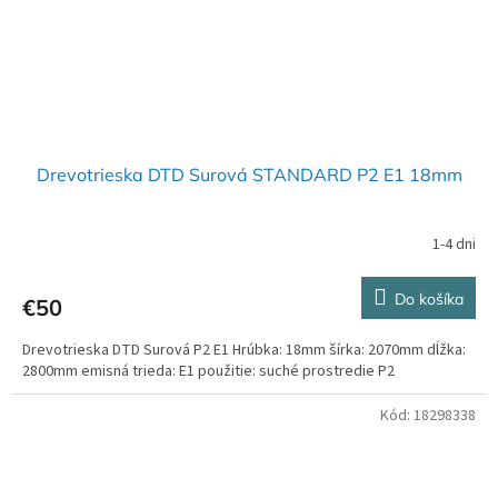
Drevotrieska DTD Surová STANDARD P2 E1 18mm
1-4 dni
Do košíka
€50
Drevotrieska DTD Surová P2 E1 Hrúbka: 18mm šírka: 2070mm dĺžka:
2800mm emisná trieda: E1 použitie: suché prostredie P2
Kód:
18298338