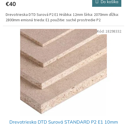
Do košíka
€40
Drevotrieska DTD Surová P2 E1 Hrúbka: 12mm šírka: 2070mm dĺžka:
2800mm emisná trieda: E1 použitie: suché prostredie P2
Kód:
18298332
Drevotrieska DTD Surová STANDARD P2 E1 10mm