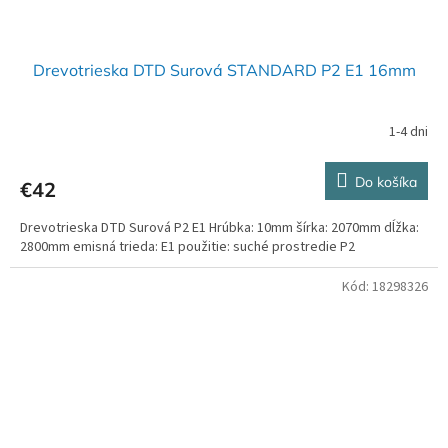
Drevotrieska DTD Surová STANDARD P2 E1 16mm
1-4 dni
Do košíka
€42
Drevotrieska DTD Surová P2 E1 Hrúbka: 10mm šírka: 2070mm dĺžka:
2800mm emisná trieda: E1 použitie: suché prostredie P2
Kód:
18298326