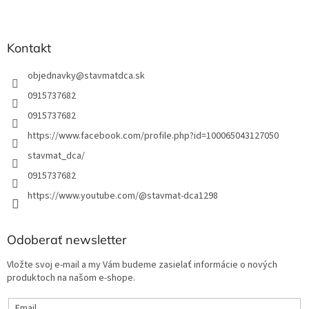
e
e
p
r
v
Kontakt
k
y
objednavky
@
stavmatdca.sk
v
ý
0915737682
p
0915737682
i
s
https://www.facebook.com/profile.php?id=100065043127050
u
stavmat_dca/
0915737682
https://www.youtube.com/@stavmat-dca1298
Odoberať newsletter
Vložte svoj e-mail a my Vám budeme zasielať informácie o nových
produktoch na našom e-shope.
Email