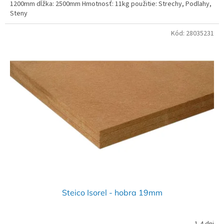
1200mm dĺžka: 2500mm Hmotnosť: 11kg použitie: Strechy, Podlahy,
Steny
Kód:
28035231
Steico Isorel - hobra 19mm
1-4 dni