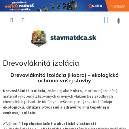
Prejsť
NÁKU
na
obsah
KOŠÍK
Drevovláknitá izolácia
Drevovláknitá izolácia (Hobra) – ekologická
ochrana vašej stavby
Drevovláknitá izolácia
, známa aj ako
hobra
, je prírodný izolačný
materiál vyrobený z lisovaných drevných vlákien bez škodlivých
chemických prísad. Je ideálnym riešením pre tých, ktorí hľadajú
ekologickú, difúzne otvorenú a zdravú formu tepelnej a
zvukovej izolácie
.
✔ Výborné
tepelnoizolačné a akustické vlastnosti