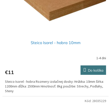
o
d
v
u
k
t
o
v
Steico Isorel - hobra 10mm
1-4 dni
Do košíka
€11
Steico Isorel - hobra Rozmery izolačnej dosky: Hrúbka: 10mm šírka:
1200mm dĺžka: 2500mm Hmotnosť: 8kg použitie: Strechy, Podlahy,
Steny
Kód:
28035229