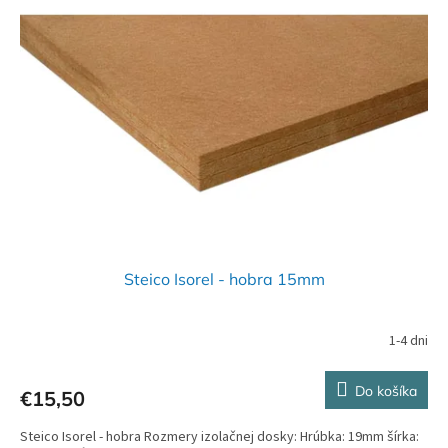
Steico Isorel - hobra 15mm
1-4 dni
Do košíka
€15,50
Steico Isorel - hobra Rozmery izolačnej dosky: Hrúbka: 19mm šírka: