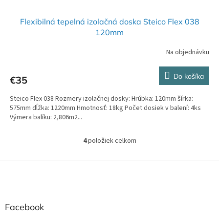
Flexibilná tepelná izolačná doska Steico Flex 038
120mm
Na objednávku
Do košíka
€35
Steico Flex 038 Rozmery izolačnej dosky: Hrúbka: 120mm šírka:
575mm dĺžka: 1220mm Hmotnosť: 18kg Počet dosiek v balení: 4ks
Výmera balíku: 2,806m2...
4
položiek celkom
O
v
l
Z
á
á
d
p
a
ä
c
t
Facebook
i
i