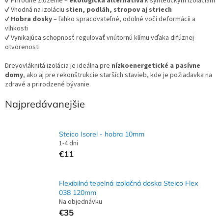
✔ Prírodné zloženie –
ekologická alternatíva
k syntetickým izoláciám
✔ Vhodná na izoláciu
stien, podláh, stropov aj striech
✔
Hobra dosky
– ľahko spracovateľné, odolné voči deformácii a
vlhkosti
✔ Vynikajúca schopnosť regulovať vnútornú klímu vďaka difúznej
otvorenosti
Drevovláknitá izolácia je ideálna pre
nízkoenergetické a pasívne
domy
, ako aj pre rekonštrukcie starších stavieb, kde je požiadavka na
zdravé a prirodzené bývanie.
Najpredávanejšie
Steico Isorel - hobra 10mm
1-4 dni
€11
Flexibilná tepelná izolačná doska Steico Flex
038 120mm
Na objednávku
€35