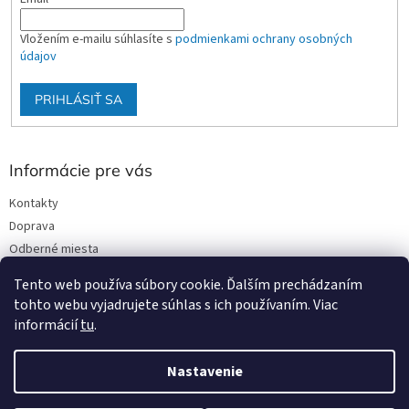
Vložením e-mailu súhlasíte s
podmienkami ochrany osobných
údajov
PRIHLÁSIŤ SA
Informácie pre vás
Kontakty
Doprava
Odberné miesta
Podmienky ochrany osobných údajov
Tento web používa súbory cookie. Ďalším prechádzaním
Obchodné podmienky
tohto webu vyjadrujete súhlas s ich používaním. Viac
informácií
tu
.
Nastavenie
Vytvoril Shoptet