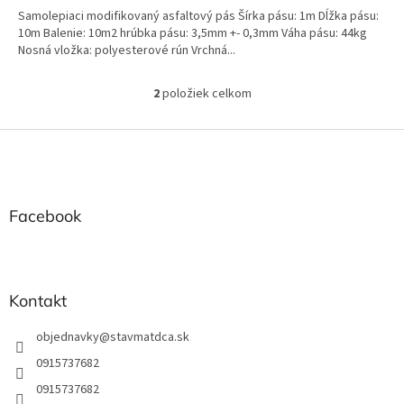
Samolepiaci modifikovaný asfaltový pás Šírka pásu: 1m Dĺžka pásu:
10m Balenie: 10m2 hrúbka pásu: 3,5mm +- 0,3mm Váha pásu: 44kg
Nosná vložka: polyesterové rún Vrchná...
2
položiek celkom
O
v
l
Z
á
á
d
p
a
ä
c
t
Facebook
i
i
e
e
p
r
v
Kontakt
k
y
objednavky
@
stavmatdca.sk
v
ý
0915737682
p
0915737682
i