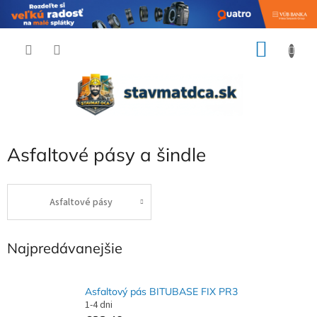
Prejsť
NÁKU
na
obsah
KOŠÍK
Asfaltové pásy a šindle
Asfaltové pásy
Najpredávanejšie
Asfaltový pás BITUBASE FIX PR3
1-4 dni