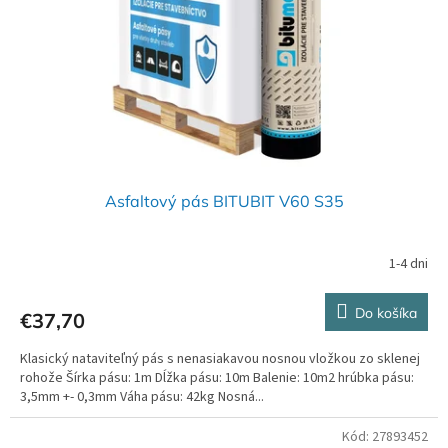
r
t
o
o
d
v
u
k
t
o
v
Asfaltový pás BITUBIT V60 S35
1-4 dni
Do košíka
€37,70
Klasický nataviteľný pás s nenasiakavou nosnou vložkou zo sklenej
rohože Šírka pásu: 1m Dĺžka pásu: 10m Balenie: 10m2 hrúbka pásu:
3,5mm +- 0,3mm Váha pásu: 42kg Nosná...
Kód:
27893452