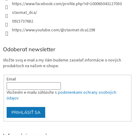
s
https://www.facebook.com/profile.php?id=100065043127050
u
stavmat_dca/
0915737682
https://www.youtube.com/@stavmat-dca1298
Odoberať newsletter
Vložte svoj e-mail a my Vám budeme zasielať informácie o nových
produktoch na našom e-shope.
Email
Vložením e-mailu súhlasíte s
podmienkami ochrany osobných
údajov
PRIHLÁSIŤ SA