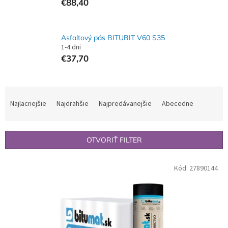
€88,40
Asfaltový pás BITUBIT V60 S35
1-4 dni
€37,70
R
a
Najlacnejšie
Najdrahšie
Najpredávanejšie
Abecedne
d
e
n
OTVORIŤ FILTER
i
e
V
p
Kód:
27890144
ý
r
p
o
i
d
s
u
p
k