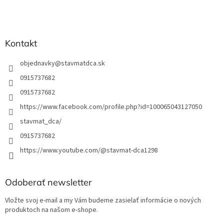
i
e
Kontakt
objednavky
@
stavmatdca.sk
0915737682
0915737682
https://www.facebook.com/profile.php?id=100065043127050
stavmat_dca/
0915737682
https://www.youtube.com/@stavmat-dca1298
Odoberať newsletter
Vložte svoj e-mail a my Vám budeme zasielať informácie o nových
produktoch na našom e-shope.