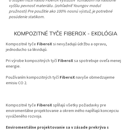
o stupeň nižší našou FiberoX výstužov vzhľadom na násobne
vyššiu pevnosť materiálu. (zohľadniť Youngov modul
pružnosti)
Pre použitie ako 100% nosnú výstuž, je potrebné
posúdenie statikom.
KOMPOZITNÉ TYČE FIBEROX - EKOLÓGIA
Kompozitné tyče
FiberoX
si nevyžadujú údržbu a opravu,
jednoducho sa likvidujú.
Pri výrobe kompozitných tyčí
FiberoX
sa spotrebuje oveľa menej
energie.
Používaním kompozitných tyčí
FiberoX
navyše obmedzujeme
emisiu CO 2.
Kompozitné tyče
FiberoX
spĺňajú všetky požiadavky pre
enviromentálne projektovanie a okrem iného napĺňajú koncepciu
vyváženého rozvoja.
Enviromentálne projektovanie sa v zásade prekrýva s