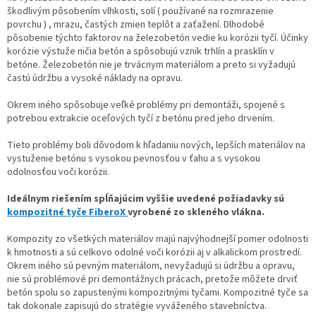
škodlivým pôsobením vlhkosti, solí ( používané na rozmrazenie
povrchu ) , mrazu, častých zmien teplôt a zaťažení. Dlhodobé
pôsobenie týchto faktorov na železobetón vedie ku korózii tyčí. Účinky
korózie výstuže ničia betón a spôsobujú vznik trhlín a prasklín v
betóne. Železobetón nie je trvácnym materiálom a preto si vyžadujú
častú údržbu a vysoké náklady na opravu.
Okrem iného spôsobuje veľké problémy pri demontáži, spojené s
potrebou extrakcie oceľových tyčí z betónu pred jeho drvením.
Tieto problémy boli dôvodom k hľadaniu nových, lepších materiálov na
vystuženie betónu s vysokou pevnosťou v ťahu a s vysokou
odolnosťou voči korózii.
Ideálnym riešením spĺňajúcim vyššie uvedené požiadavky sú
kompozitné tyče FiberoX
vyrobené zo skleného vlákna.
Kompozity zo všetkých materiálov majú najvýhodnejší pomer odolnosti
k hmotnosti a sú celkovo odolné voči korózii aj v alkalickom prostredí.
Okrem iného sú pevným materiálom, nevyžadujú si údržbu a opravu,
nie sú problémové pri demontážnych prácach, pretože môžete drviť
betón spolu so zapustenými kompozitnými tyčami. Kompozitné tyče sa
tak dokonale zapisujú do stratégie vyváženého stavebníctva.