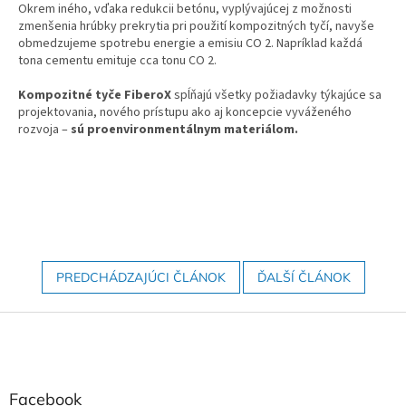
Okrem iného, vďaka redukcii betónu, vyplývajúcej z možnosti
zmenšenia hrúbky prekrytia pri použití kompozitných tyčí, navyše
obmedzujeme spotrebu energie a emisiu CO 2. Napríklad každá
tona cementu emituje cca tonu CO 2.
Kompozitné tyče FiberoX
spĺňajú všetky požiadavky týkajúce sa
projektovania, nového prístupu ako aj koncepcie vyváženého
rozvoja –
sú proenvironmentálnym materiálom.
PREDCHÁDZAJÚCI ČLÁNOK
ĎALŠÍ ČLÁNOK
Z
á
p
ä
t
Facebook