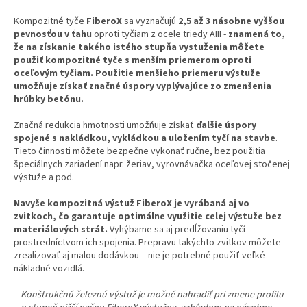
Kompozitné tyče
FiberoX
sa vyznačujú
2,5 až 3 násobne vyššou
pevnosťou v ťahu
oproti tyčiam z ocele triedy AIII -
znamená to,
že na získanie takého istého stupňa vystuženia môžete
použiť kompozitné tyče s menším priemerom oproti
oceľovým tyčiam. Použitie menšieho priemeru výstuže
umožňuje získať značné úspory vyplývajúce zo zmenšenia
hrúbky betónu.
Značná redukcia hmotnosti umožňuje získať
ďalšie úspory
spojené s nakládkou, vykládkou a uložením tyčí na stavbe
.
Tieto činnosti môžete bezpečne vykonať ručne, bez použitia
špeciálnych zariadení napr. žeriav, vyrovnávačka oceľovej stočenej
výstuže a pod.
Navyše kompozitná výstuž FiberoX je vyrábaná aj vo
zvitkoch, čo garantuje optimálne využitie celej výstuže bez
materiálových strát.
Vyhýbame sa aj predĺžovaniu tyčí
prostredníctvom ich spojenia. Prepravu takýchto zvitkov môžete
zrealizovať aj malou dodávkou – nie je potrebné použiť veľké
nákladné vozidlá.
Konštrukčnú železnú výstuž je možné nahradiť pri zmene profilu