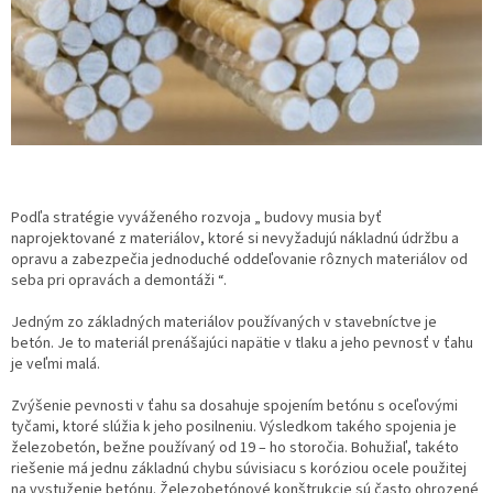
Podľa stratégie vyváženého rozvoja „ budovy musia byť
naprojektované z materiálov, ktoré si nevyžadujú nákladnú údržbu a
opravu a zabezpečia jednoduché oddeľovanie rôznych materiálov od
seba pri opravách a demontáži “.
Jedným zo základných materiálov používaných v stavebníctve je
betón. Je to materiál prenášajúci napätie v tlaku a jeho pevnosť v ťahu
je veľmi malá.
Zvýšenie pevnosti v ťahu sa dosahuje spojením betónu s oceľovými
tyčami, ktoré slúžia k jeho posilneniu. Výsledkom takého spojenia je
železobetón, bežne používaný od 19 – ho storočia. Bohužiaľ, takéto
riešenie má jednu základnú chybu súvisiacu s koróziou ocele použitej
na vystuženie betónu. Železobetónové konštrukcie sú často ohrozené