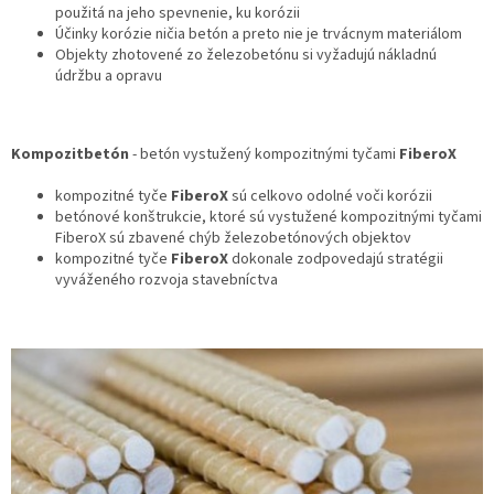
použitá na jeho spevnenie, ku korózii
Účinky korózie ničia betón a preto nie je trvácnym materiálom
Objekty zhotovené zo železobetónu si vyžadujú nákladnú
údržbu a opravu
Kompozitbetón
- betón vystužený kompozitnými tyčami
FiberoX
kompozitné tyče
FiberoX
sú celkovo odolné voči korózii
betónové konštrukcie, ktoré sú vystužené kompozitnými tyčami
FiberoX sú zbavené chýb železobetónových objektov
kompozitné tyče
FiberoX
dokonale zodpovedajú stratégii
vyváženého rozvoja stavebníctva