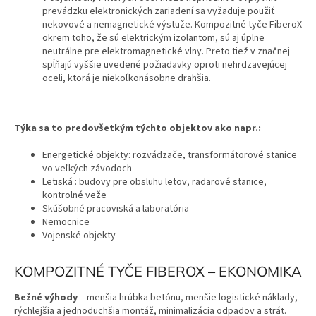
prevádzku elektronických zariadení sa vyžaduje použiť
nekovové a nemagnetické výstuže. Kompozitné tyče FiberoX
okrem toho, že sú elektrickým izolantom, sú aj úplne
neutrálne pre elektromagnetické vlny. Preto tiež v značnej
spĺňajú vyššie uvedené požiadavky oproti nehrdzavejúcej
oceli, ktorá je niekoľkonásobne drahšia.
Týka sa to predovšetkým týchto objektov ako napr.:
Energetické objekty: rozvádzače, transformátorové stanice
vo veľkých závodoch
Letiská : budovy pre obsluhu letov, radarové stanice,
kontrolné veže
Skúšobné pracoviská a laboratória
Nemocnice
Vojenské objekty
KOMPOZITNÉ TYČE FIBEROX – EKONOMIKA
Bežné výhody
– menšia hrúbka betónu, menšie logistické náklady,
rýchlejšia a jednoduchšia montáž, minimalizácia odpadov a strát.