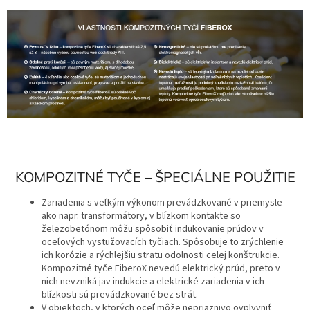
KOMPOZITNÉ TYČE – ŠPECIÁLNE POUŽITIE
Zariadenia s veľkým výkonom prevádzkované v priemysle
ako napr. transformátory, v blízkom kontakte so
železobetónom môžu spôsobiť indukovanie prúdov v
oceľových vystužovacích tyčiach. Spôsobuje to zrýchlenie
ich korózie a rýchlejšiu stratu odolnosti celej konštrukcie.
Kompozitné tyče FiberoX nevedú elektrický prúd, preto v
nich nevzniká jav indukcie a elektrické zariadenia v ich
blízkosti sú prevádzkované bez strát.
V objektoch, v ktorých oceľ môže nepriaznivo ovplyvniť