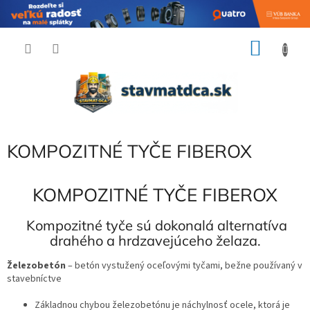
Prejsť
NÁKU
na
obsah
KOŠÍK
KOMPOZITNÉ TYČE FIBEROX
KOMPOZITNÉ TYČE FIBEROX
Kompozitné tyče sú dokonalá alternatíva
drahého a hrdzavejúceho želaza.
Železobetón
– betón vystužený oceľovými tyčami, bežne používaný v
stavebníctve
Základnou chybou železobetónu je náchylnosť ocele, ktorá je