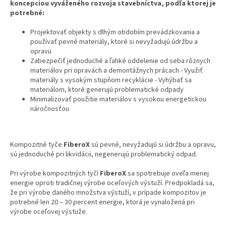
koncepciou vyváženého rozvoja stavebníctva, podľa ktorej je
potrebné:
Projektovať objekty s dlhým obdobím prevádzkovania a
používať pevné materiály, ktoré si nevyžadujú údržbu a
opravu
Zabezpečiť jednoduché a ľahké oddelenie od seba rôznych
materiálov pri opravách a demontážnych prácach - Využiť
materiály s vysokým stupňom recyklácie - Vyhýbať sa
materiálom, ktoré generujú problematické odpady
Minimalizovať použitie materiálov s vysokou energetickou
náročnosťou
Kompozitné tyče
FiberoX
sú pevné, nevyžadujú si údržbu a opravu,
sú jednoduché pri likvidácii, negenerujú problematický odpad.
Pri výrobe kompozitných tyčí
FiberoX
sa spotrebuje oveľa menej
energie oproti tradičnej výrobe oceľových výstuží. Predpokladá sa,
že pri výrobe daného množstva výstuží, v prípade kompozitov je
potrebné len 20 – 30 percent energie, ktorá je vynaložená pri
výrobe oceľovej výstuže.