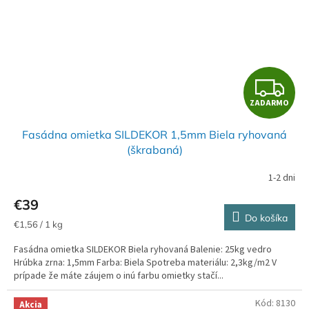
Z
ZADARMO
A
Fasádna omietka SILDEKOR 1,5mm Biela ryhovaná
D
(škrabaná)
A
1-2 dni
R
€39
Do košíka
M
Jednotková
€1,56 / 1 kg
cena:
Fasádna omietka SILDEKOR Biela ryhovaná Balenie: 25kg vedro
O
Hrúbka zrna: 1,5mm Farba: Biela Spotreba materiálu: 2,3kg/m2 V
prípade že máte záujem o inú farbu omietky stačí...
Kód:
8130
Akcia