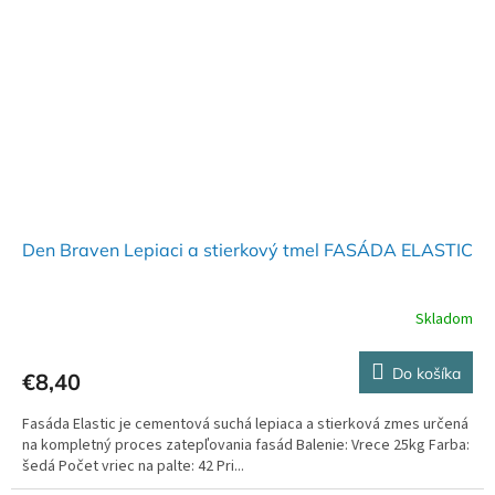
Den Braven Lepiaci a stierkový tmel FASÁDA ELASTIC
Skladom
Do košíka
€8,40
Fasáda Elastic je cementová suchá lepiaca a stierková zmes určená
na kompletný proces zatepľovania fasád Balenie: Vrece 25kg Farba:
šedá Počet vriec na palte: 42 Pri...