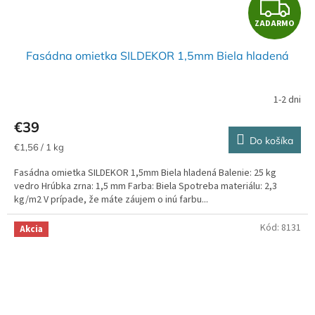
Z
ZADARMO
A
Fasádna omietka SILDEKOR 1,5mm Biela hladená
D
A
1-2 dni
R
€39
Do košíka
M
Jednotková
€1,56 / 1 kg
cena:
Fasádna omietka SILDEKOR 1,5mm Biela hladená Balenie: 25 kg
O
vedro Hrúbka zrna: 1,5 mm Farba: Biela Spotreba materiálu: 2,3
kg/m2 V prípade, že máte záujem o inú farbu...
Kód:
8131
Akcia