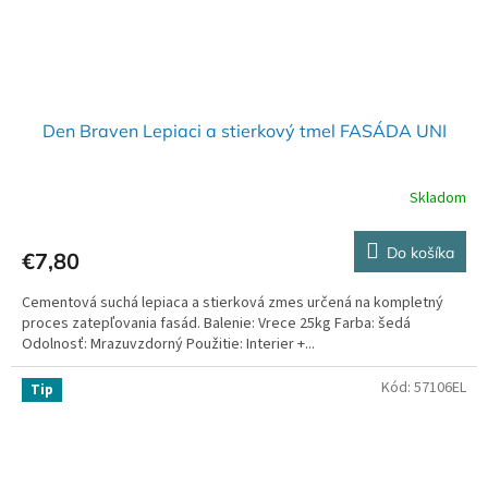
Den Braven Lepiaci a stierkový tmel FASÁDA UNI
Skladom
Do košíka
€7,80
Cementová suchá lepiaca a stierková zmes určená na kompletný
proces zatepľovania fasád. Balenie: Vrece 25kg Farba: šedá
Odolnosť: Mrazuvzdorný Použitie: Interier +...
Kód:
57106EL
Tip