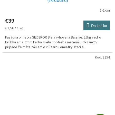
(škrabaná)
A
1-2 dni
R
€39
Do košíka
M
Jednotková
€1,56 / 1 kg
cena:
Fasádna omietka SILDEKOR Biela ryhovaná Balenie: 25kg vedro
O
Hrúbka zrna: 2mm Farba: Biela Spotreba materiálu: 3kg/m2 V
prípade že máte záujem o inú farbu omietky stačí si...
Kód:
8154