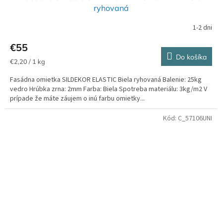
D
ryhovaná
A
1-2 dni
R
€55
Do košíka
M
Jednotková
€2,20 / 1 kg
cena:
Fasádna omietka SILDEKOR ELASTIC Biela ryhovaná Balenie: 25kg
O
vedro Hrúbka zrna: 2mm Farba: Biela Spotreba materiálu: 3kg/m2 V
prípade že máte záujem o inú farbu omietky...
Kód:
C_57106UNI