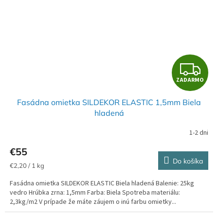
Z
ZADARMO
A
Fasádna omietka SILDEKOR ELASTIC 1,5mm Biela
D
hladená
A
1-2 dni
R
€55
Do košíka
M
Jednotková
€2,20 / 1 kg
cena:
Fasádna omietka SILDEKOR ELASTIC Biela hladená Balenie: 25kg
O
vedro Hrúbka zrna: 1,5mm Farba: Biela Spotreba materiálu:
2,3kg/m2 V prípade že máte záujem o inú farbu omietky...