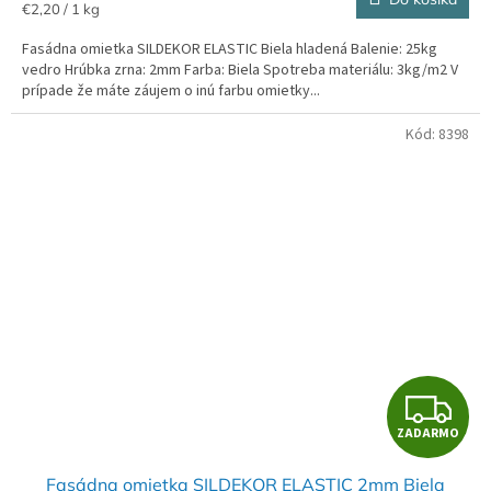
M
Jednotková
€2,20 / 1 kg
cena:
Fasádna omietka SILDEKOR ELASTIC Biela hladená Balenie: 25kg
O
vedro Hrúbka zrna: 2mm Farba: Biela Spotreba materiálu: 3kg/m2 V
prípade že máte záujem o inú farbu omietky...
Kód:
8398
Z
ZADARMO
A
Fasádna omietka SILDEKOR ELASTIC 2mm Biela