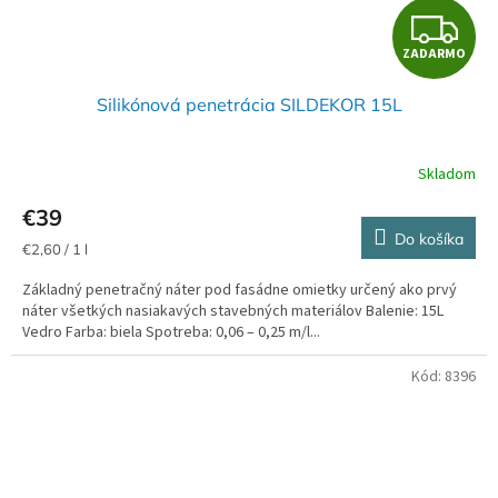
Z
ZADARMO
A
Silikónová penetrácia SILDEKOR 15L
D
A
Skladom
R
€39
Do košíka
M
Jednotková
€2,60 / 1 l
cena:
Základný penetračný náter pod fasádne omietky určený ako prvý
O
náter všetkých nasiakavých stavebných materiálov Balenie: 15L
Vedro Farba: biela Spotreba: 0,06 – 0,25 m/l...
Kód:
8396