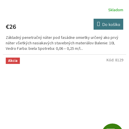
A
Skladom
R
Do košíka
€26
M
Základný penetračný náter pod fasádne omietky určený ako prvý
O
náter všetkých nasiakavých stavebných materiálov Balenie: 10L
Vedro Farba: biela Spotreba: 0,06 – 0,25 m/l...
Kód:
8129
Akcia