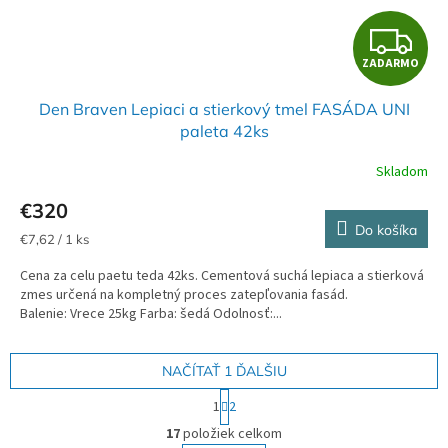
Z
ZADARMO
A
Den Braven Lepiaci a stierkový tmel FASÁDA UNI
D
paleta 42ks
A
Skladom
R
€320
Do košíka
M
Jednotková
€7,62 / 1 ks
cena:
Cena za celu paetu teda 42ks. Cementová suchá lepiaca a stierková
O
zmes určená na kompletný proces zatepľovania fasád.
Balenie: Vrece 25kg Farba: šedá Odolnosť:...
NAČÍTAŤ 1 ĎALŠIU
S
1
2
t
O
r
17
položiek celkom
v
á