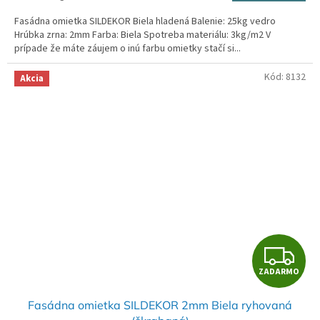
M
cena:
Fasádna omietka SILDEKOR Biela hladená Balenie: 25kg vedro
O
Hrúbka zrna: 2mm Farba: Biela Spotreba materiálu: 3kg/m2 V
prípade že máte záujem o inú farbu omietky stačí si...
Kód:
8132
Akcia
Z
ZADARMO
A
Fasádna omietka SILDEKOR 2mm Biela ryhovaná
D