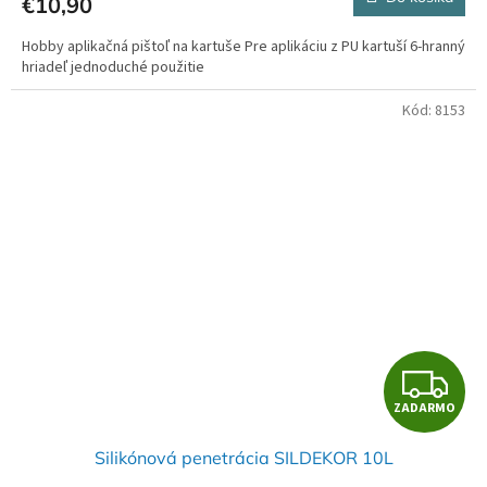
€10,90
Hobby aplikačná pištoľ na kartuše Pre aplikáciu z PU kartuší 6-hranný
hriadeľ jednoduché použitie
Kód:
8153
Z
ZADARMO
A
Silikónová penetrácia SILDEKOR 10L
D