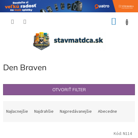
Prejsť
NÁKU
na
obsah
KOŠÍK
Den Braven
OTVORIŤ FILTER
R
a
Najlacnejšie
Najdrahšie
Najpredávanejšie
Abecedne
d
e
V
n
Kód:
N114
ý
i