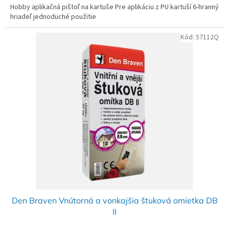
Hobby aplikačná pištoľ na kartuše Pre aplikáciu z PU kartuší 6-hranný
hriadeľ jednoduché použitie
Kód:
57112Q
Den Braven Vnútorná a vonkajšia štuková omietka DB
II