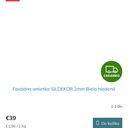
Z
ZADARMO
A
Fasádna omietka SILDEKOR 2mm Biela hladená
D
A
1-2 dni
R
€39
Do košíka
Jednotková
€1,56 / 1 kg