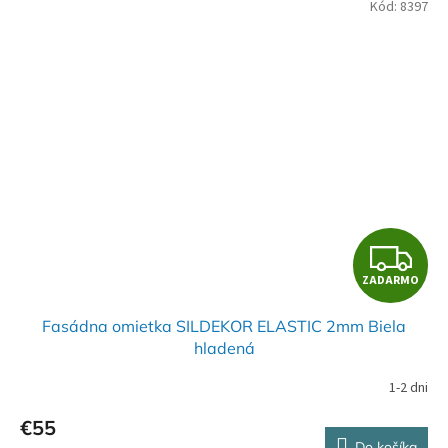
Kód:
8397
Z
ZADARMO
A
Fasádna omietka SILDEKOR ELASTIC 2mm Biela
D
hladená
A
1-2 dni
R
€55
Do košíka