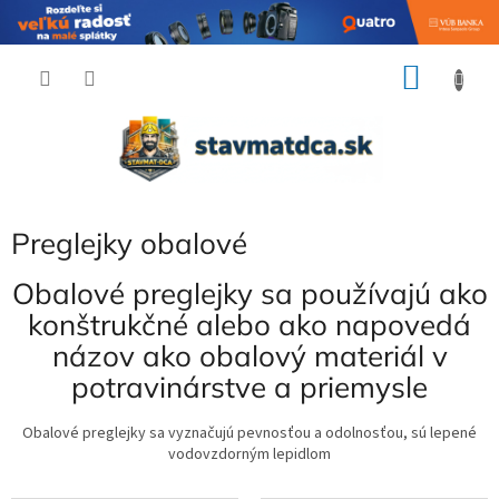
Prejsť
NÁKU
na
obsah
KOŠÍK
Preglejky obalové
Obalové preglejky sa používajú ako
konštrukčné alebo ako napovedá
názov ako obalový materiál v
potravinárstve a priemysle
Obalové preglejky sa vyznačujú pevnosťou a odolnosťou, sú lepené
vodovzdorným lepidlom