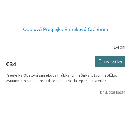
Obalová Preglejka Smreková C/C 9mm
1-4 dni
Do košíka
€34
Preglejka Obalová smreková Hrúbka: 9mm Šírka: 1250mm Dĺžka:
2500mm Drevina: Smrek/borovica Trieda lepenia: Exteriér
Kód:
20649034