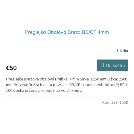
Preglejka Obalová Breza BB/CP 4mm
1-4 dni
Do košíka
€50
Preglejka Brezová obalová Hrúbka: 4 mm Šírka: 1250 mm Dĺžka: 2500
mm Drevina: Breza Kvalita povrchu: BB/CP Lepenie exteriérové; BFU
100 doska určena pre použitie vo vlhkom...
Kód:
13341558