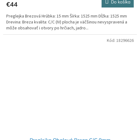
Do košíka
€44
Preglejka Brezová Hrúbka: 15 mm Šírka: 1525 mm Dĺžka: 1525 mm
Drevina: Breza kvalita: C/C (IV) plocha je väčšinou nevyspravená a
môže obsahovať i otvory po hrčiach, jadro...
Kód:
18296626