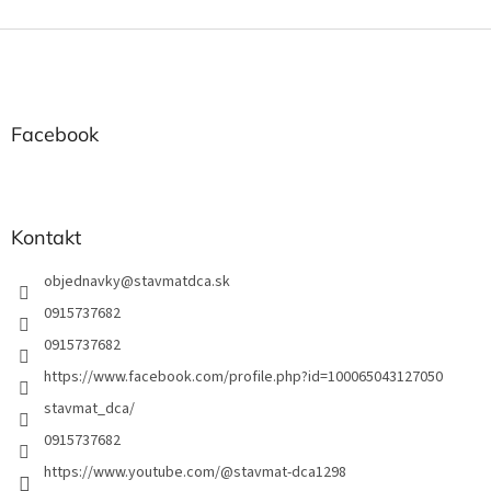
ý
Z
p
i
á
s
p
u
ä
t
Facebook
i
e
Kontakt
objednavky
@
stavmatdca.sk
0915737682
0915737682
https://www.facebook.com/profile.php?id=100065043127050
stavmat_dca/
0915737682
https://www.youtube.com/@stavmat-dca1298