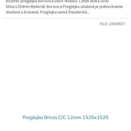
Rozmer preglejka borovica Elliot: Hrúbka: 12mm dlžka:2500
šírka:1250mm Materiál: Borovica Preglejka obalová je jednostranne
tmelená a brúsená. Preglejka nemá štandartnú...
Kód:
20649037
Preglejka Breza C/C 12mm 1525x1525