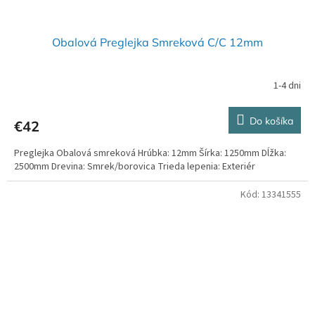
Obalová Preglejka Smreková C/C 12mm
1-4 dni
Priemerné
hodnotenie
produktu
Do košíka
€42
je
4,0
Preglejka Obalová smreková Hrúbka: 12mm Šírka: 1250mm Dĺžka:
z
2500mm Drevina: Smrek/borovica Trieda lepenia: Exteriér
5
hviezdičiek.
Kód:
13341555