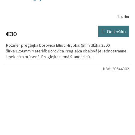
1-4 dni
Do košíka
€30
Rozmer preglejka borovica Elliot: Hrúbka: 9mm dlžka:2500
šírka:1250mm Materiál: Borovica Preglejka obalová je jednostranne
tmelená a brúsená. Preglejka nemá štandartnú...
Kód:
20644302