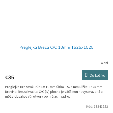
Preglejka Breza C/C 10mm 1525x1525
1-4 dni
Do košíka
€35
Preglejka Brezová Hrúbka: 10 mm Šírka: 1525 mm Dĺžka: 1525 mm
Drevina: Breza kvalita: C/C (IV) plocha je väčšinou nevyspravená a
môže obsahovať i otvory po hrčiach, jadro...
Kód:
13341552