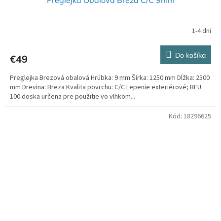
Preglejka Obalová Breza C/C 9mm
1-4 dni
Do košíka
€49
Preglejka Brezová obalová Hrúbka: 9 mm Šírka: 1250 mm Dĺžka: 2500
mm Drevina: Breza Kvalita povrchu: C/C Lepenie exteriérové; BFU
100 doska určena pre použitie vo vlhkom...
Kód:
18296625