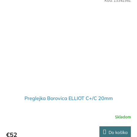
Kód:
13341561
Preglejka Borovica ELLIOT C+/C 20mm
Skladom
Do košíka
€52