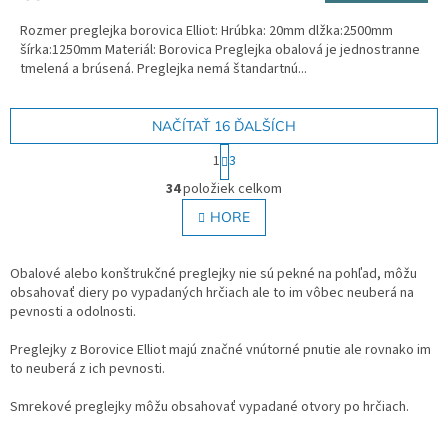
Rozmer preglejka borovica Elliot: Hrúbka: 20mm dlžka:2500mm
šírka:1250mm Materiál: Borovica Preglejka obalová je jednostranne
tmelená a brúsená. Preglejka nemá štandartnú...
NAČÍTAŤ 16 ĎALŠÍCH
S
1
3
t
O
r
34
položiek celkom
v
á
l
HORE
n
á
k
o
d
v
a
Obalové alebo konštrukčné preglejky nie sú pekné na pohľad, môžu
a
c
obsahovať diery po vypadaných hrčiach ale to im vôbec neuberá na
n
i
pevnosti a odolnosti.
i
e
e
p
Preglejky z Borovice Elliot majú značné vnútorné pnutie ale rovnako im
r
to neuberá z ich pevnosti.
v
k
Smrekové preglejky môžu obsahovať vypadané otvory po hrčiach.
y
v