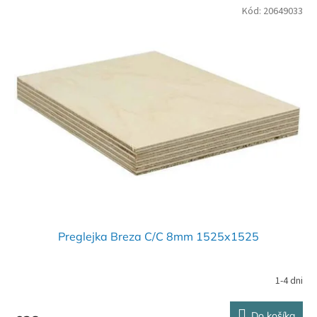
Kód:
20649033
Preglejka Breza C/C 8mm 1525x1525
1-4 dni
Do košíka