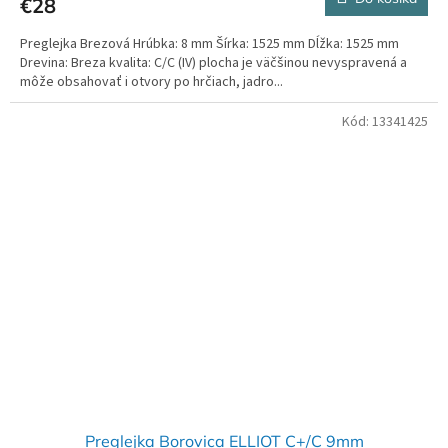
€28
Preglejka Brezová Hrúbka: 8 mm Šírka: 1525 mm Dĺžka: 1525 mm
Drevina: Breza kvalita: C/C (IV) plocha je väčšinou nevyspravená a
môže obsahovať i otvory po hrčiach, jadro...
Kód:
13341425
Preglejka Borovica ELLIOT C+/C 9mm