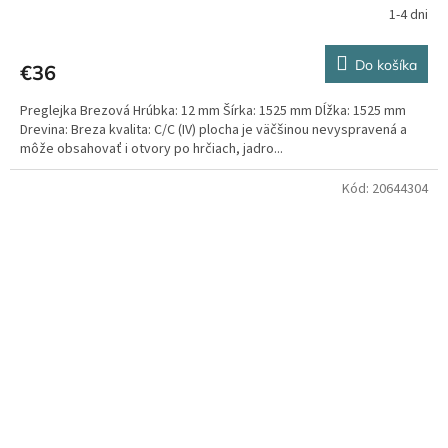
1-4 dni
Do košíka
€36
Preglejka Brezová Hrúbka: 12 mm Šírka: 1525 mm Dĺžka: 1525 mm
Drevina: Breza kvalita: C/C (IV) plocha je väčšinou nevyspravená a
môže obsahovať i otvory po hrčiach, jadro...
Kód:
20644304