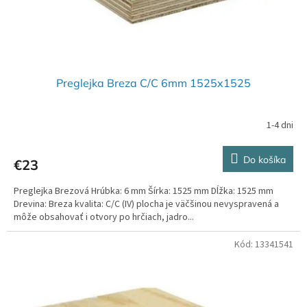
k
t
o
v
Preglejka Breza C/C 6mm 1525x1525
1-4 dni
Do košíka
€23
Preglejka Brezová Hrúbka: 6 mm Šírka: 1525 mm Dĺžka: 1525 mm
Drevina: Breza kvalita: C/C (IV) plocha je väčšinou nevyspravená a
môže obsahovať i otvory po hrčiach, jadro...
Kód:
13341541