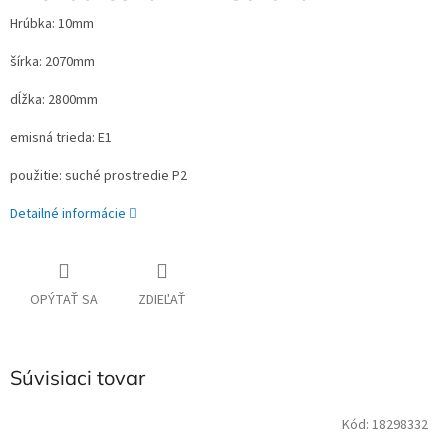
Hrúbka: 10mm
šírka: 2070mm
dĺžka: 2800mm
emisná trieda: E1
použitie: suché prostredie P2
Detailné informácie
OPÝTAŤ SA
ZDIEĽAŤ
Súvisiaci tovar
Kód:
18298332