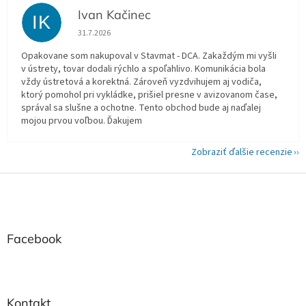
Ivan Kačinec
IK
Hodnotenie obchodu je 5 z 5 hviezdičiek.
31.7.2026
Opakovane som nakupoval v Stavmat - DCA. Zakaždým mi vyšli
v ústrety, tovar dodali rýchlo a spoľahlivo. Komunikácia bola
vždy ústretová a korektná. Zároveň vyzdvihujem aj vodiča,
ktorý pomohol pri vykládke, prišiel presne v avizovanom čase,
správal sa slušne a ochotne. Tento obchod bude aj naďalej
mojou prvou voľbou. Ďakujem
Zobraziť ďalšie recenzie
Z
á
p
ä
t
Facebook
i
e
Kontakt