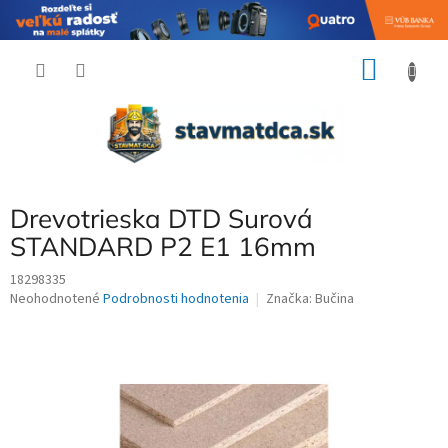
Prejsť
NÁKU
na
obsah
KOŠÍK
Drevotrieska DTD Surová
STANDARD P2 E1 16mm
18298335
Priemerné
Neohodnotené
Podrobnosti hodnotenia
Značka:
Bučina
hodnotenie
produktu
je
0,0
z
5
hviezdičiek.