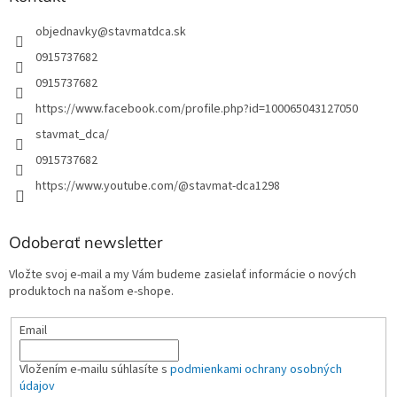
objednavky
@
stavmatdca.sk
0915737682
0915737682
https://www.facebook.com/profile.php?id=100065043127050
stavmat_dca/
0915737682
https://www.youtube.com/@stavmat-dca1298
Odoberať newsletter
Vložte svoj e-mail a my Vám budeme zasielať informácie o nových
produktoch na našom e-shope.
Email
Vložením e-mailu súhlasíte s
podmienkami ochrany osobných
údajov