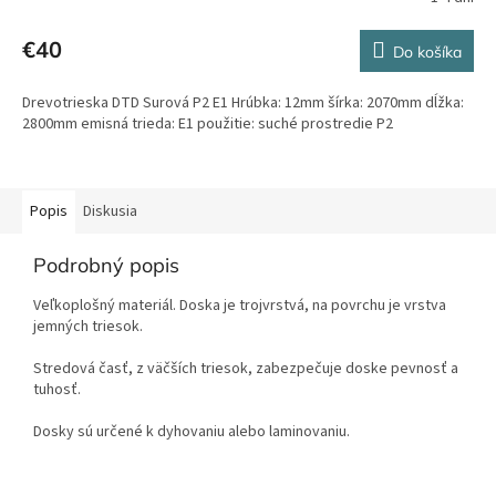
€40
Do košíka
Drevotrieska DTD Surová P2 E1 Hrúbka: 12mm šírka: 2070mm dĺžka:
2800mm emisná trieda: E1 použitie: suché prostredie P2
Popis
Diskusia
Podrobný popis
Veľkoplošný materiál. Doska je trojvrstvá, na povrchu je vrstva
jemných triesok.
Stredová časť, z väčších triesok, zabezpečuje doske pevnosť a
tuhosť.
Dosky sú určené k dyhovaniu alebo laminovaniu.