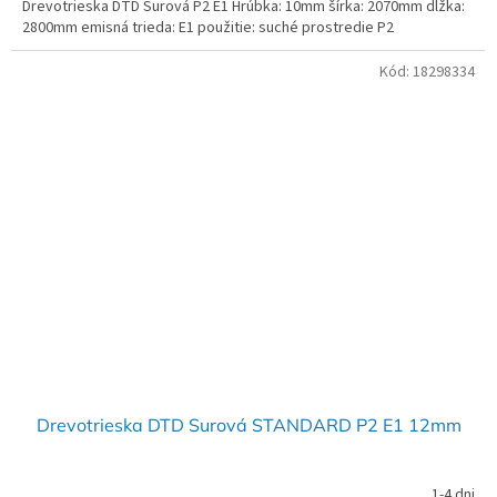
Drevotrieska DTD Surová P2 E1 Hrúbka: 10mm šírka: 2070mm dĺžka:
2800mm emisná trieda: E1 použitie: suché prostredie P2
Kód:
18298334
Drevotrieska DTD Surová STANDARD P2 E1 12mm
1-4 dni