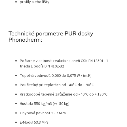
profily alebo lišty
Technické parametre PUR dosky
Phonotherm:
Požiarne vlastnosti reakcia na oheň ČSN EN 13501 - 1
trieda E podľa DIN 4102-B2
Tepelná vodivosť. 0,060 do 0,075 W / (m.K)
Použiteľný pri teplotách od - 40°C do + 90°C
Krátkodobé tepelné zaťaženie od - 40°C do + 130°C
Hustota 550 kg/m3 (+/- 50 kg)
Ohybová pevnosť 5 - 7 MPa
E-Modul 53.3 MPa