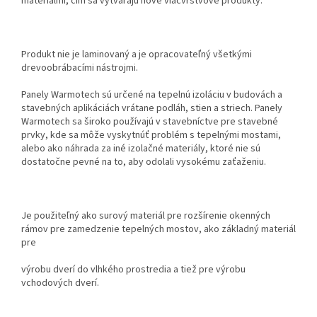
materiálmi, čím sa vytvárajú nové viacvrstvové produkty.
Produkt nie je laminovaný a je opracovateľný všetkými
drevoobrábacími nástrojmi.
Panely Warmotech sú určené na tepelnú izoláciu v budovách a
stavebných aplikáciách vrátane podláh, stien a striech. Panely
Warmotech sa široko používajú v stavebníctve pre stavebné
prvky, kde sa môže vyskytnúť problém s tepelnými mostami,
alebo ako náhrada za iné izolačné materiály, ktoré nie sú
dostatočne pevné na to, aby odolali vysokému zaťaženiu.
Je použiteľný ako surový materiál pre rozšírenie okenných
rámov pre zamedzenie tepelných mostov, ako základný materiál
pre
výrobu dverí do vlhkého prostredia a tiež pre výrobu
vchodových dverí.