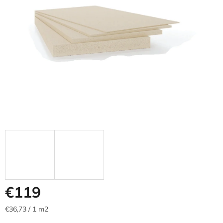
€119
Jednotková
€36,73 / 1 m2
cena: