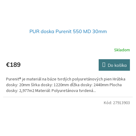
PUR doska Purenit 550 MD 30mm
Skladom
€189
Do košíka
Purenit® je materiál na báze tvrdých polyuretánových pien Hrúbka
dosky: 20mm šírka dosky: 1220mm dĺžka dosky: 2440mm Plocha
dosky: 2,977m2 Materiál: Polyuretánova tvrdená...
Kód:
27913903