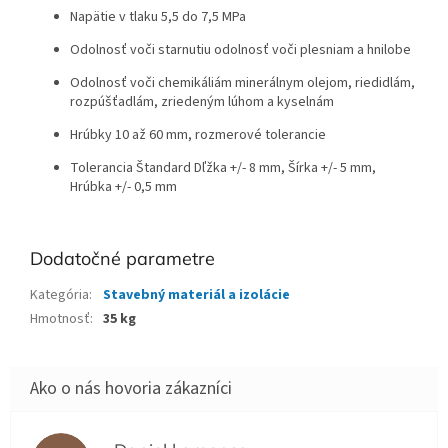
Napätie v tlaku 5,5 do 7,5 MPa
Odolnosť voči starnutiu odolnosť voči plesniam a hnilobe
Odolnosť voči chemikáliám minerálnym olejom, riedidlám,
rozpúšťadlám, zriedeným lúhom a kyselnám
Hrúbky 10 až 60 mm, rozmerové tolerancie
Tolerancia Štandard Dľžka +/- 8 mm, Šírka +/- 5 mm,
Hrúbka +/- 0,5 mm
Dodatočné parametre
Kategória
:
Stavebný materiál a izolácie
Hmotnosť
:
35 kg