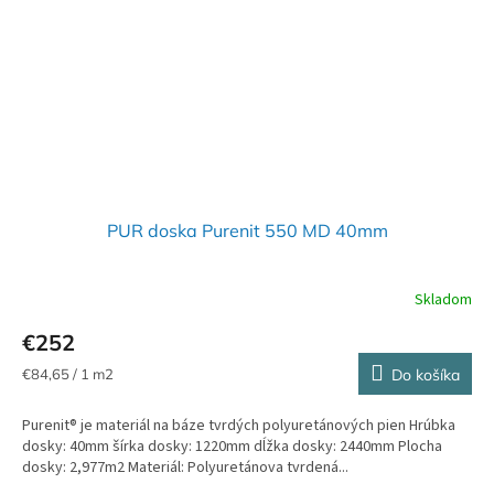
PUR doska Purenit 550 MD 40mm
Skladom
€252
Jednotková
€84,65 / 1 m2
Do košíka
cena:
Purenit® je materiál na báze tvrdých polyuretánových pien Hrúbka
dosky: 40mm šírka dosky: 1220mm dĺžka dosky: 2440mm Plocha
dosky: 2,977m2 Materiál: Polyuretánova tvrdená...