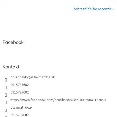
Zobraziť ďalšie recenzie
Z
á
p
ä
t
Facebook
i
e
Kontakt
objednavky
@
stavmatdca.sk
0915737682
0915737682
https://www.facebook.com/profile.php?id=100065043127050
stavmat_dca/
0915737682