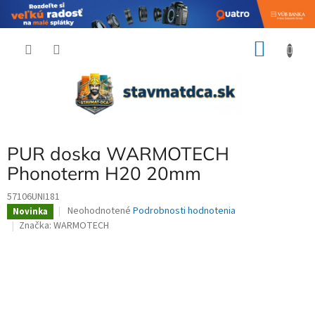
Prejsť
NÁKU
na
obsah
KOŠÍK
PUR doska WARMOTECH
Phonoterm H20 20mm
57106UNI181
Priemerné
Neohodnotené
Podrobnosti hodnotenia
Novinka
hodnotenie
Značka:
WARMOTECH
produktu
je
0,0
z
5
hviezdičiek.