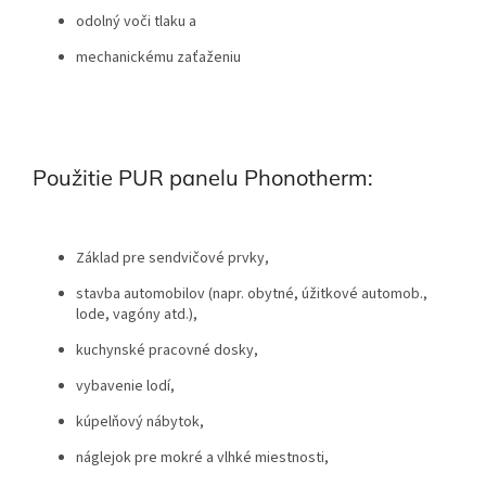
odolný voči tlaku a
mechanickému zaťaženiu
Použitie PUR panelu Phonotherm:
Základ pre sendvičové prvky,
stavba automobilov (napr. obytné, úžitkové automob.,
lode, vagóny atd.),
kuchynské pracovné dosky,
vybavenie lodí,
kúpelňový nábytok,
náglejok pre mokré a vlhké miestnosti,