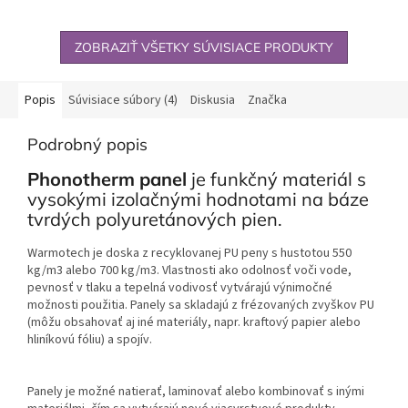
ZOBRAZIŤ VŠETKY SÚVISIACE PRODUKTY
Popis
Súvisiace súbory (4)
Diskusia
Značka
Podrobný popis
Phonotherm panel
je funkčný materiál s
vysokými izolačnými hodnotami na báze
tvrdých polyuretánových pien.
Warmotech je doska z recyklovanej PU peny s hustotou 550
kg/m3 alebo 700 kg/m3. Vlastnosti ako odolnosť voči vode,
pevnosť v tlaku a tepelná vodivosť vytvárajú výnimočné
možnosti použitia. Panely sa skladajú z frézovaných zvyškov PU
(môžu obsahovať aj iné materiály, napr. kraftový papier alebo
hliníkovú fóliu) a spojív.
Panely je možné natierať, laminovať alebo kombinovať s inými