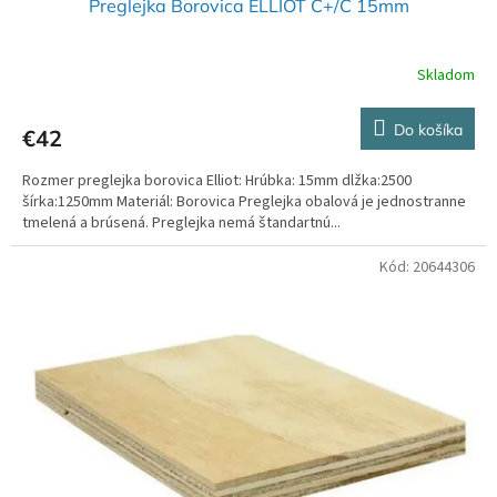
Preglejka Borovica ELLIOT C+/C 15mm
Skladom
Do košíka
€42
Rozmer preglejka borovica Elliot: Hrúbka: 15mm dlžka:2500
šírka:1250mm Materiál: Borovica Preglejka obalová je jednostranne
tmelená a brúsená. Preglejka nemá štandartnú...
Kód:
20644306