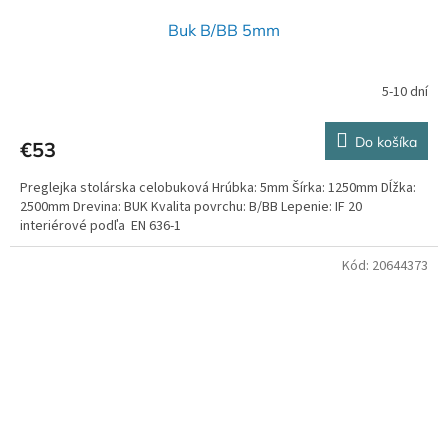
Buk B/BB 5mm
5-10 dní
Do košíka
€53
Preglejka stolárska celobuková Hrúbka: 5mm Šírka: 1250mm Dĺžka:
2500mm Drevina: BUK Kvalita povrchu: B/BB Lepenie: IF 20
interiérové podľa EN 636-1
Kód:
20644373