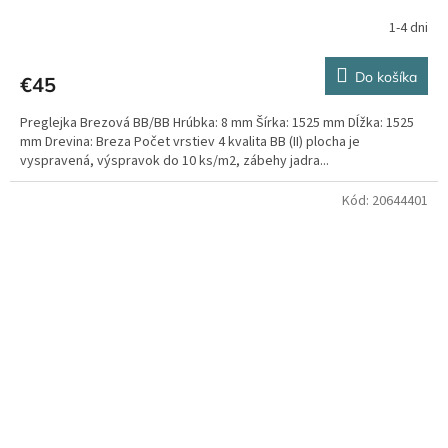
1-4 dni
Do košíka
€45
Preglejka Brezová BB/BB Hrúbka: 8 mm Šírka: 1525 mm Dĺžka: 1525
mm Drevina: Breza Počet vrstiev 4 kvalita BB (II) plocha je
vyspravená, výspravok do 10 ks/m2, zábehy jadra...
Kód:
20644401