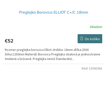
Preglejka Borovica ELLIOT C+/C 18mm
Skladom
Do košíka
€52
Rozmer preglejka borovica Elliot: Hrúbka: 18mm dlžka:2500
šírka:1250mm Materiál: Borovica Preglejka obalová je jednostranne
tmelená a brúsená. Preglejka nemá štandardnú...
Kód:
13341561