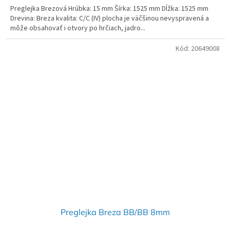
Preglejka Brezová Hrúbka: 15 mm Šírka: 1525 mm Dĺžka: 1525 mm
Drevina: Breza kvalita: C/C (IV) plocha je väčšinou nevyspravená a
môže obsahovať i otvory po hrčiach, jadro...
Kód:
20649008
Preglejka Breza BB/BB 8mm