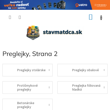
Prejsť
NÁKU
na
obsah
KOŠÍK
Preglejky
, Strana 2
Preglejky stolárske
Preglejky obalové
Protišmykové
Preglejka fóliovaná
preglejky
hladká
Betonárske
preglejky