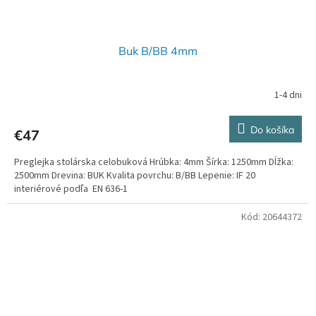
Buk B/BB 4mm
1-4 dni
Do košíka
€47
Preglejka stolárska celobuková Hrúbka: 4mm Šírka: 1250mm Dĺžka:
2500mm Drevina: BUK Kvalita povrchu: B/BB Lepenie: IF 20
interiérové podľa EN 636-1
Kód:
20644372