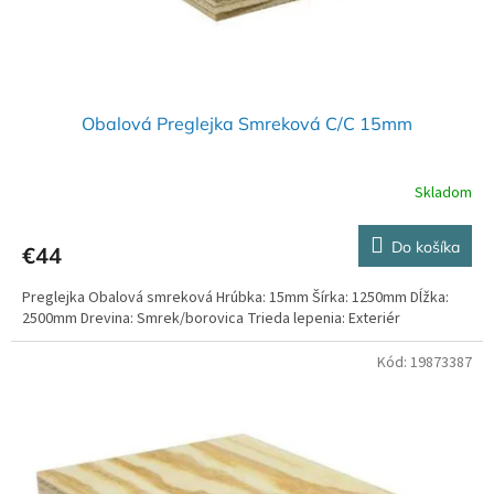
Obalová Preglejka Smreková C/C 15mm
Skladom
Do košíka
€44
Preglejka Obalová smreková Hrúbka: 15mm Šírka: 1250mm Dĺžka:
2500mm Drevina: Smrek/borovica Trieda lepenia: Exteriér
Kód:
19873387