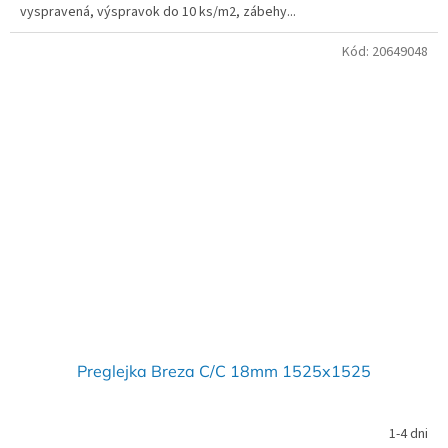
vyspravená, výspravok do 10 ks/m2, zábehy...
Kód:
20649048
Preglejka Breza C/C 18mm 1525x1525
1-4 dni