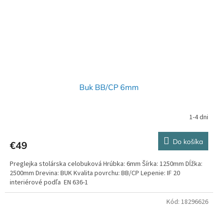
Buk BB/CP 6mm
1-4 dni
Do košíka
€49
Preglejka stolárska celobuková Hrúbka: 6mm Šírka: 1250mm Dĺžka:
2500mm Drevina: BUK Kvalita povrchu: BB/CP Lepenie: IF 20
interiérové podľa EN 636-1
Kód:
18296626