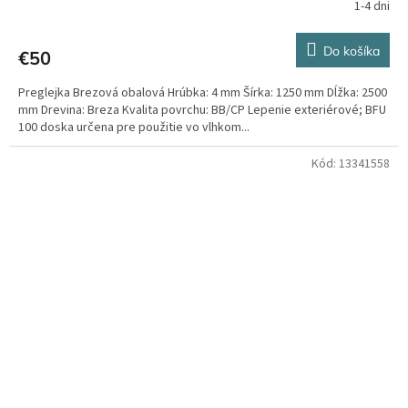
1-4 dni
Do košíka
€50
Preglejka Brezová obalová Hrúbka: 4 mm Šírka: 1250 mm Dĺžka: 2500
mm Drevina: Breza Kvalita povrchu: BB/CP Lepenie exteriérové; BFU
100 doska určena pre použitie vo vlhkom...
Kód:
13341558