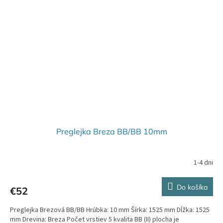
Preglejka Breza BB/BB 10mm
1-4 dni
Do košíka
€52
Preglejka Brezová BB/BB Hrúbka: 10 mm Šírka: 1525 mm Dĺžka: 1525
mm Drevina: Breza Počet vrstiev 5 kvalita BB (II) plocha je