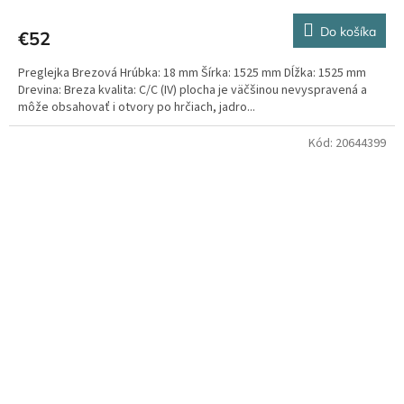
Do košíka
€52
Preglejka Brezová Hrúbka: 18 mm Šírka: 1525 mm Dĺžka: 1525 mm
Drevina: Breza kvalita: C/C (IV) plocha je väčšinou nevyspravená a
môže obsahovať i otvory po hrčiach, jadro...
Kód:
20644399