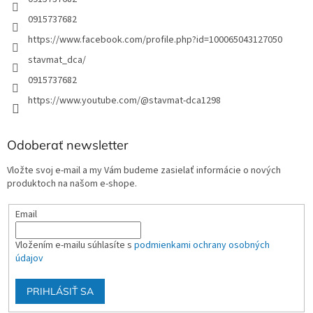
u
0915737682
https://www.facebook.com/profile.php?id=100065043127050
stavmat_dca/
0915737682
https://www.youtube.com/@stavmat-dca1298
Odoberať newsletter
Vložte svoj e-mail a my Vám budeme zasielať informácie o nových
produktoch na našom e-shope.
Email
Vložením e-mailu súhlasíte s
podmienkami ochrany osobných
údajov
PRIHLÁSIŤ SA