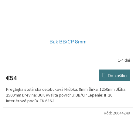
Buk BB/CP 8mm
1-4 dni
Do košíka
€54
Preglejka stolárska celobuková Hrúbka: 8mm Šírka: 1250mm Dĺžka:
2500mm Drevina: BUK Kvalita povrchu: BB/CP Lepenie: IF 20
interiérové podľa EN 636-1
Kód:
20644248