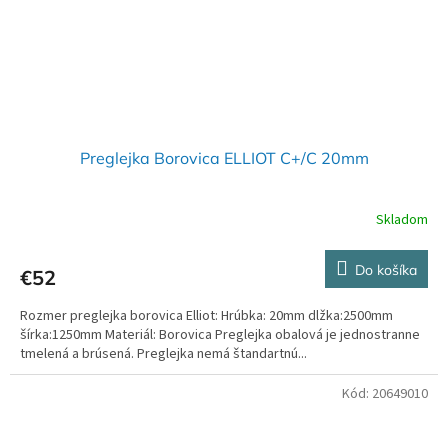
Preglejka Borovica ELLIOT C+/C 20mm
Skladom
Do košíka
€52
Rozmer preglejka borovica Elliot: Hrúbka: 20mm dlžka:2500mm
šírka:1250mm Materiál: Borovica Preglejka obalová je jednostranne
tmelená a brúsená. Preglejka nemá štandartnú...
Kód:
20649010