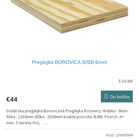
Preglejka BOROVICA B/BB 6mm
5-10 dní
Do košíka
€44
Stolárska preglejka Borovicová Preglejka Rozmery: Hrúbka : 6mm
šírka : 1250mm dĺžka : 2500mm kvalita povrchu: B/BB. Povrch A=
max. 3 opravy/m2, ...
Kód:
20649044