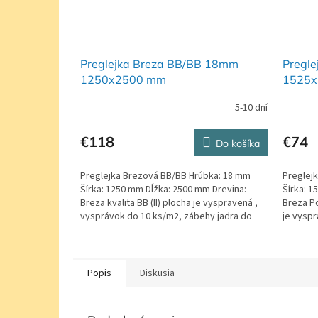
Preglejka Breza BB/BB 18mm
Pregl
1250x2500 mm
1525x
5-10 dní
€118
€74
Do košíka
Preglejka Brezová BB/BB Hrúbka: 18 mm
Preglej
Šírka: 1250 mm Dĺžka: 2500 mm Drevina:
Šírka: 1
Breza kvalita BB (II) plocha je vyspravená ,
Breza Po
vysprávok do 10 ks/m2, zábehy jadra do
je vysp
25% plochy....
zábehy..
Popis
Diskusia