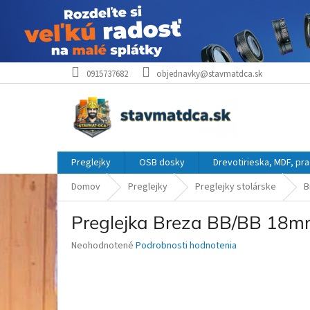
Prejsť
0915737682
objednavky@stavmatdca.sk
na
obsah
Preglejky
OSB dosky
Drevotirieska, MDF, pr
Domov
Preglejky
Preglejky stolárske
B
Preglejka Breza BB/BB 1
Priemerné
Neohodnotené
Podrobnosti hodnotenia
hodnotenie
produktu
je
0,0