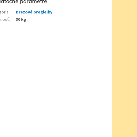
atočné parametre
gória
:
Brezové preglejky
nosť
:
30 kg