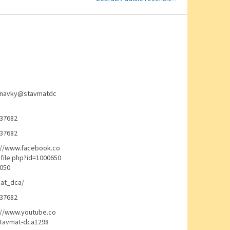
navky
@
stavmatdc
37682
37682
://www.facebook.co
file.php?id=1000650
050
at_dca/
37682
://www.youtube.co
avmat-dca1298