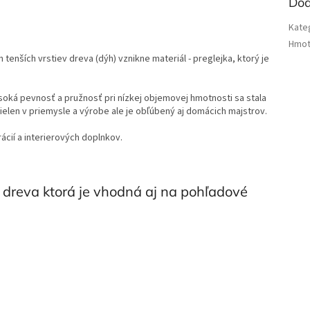
Dod
Kate
Hmot
 tenších vrstiev dreva (dýh) vznikne materiál - preglejka, ktorý je
soká pevnosť a pružnosť pri nízkej objemovej hmotnosti sa stala
elen v priemysle a výrobe ale je obľúbený aj domácich majstrov.
cií a interierových doplnkov.
 dreva ktorá je vhodná aj na pohľadové