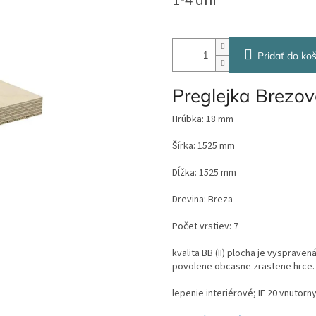
1-4 dni
cena:
Pridať do koš
Preglejka Brezo
Hrúbka: 18 mm
Šírka: 1525 mm
Dĺžka: 1525 mm
Drevina: Breza
Počet vrstiev: 7
kvalita BB (II) plocha je vysprav
povolene obcasne zrastene hrce.
lepenie interiérové; IF 20 vnutorn