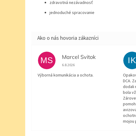
zdravotná nezávadnosť
jednoduché spracovanie
Marcel Svitok
MS
I
Hodnotenie obchodu je 5 z 5 hviezdičiek.
6.8.2026
Výborná komunikácia a ochota.
Opakov
DCA. Za
dodali 
bola v
Zárove
pomohol
avizov
ochotn
mojou 