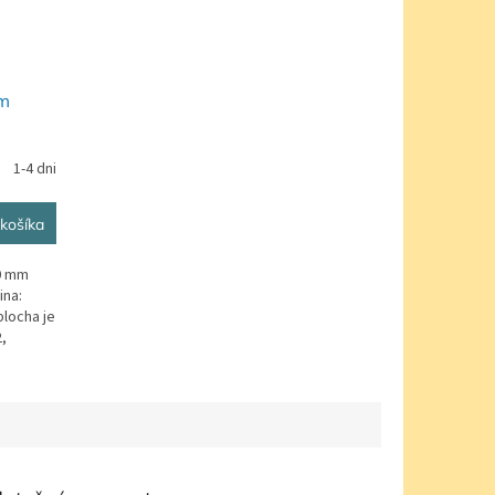
mm
1-4 dni
košíka
10 mm
ina:
plocha je
,