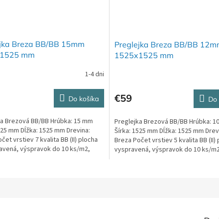
ejka Breza BB/BB 15mm
Preglejka Breza BB/BB 12
1525 mm
1525x1525 mm
1-4 dni
€59
Do košíka
Do 
ka Brezová BB/BB Hrúbka: 15 mm
Preglejka Brezová BB/BB Hrúbka: 
525 mm Dĺžka: 1525 mm Drevina:
Šírka: 1525 mm Dĺžka: 1525 mm Drev
čet vrstiev 7 kvalita BB (II) plocha
Breza Počet vrstiev 5 kvalita BB (II) 
ravená, výspravok do 10 ks/m2,
vyspravená, výspravok do 10 ks/m2
.
zábehy...