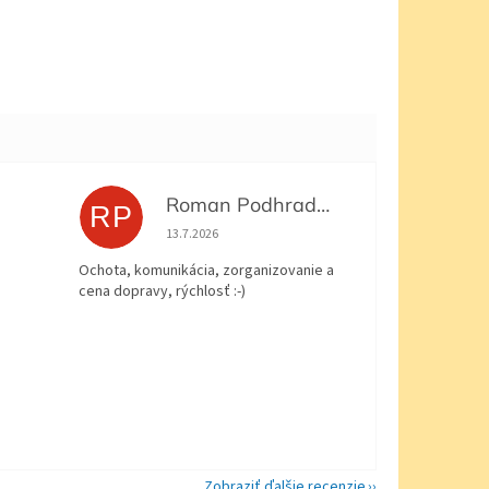
Roman Podhradský
RP
 5 z 5 hviezdičiek.
Hodnotenie obchodu je 5 z 5 hviezdičiek.
13.7.2026
Ochota, komunikácia, zorganizovanie a
cena dopravy, rýchlosť :-)
Zobraziť ďalšie recenzie