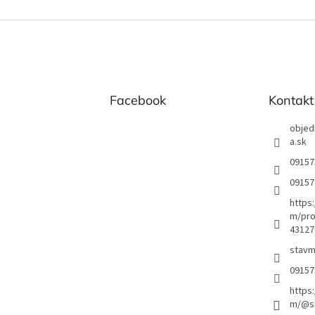
Facebook
Kontakt
objed
a.sk
09157
09157
https
m/pro
43127
stavm
09157
https
m/@st