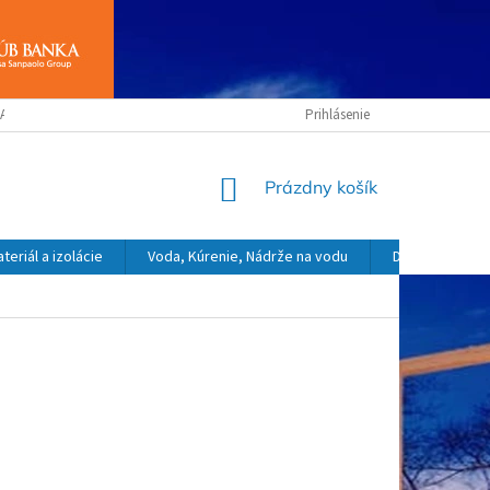
ANY OSOBNÝCH ÚDAJOV
OBCHODNÉ PODMIENKY
Prihlásenie
NÁKUPNÝ
Prázdny košík
KOŠÍK
eriál a izolácie
Voda, Kúrenie, Nádrže na vodu
Dekoračný a o