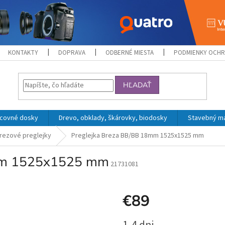
KONTAKTY
DOPRAVA
ODBERNÉ MIESTA
PODMIENKY OCHR
HĽADAŤ
acovné dosky
Drevo, obklady, škárovky, biodosky
Stavebný mat
rezové preglejky
Preglejka Breza BB/BB 18mm 1525x1525 mm
8mm 1525x1525 mm
21731081
€89
Jednotková