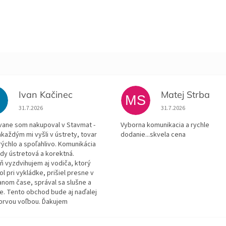
Ivan Kačinec
Matej Strba
K
MS
Hodnotenie obchodu je 5 z 5 hviezdičiek.
Hodnotenie obchodu je
31.7.2026
31.7.2026
ane som nakupoval v Stavmat -
Vyborna komunikacia a rychle
každým mi vyšli v ústrety, tovar
dodanie...skvela cena
rýchlo a spoľahlivo. Komunikácia
ždy ústretová a korektná.
ň vyzdvihujem aj vodiča, ktorý
 pri vykládke, prišiel presne v
anom čase, správal sa slušne a
e. Tento obchod bude aj naďalej
prvou voľbou. Ďakujem