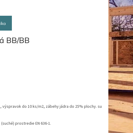
íka
vá BB/BB
ená, výspravok do 10 ks/m2, zábehy jádra do 25% plochy. su
y (suché) prostredie EN 636-1.