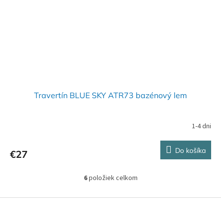
Travertín BLUE SKY ATR73 bazénový lem
1-4 dni
Do košíka
€27
6
položiek celkom
O
v
l
Z
á
á
d