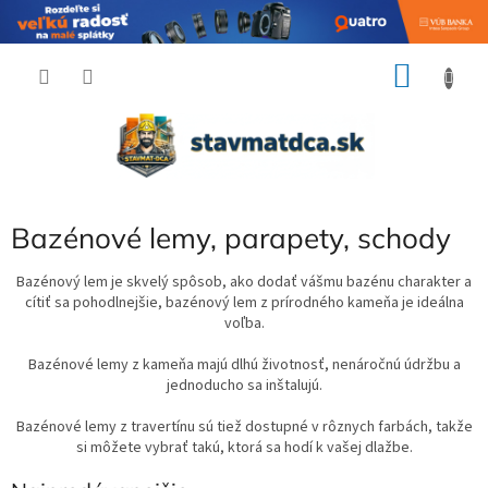
Prejsť
NÁKU
na
obsah
KOŠÍK
Bazénové lemy, parapety, schody
Bazénový lem je skvelý spôsob, ako dodať vášmu bazénu charakter a
cítiť sa pohodlnejšie, bazénový lem z prírodného kameňa je ideálna
voľba.
Bazénové lemy z kameňa majú dlhú životnosť, nenáročnú údržbu a
jednoducho sa inštalujú.
Bazénové lemy z travertínu sú tiež
dostupné v rôznych farbách, takže
si môžete vybrať takú, ktorá sa hodí k vašej dlažbe.