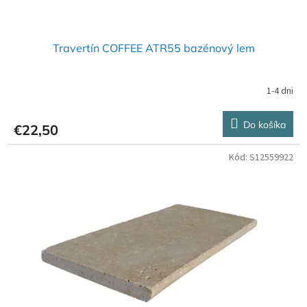
Travertín COFFEE ATR55 bazénový lem
1-4 dni
Do košíka
€22,50
Kód:
S12559922