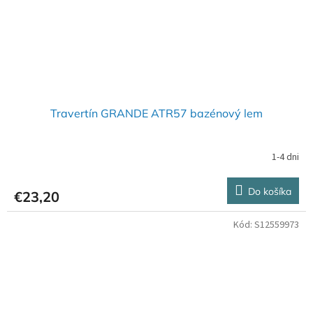
Travertín GRANDE ATR57 bazénový lem
1-4 dni
Do košíka
€23,20
Kód:
S12559973