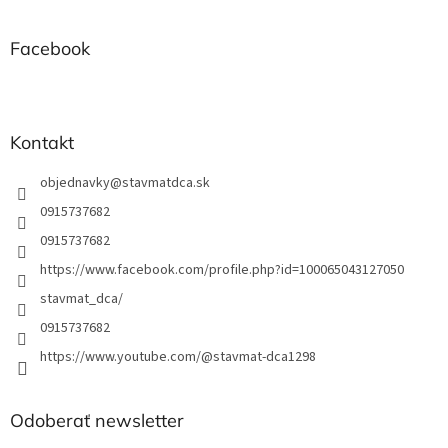
p
a
ä
c
t
Facebook
i
i
e
e
p
r
v
Kontakt
k
y
objednavky
@
stavmatdca.sk
v
ý
0915737682
p
0915737682
i
s
https://www.facebook.com/profile.php?id=100065043127050
u
stavmat_dca/
0915737682
https://www.youtube.com/@stavmat-dca1298
Odoberať newsletter