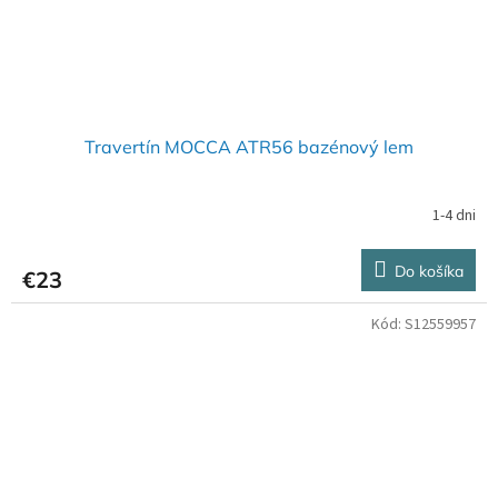
Travertín MOCCA ATR56 bazénový lem
1-4 dni
Do košíka
€23
Kód:
S12559957