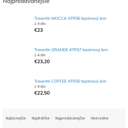
Najpredávanejšie
Travertín MOCCA ATR56 bazénový lem
1-4 dni
€23
Travertín GRANDE ATR57 bazénový lem
1-4 dni
€23,20
Travertín COFFEE ATR55 bazénový lem
1-4 dni
€22,50
R
a
Najlacnejšie
Najdrahšie
Najpredávanejšie
Abecedne
d