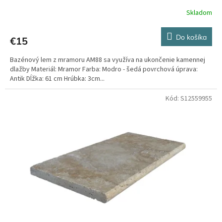
Skladom
Do košíka
€15
Bazénový lem z mramoru AM88 sa využíva na ukončenie kamennej
dlažby Materiál: Mramor Farba: Modro - šedá povrchová úprava:
Antik Dĺžka: 61 cm Hrúbka: 3cm...
Kód:
S12559955