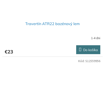
Travertín ATR22 bazénový lem
1-4 dni
Do košíka
€23
Kód:
S12559956