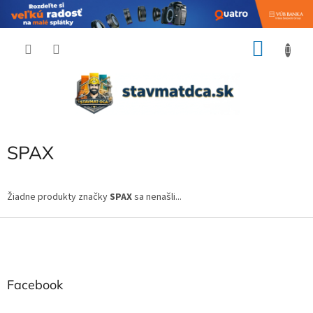
Prejsť
NÁKU
na
obsah
KOŠÍK
SPAX
Žiadne produkty značky
SPAX
sa nenašli...
Z
á
p
ä
t
Facebook
i