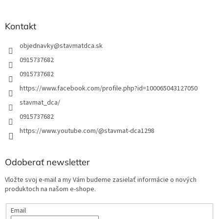
e
Kontakt
objednavky
@
stavmatdca.sk
0915737682
0915737682
https://www.facebook.com/profile.php?id=100065043127050
stavmat_dca/
0915737682
https://www.youtube.com/@stavmat-dca1298
Odoberať newsletter
Vložte svoj e-mail a my Vám budeme zasielať informácie o nových
produktoch na našom e-shope.
Email