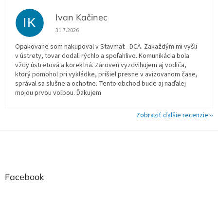
Ivan Kačinec
IK
Hodnotenie obchodu je 5 z 5 hviezdičiek.
31.7.2026
Opakovane som nakupoval v Stavmat - DCA. Zakaždým mi vyšli
v ústrety, tovar dodali rýchlo a spoľahlivo. Komunikácia bola
vždy ústretová a korektná. Zároveň vyzdvihujem aj vodiča,
ktorý pomohol pri vykládke, prišiel presne v avizovanom čase,
správal sa slušne a ochotne. Tento obchod bude aj naďalej
mojou prvou voľbou. Ďakujem
Zobraziť ďalšie recenzie
Z
á
p
ä
t
Facebook
i
e