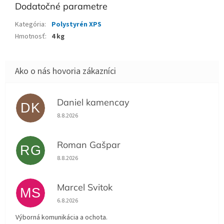
Dodatočné parametre
Kategória
:
Polystyrén XPS
Hmotnosť
:
4 kg
Daniel kamencay
DK
Hodnotenie obchodu je 5 z 5 hviezdičiek.
8.8.2026
Roman Gašpar
RG
Hodnotenie obchodu je 5 z 5 hviezdičiek.
8.8.2026
Marcel Svitok
MS
Hodnotenie obchodu je 5 z 5 hviezdičiek.
6.8.2026
Výborná komunikácia a ochota.