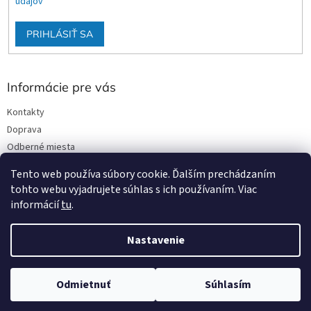
údajov
PRIHLÁSIŤ SA
Informácie pre vás
Kontakty
Doprava
Odberné miesta
Podmienky ochrany osobných údajov
Tento web používa súbory cookie. Ďalším prechádzaním
Obchodné podmienky
tohto webu vyjadrujete súhlas s ich používaním. Viac
informácií
tu
.
Nastavenie
Vytvoril Shoptet
Odmietnuť
Súhlasím
Copyright 2026
Stavmat DCA
. Všetky práva vyhradené.