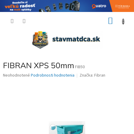
Prejsť
NÁKU
na
obsah
KOŠÍK
FIBRAN XPS 50mm
FIB50
Priemerné
Neohodnotené
Podrobnosti hodnotenia
Značka:
Fibran
hodnotenie
produktu
je
0,0
z
5
hviezdičiek.