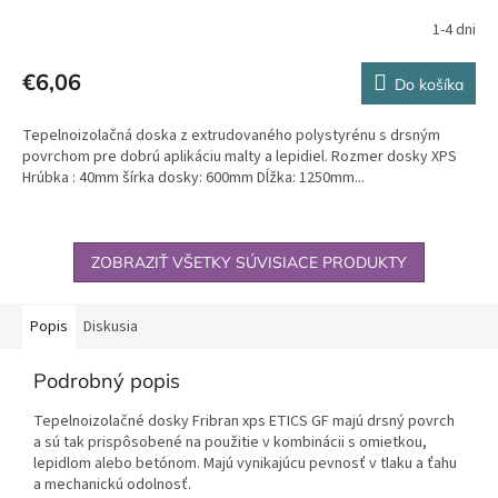
1-4 dni
€6,06
Do košíka
Tepelnoizolačná doska z extrudovaného polystyrénu s drsným
povrchom pre dobrú aplikáciu malty a lepidiel. Rozmer dosky XPS
Hrúbka : 40mm šírka dosky: 600mm Dĺžka: 1250mm...
ZOBRAZIŤ VŠETKY SÚVISIACE PRODUKTY
Popis
Diskusia
Podrobný popis
Tepelnoizolačné dosky Fribran xps ETICS GF majú drsný povrch
a sú tak prispôsobené na použitie v kombinácii s omietkou,
lepidlom alebo betónom. Majú vynikajúcu pevnosť v tlaku a ťahu
a mechanickú odolnosť.