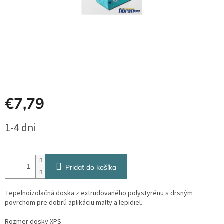
€7,79
Jednotková
1-4 dni
cena:
Pridať do košíka
Tepelnoizolačná doska z extrudovaného polystyrénu s drsným
povrchom pre dobrú aplikáciu malty a lepidiel.
Rozmer dosky XPS