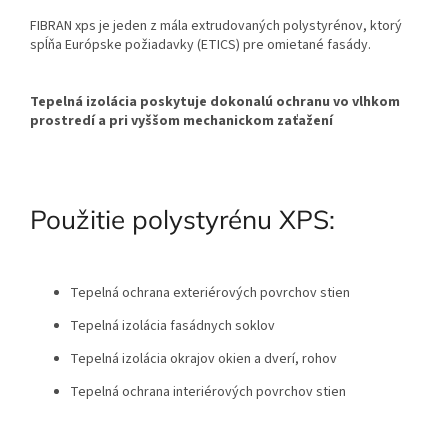
FIBRAN xps je jeden z mála extrudovaných polystyrénov, ktorý
spĺňa Európske požiadavky (ETICS) pre omietané fasády.
Tepelná izolácia poskytuje dokonalú ochranu vo vlhkom
prostredí a pri vyššom mechanickom zaťažení
Použitie polystyrénu XPS:
Tepelná ochrana exteriérových povrchov stien
Tepelná izolácia fasádnych soklov
Tepelná izolácia okrajov okien a dverí, rohov
Tepelná ochrana interiérových povrchov stien