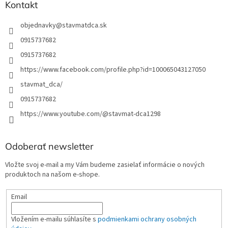
Kontakt
objednavky
@
stavmatdca.sk
0915737682
0915737682
https://www.facebook.com/profile.php?id=100065043127050
stavmat_dca/
0915737682
https://www.youtube.com/@stavmat-dca1298
Odoberať newsletter
Vložte svoj e-mail a my Vám budeme zasielať informácie o nových
produktoch na našom e-shope.
Email
Vložením e-mailu súhlasíte s
podmienkami ochrany osobných