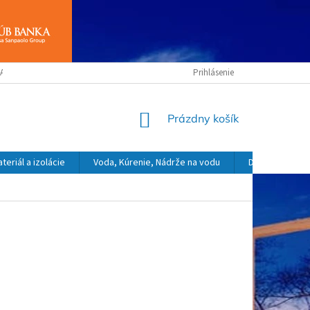
ANY OSOBNÝCH ÚDAJOV
OBCHODNÉ PODMIENKY
Prihlásenie
NÁKUPNÝ
Prázdny košík
KOŠÍK
eriál a izolácie
Voda, Kúrenie, Nádrže na vodu
Dekoračný a o