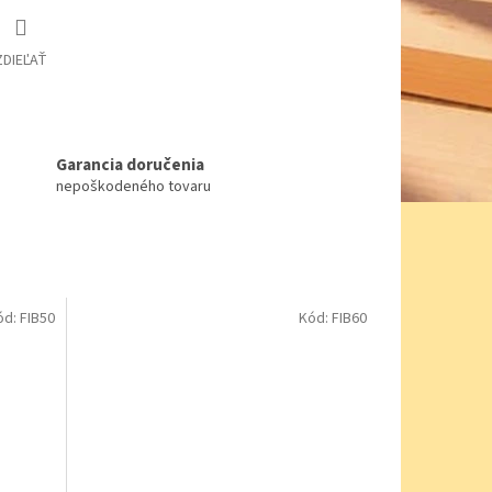
ZDIEĽAŤ
Garancia doručenia
nepoškodeného tovaru
ód:
FIB50
Kód:
FIB60