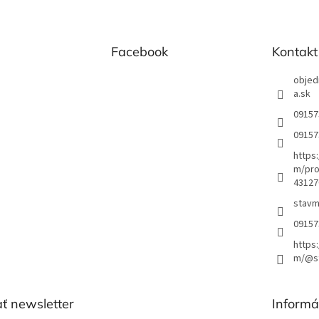
Facebook
Kontakt
objed
a.sk
09157
09157
https
m/pro
43127
stavm
09157
https
m/@st
ť newsletter
Informá