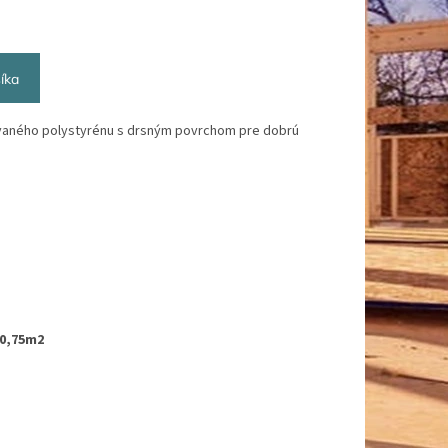
íka
vaného polystyrénu s drsným povrchom pre dobrú
 0,75m2