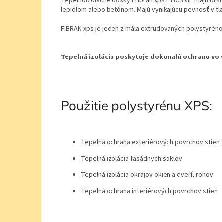
Tepelnoizolačné dosky Fribran xps ETICS GF majú drsn
lepidlom alebo betónom. Majú vynikajúcu pevnosť v tl
FIBRAN xps je jeden z mála extrudovaných polystyréno
Tepelná izolácia poskytuje dokonalú ochranu vo
Použitie polystyrénu XPS:
Tepelná ochrana exteriérových povrchov stien
Tepelná izolácia fasádnych soklov
Tepelná izolácia okrajov okien a dverí, rohov
Tepelná ochrana interiérových povrchov stien