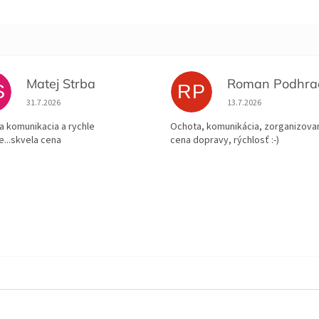
Matej Strba
S
RP
Hodnotenie obchodu je 5 z 5 hviezdičiek.
Hodnotenie obchodu je
31.7.2026
13.7.2026
a komunikacia a rychle
Ochota, komunikácia, zorganizovan
e...skvela cena
cena dopravy, rýchlosť :-)