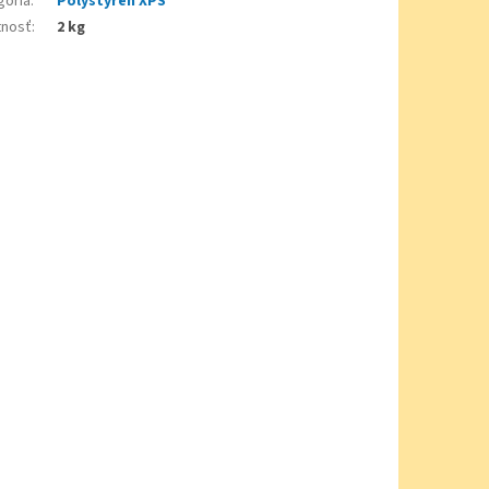
gória
:
Polystyrén XPS
nosť
:
2 kg