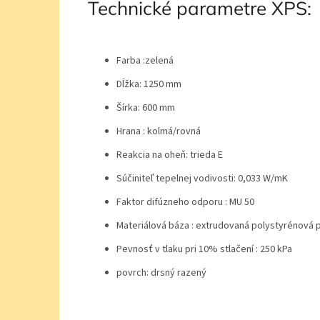
Technické parametre XPS:
Farba :zelená
Dĺžka: 1250 mm
Šírka: 600 mm
Hrana : kolmá/rovná
Reakcia na oheň: trieda E
Súčiniteľ tepelnej vodivosti: 0,033 W/mK
Faktor difúzneho odporu : MU 50
Materiálová báza : extrudovaná polystyrénová 
Pevnosť v tlaku pri 10% stlačení : 250 kPa
povrch: drsný razený