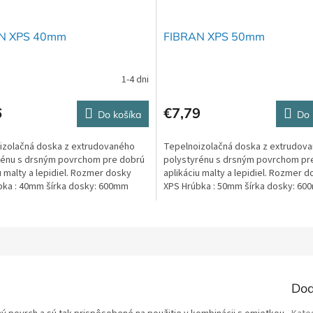
N XPS 40mm
FIBRAN XPS 50mm
1-4 dni
6
€7,79
Do košíka
Do 
izolačná doska z extrudovaného
Tepelnoizolačná doska z extrudov
rénu s drsným povrchom pre dobrú
polystyrénu s drsným povrchom pr
u malty a lepidiel. Rozmer dosky
aplikáciu malty a lepidiel. Rozmer 
bka : 40mm šírka dosky: 600mm
XPS Hrúbka : 50mm šírka dosky: 6
250mm...
Dĺžka: 1250mm...
Dod