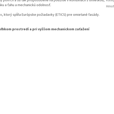
ý povrch a sú tak prispôsobené na použitie v kombinácii s omietkou,
Kate
aku a ťahu a mechanickú odolnosť.
Hmot
v, ktorý spĺňa Európske požiadavky (ETICS) pre omietané fasády.
 vlhkom prostredí a pri vyššom mechanickom zaťažení