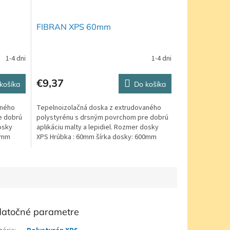
FIBRAN XPS 60mm
1-4 dni
1-4 dni
€9,37
košíka
Do košíka
aného
Tepelnoizolačná doska z extrudovaného
e dobrú
polystyrénu s drsným povrchom pre dobrú
dosky
aplikáciu malty a lepidiel. Rozmer dosky
00mm
XPS Hrúbka : 60mm šírka dosky: 600mm
Dĺžka: 1250mm...
atočné parametre