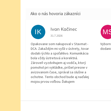
Ivan Kačinec
IK
M
Hodnotenie obchodu je 5 z 5 hviezdičiek.
31.7.2026
Opakovane som nakupoval v Stavmat -
Vyborn
DCA. Zakaždým mi vyšli v ústrety, tovar
dodani
dodali rýchlo a spoľahlivo. Komunikácia
bola vždy ústretová a korektná.
Zároveň vyzdvihujem aj vodiča, ktorý
pomohol pri vykládke, prišiel presne v
avizovanom čase, správal sa slušne a
ochotne. Tento obchod bude aj naďalej
mojou prvou voľbou. Ďakujem
Z
á