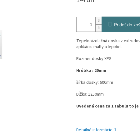
1-4 dni
cena:
Pridať do koš
Tepelnoizolačná doska z extrudo
aplikáciu malty a lepidiel.
Rozmer dosky XPS
Hrúbka : 20mm
šírka dosky: 600mm
Dĺžka: 1250mm
Uvedená cena za 1 tabulu to je
Detailné informácie