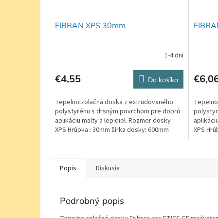
FIBRAN XPS 30mm
FIBRA
1-4 dni
€4,55
€6,0
Do košíka
Tepelnoizolačná doska z extrudovaného
Tepelno
polystyrénu s drsným povrchom pre dobrú
polysty
aplikáciu malty a lepidiel. Rozmer dosky
aplikáci
XPS Hrúbka : 30mm šírka dosky: 600mm
XPS Hrú
Dĺžka: 1250mm...
Dĺžka: 1
Popis
Diskusia
Podrobný popis