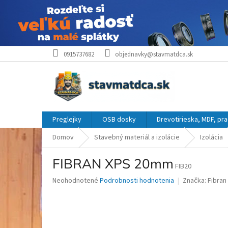
Prejsť
0915737682
objednavky@stavmatdca.sk
na
obsah
Preglejky
OSB dosky
Drevotirieska, MDF, pr
Domov
Stavebný materiál a izolácie
Izolácia
FIBRAN XPS 20mm
FIB20
Priemerné
Neohodnotené
Podrobnosti hodnotenia
Značka:
Fibran
hodnotenie
produktu
je
0,0