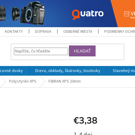
KONTAKTY
DOPRAVA
ODBERNÉ MIESTA
PODMIENKY OCHR
HĽADAŤ
acovné dosky
Drevo, obklady, škárovky, biodosky
Stavebný mat
Polystyrén XPS
FIBRAN XPS 20mm
€3,38
Jednotková