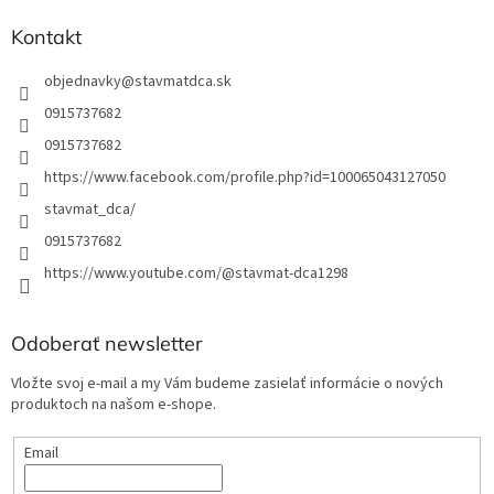
Kontakt
objednavky
@
stavmatdca.sk
0915737682
0915737682
https://www.facebook.com/profile.php?id=100065043127050
stavmat_dca/
0915737682
https://www.youtube.com/@stavmat-dca1298
Odoberať newsletter
Vložte svoj e-mail a my Vám budeme zasielať informácie o nových
produktoch na našom e-shope.
Email