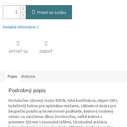
Pridať do košíka
Detailné informácie
OPÝTAŤ SA
ZDIEĽAŤ
Popis
Diskusia
Podrobný popis
Dostatočne výkonný motor 800 W, tuhá konštrukcia, objem 160 l,
kužeľovitý bubon pre optimálne miešanie, základová doska pre
bezpečnú polohu aj na nerovnom podklade, liatinový ozubený
veniec so zaručenou dlhou životnosťou, veľké kolesá o
priemere 250 mm s kovovými ráfikmi, 16-násobná aretácia