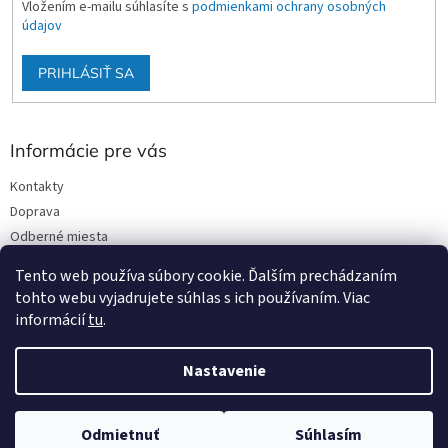
Vložením e-mailu súhlasíte s
podmienkami ochrany osobných
údajov
PRIHLÁSIŤ SA
Informácie pre vás
Kontakty
Doprava
Odberné miesta
Podmienky ochrany osobných údajov
Tento web používa súbory cookie. Ďalším prechádzaním
Obchodné podmienky
tohto webu vyjadrujete súhlas s ich používaním. Viac
informácií
tu
.
Nastavenie
Vytvoril Shoptet
Odmietnuť
Súhlasím
Copyright 2026
Stavmat DCA
. Všetky práva vyhradené.