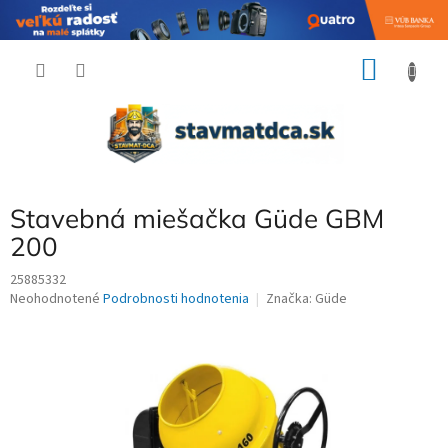
Prejsť
NÁKU
na
obsah
KOŠÍK
Stavebná miešačka Güde GBM
200
25885332
Priemerné
Neohodnotené
Podrobnosti hodnotenia
Značka:
Güde
hodnotenie
produktu
je
0,0
z
5
hviezdičiek.