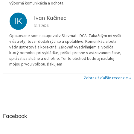
Výborná komunikácia a ochota.
Ivan Kačinec
IK
Hodnotenie obchodu je 5 z 5 hviezdičiek.
31.7.2026
Opakovane som nakupoval v Stavmat - DCA. Zakaždým mi vyšli
v ústrety, tovar dodali rýchlo a spoľahlivo. Komunikácia bola
vždy ústretová a korektná. Zároveň vyzdvihujem aj vodiča,
ktorý pomohol pri vykládke, prišiel presne v avizovanom čase,
správal sa slušne a ochotne. Tento obchod bude aj naďalej
mojou prvou voľbou. Ďakujem
Zobraziť ďalšie recenzie
Z
á
p
ä
t
Facebook
i
e