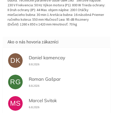
bubna. Technické parametre Güde GBM 160: Sieťové napätie:
230 V Frekvencia: 50 Hz Výkon motora (P1): 800 W Trieda ochrany:
II Druh ochrany (IP): 44 Max. objem náplne: 200 l Otáčky
miešacieho bubna: 30 min-1 Aretácia bubna: 16-násobná Priemer
ručného kolesa: 550 mm Hlučnosť Lwa: 95 dB Rozmery
(DxŠxV): 1260 x 850 x 1420 mm Hmotnosť: 70 kg
Daniel kamencay
DK
Hodnotenie obchodu je 5 z 5 hviezdičiek.
8.8.2026
Roman Gašpar
RG
Hodnotenie obchodu je 5 z 5 hviezdičiek.
8.8.2026
Marcel Svitok
MS
Hodnotenie obchodu je 5 z 5 hviezdičiek.
6.8.2026