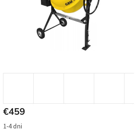
€459
Jednotková
1-4 dni
cena: