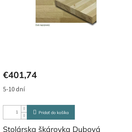
€401,74
Jednotková
5-10 dní
cena:
Pridať do košíka
Stolárska škárovka Dubová