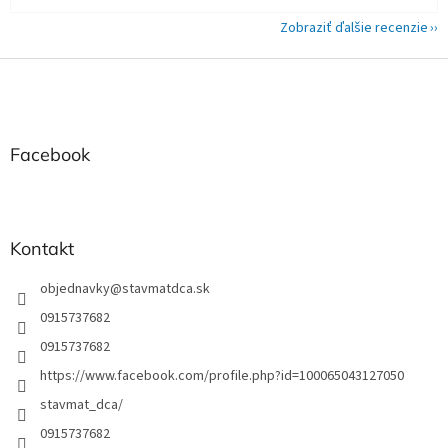
Zobraziť ďalšie recenzie
Z
á
p
ä
t
Facebook
i
e
Kontakt
objednavky
@
stavmatdca.sk
0915737682
0915737682
https://www.facebook.com/profile.php?id=100065043127050
stavmat_dca/
0915737682