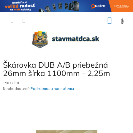
Prejsť
NÁKU
na
obsah
KOŠÍK
Škárovka DUB A/B priebežná
26mm šírka 1100mm - 2,25m
19872391
Priemerné
Neohodnotené
Podrobnosti hodnotenia
hodnotenie
produktu
je
0,0
z
5
hviezdičiek.