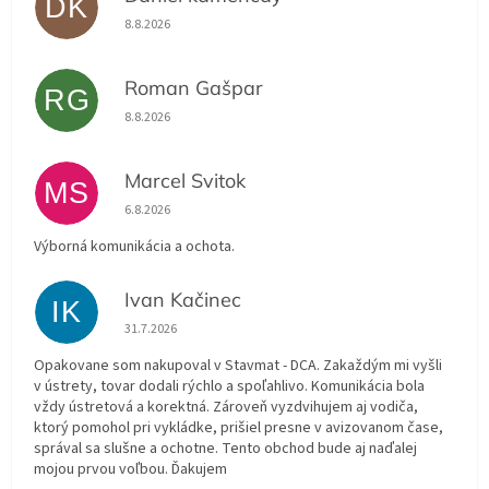
DK
Hodnotenie obchodu je 5 z 5 hviezdičiek.
8.8.2026
Roman Gašpar
RG
Hodnotenie obchodu je 5 z 5 hviezdičiek.
8.8.2026
Marcel Svitok
MS
Hodnotenie obchodu je 5 z 5 hviezdičiek.
6.8.2026
Výborná komunikácia a ochota.
Ivan Kačinec
IK
Hodnotenie obchodu je 5 z 5 hviezdičiek.
31.7.2026
Opakovane som nakupoval v Stavmat - DCA. Zakaždým mi vyšli
v ústrety, tovar dodali rýchlo a spoľahlivo. Komunikácia bola
vždy ústretová a korektná. Zároveň vyzdvihujem aj vodiča,
ktorý pomohol pri vykládke, prišiel presne v avizovanom čase,
správal sa slušne a ochotne. Tento obchod bude aj naďalej
mojou prvou voľbou. Ďakujem