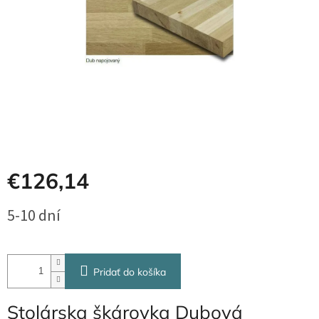
€126,14
Jednotková
5-10 dní
cena:
Pridať do košíka
Stolárska škárovka Dubová