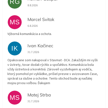
RG
Hodnotenie obchodu je 5 z 5 hviezdičiek.
8.8.2026
Marcel Svitok
MS
Hodnotenie obchodu je 5 z 5 hviezdičiek.
6.8.2026
Výborná komunikácia a ochota.
Ivan Kačinec
IK
Hodnotenie obchodu je 5 z 5 hviezdičiek.
31.7.2026
Opakovane som nakupoval v Stavmat - DCA. Zakaždým mi vyšli
v ústrety, tovar dodali rýchlo a spoľahlivo. Komunikácia bola
vždy ústretová a korektná. Zároveň vyzdvihujem aj vodiča,
ktorý pomohol pri vykládke, prišiel presne v avizovanom čase,
správal sa slušne a ochotne. Tento obchod bude aj naďalej
mojou prvou voľbou. Ďakujem
Matej Strba
MS
Hodnotenie obchodu je 5 z 5 hviezdičiek.
31.7.2026