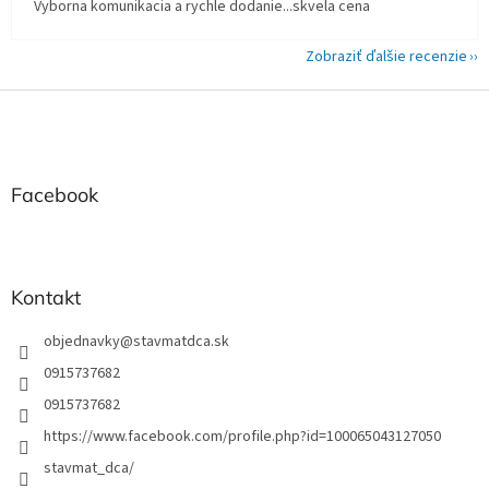
Vyborna komunikacia a rychle dodanie...skvela cena
Zobraziť ďalšie recenzie
Z
á
p
ä
t
Facebook
i
e
Kontakt
objednavky
@
stavmatdca.sk
0915737682
0915737682
https://www.facebook.com/profile.php?id=100065043127050
stavmat_dca/