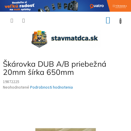
Prejsť
NÁKU
na
obsah
KOŠÍK
Škárovka DUB A/B priebežná
20mm šírka 650mm
19872225
Priemerné
Neohodnotené
Podrobnosti hodnotenia
hodnotenie
produktu
je
0,0
z
5
hviezdičiek.