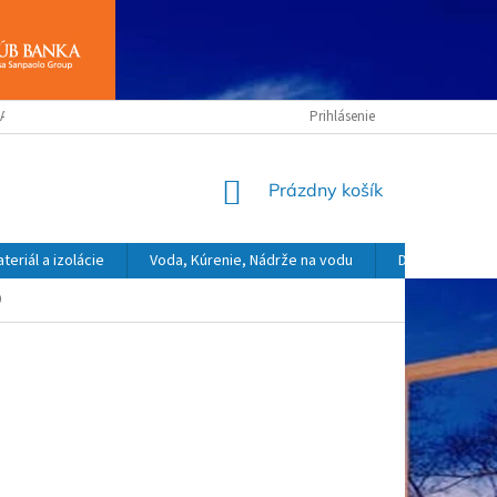
ANY OSOBNÝCH ÚDAJOV
OBCHODNÉ PODMIENKY
Prihlásenie
NÁKUPNÝ
Prázdny košík
KOŠÍK
eriál a izolácie
Voda, Kúrenie, Nádrže na vodu
Dekoračný a o
0