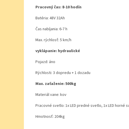
Pracovný čas: 8-10 hodín
Batéria: 48V 32Ah
Čas nabíjania: 6-7 h
Max. rýchlosť: 5 km/h
vyklápanie: hydraulické
Pojazd: áno
Rýchlosti: 3 dopredu + 1 dozadu
Max. zaťaženie: 500kg
Materiál vane: kov
Pracovné svetlo: 1x LED predné svetlo, 1x LED horné s
Hmotnosť: 204kg