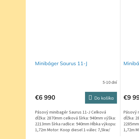
Minibáger Saurus 11-J
Minibá
5-10 dní
€6 990
€9 9
Do košíka
Pásový minibagér Saurus 11-J Celková
Pásový 
dĺžka: 2870mm celková šírka: 940mm výška:
dĺžka: 
2213mm šírka radlice: 940mm Hĺbka výkopu:
2285mm 
1,72m Motor: Koop diesel 1-válec 7,5kw/
1,72m M
10Hp...
vodou...