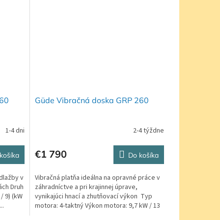
160
Güde Vibračná doska GRP 260
1-4 dni
2-4 týždne
€1 790
košíka
Do košíka
dlažby v
Vibračná platňa ideálna na opravné práce v
ách Druh
záhradníctve a pri krajinnej úprave,
/ 9) (kW
vynikajúci hnací a zhutňovací výkon Typ
..
motora: 4-taktný Výkon motora: 9,7 kW / 13
PS...