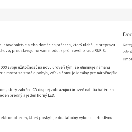
Dod
, stavebníctve alebo domácich prácach, ktorý uľahčuje prepravu
Kate
bo drevo, predstavujeme vám model z prémiového radu RURIS:
Záru
Hmot
000 svoju užitočnosť na novú úroveň tým, že eliminuje námahu
er a motor sa stará o pohyb, vďaka čomu je ideálny pre náročnejšie
, ktorý zahŕňa LCD displej zobrazujúci úroveň nabitia batérie a
eden predný a jeden horný LED.
lektromotorom, ktorý poskytuje dostatočný výkon na efektívnu