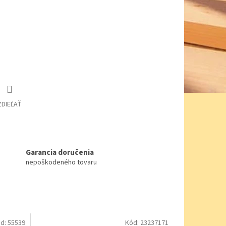
ZDIEĽAŤ
Garancia doručenia
nepoškodeného tovaru
d:
55539
Kód:
23237171