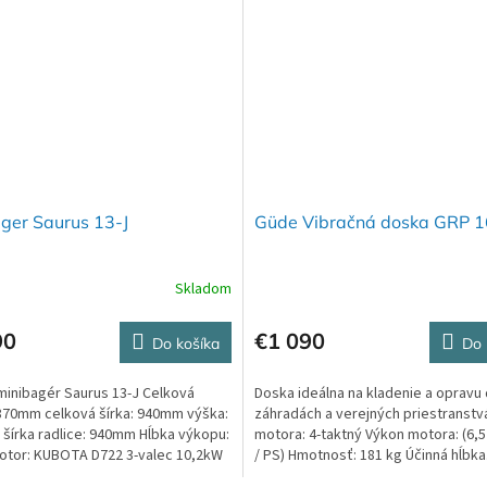
ger Saurus 13-J
Güde Vibračná doska GRP 
Skladom
90
€1 090
Do košíka
Do 
minibagér Saurus 13-J Celková
Doska ideálna na kladenie a opravu 
2870mm celková šírka: 940mm výška:
záhradách a verejných priestranstv
šírka radlice: 940mm Hĺbka výkopu:
motora: 4-taktný Výkon motora: (6,5 
otor: KUBOTA D722 3-valec 10,2kW
/ PS) Hmotnosť: 181 kg Účinná hĺbka.