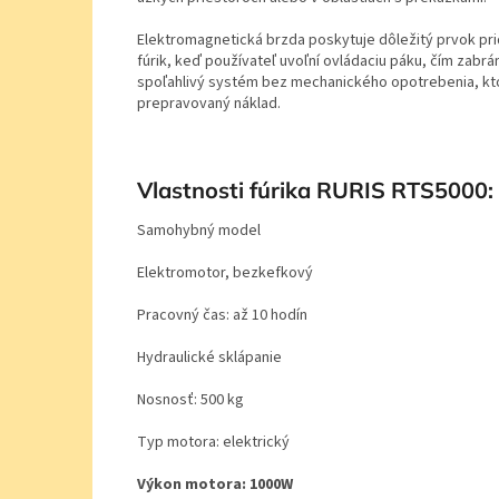
Elektromagnetická brzda poskytuje dôležitý prvok pri
fúrik, keď používateľ uvoľní ovládaciu páku, čím zab
spoľahlivý systém bez mechanického opotrebenia, ktorý
prepravovaný náklad.
Vlastnosti fúrika RURIS RTS5000:
Samohybný model
Elektromotor, bezkefkový
Pracovný čas: až 10 hodín
Hydraulické sklápanie
Nosnosť: 500 kg
Typ motora: elektrický
Výkon motora: 1000W