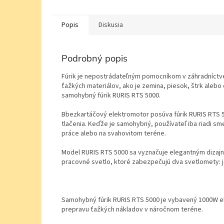
Popis
Diskusia
Podrobný popis
Fúrik je nepostrádateľným pomocníkom v záhradníctve
ťažkých materiálov, ako je zemina, piesok, štrk ale
samohybný fúrik RURIS RTS 5000.
Bbezkartáčový elektromotor posúva fúrik RURIS RTS 5
tlačenia. Keďže je samohybný, používateľ iba riadi sm
práce alebo na svahovitom teréne.
Model RURIS RTS 5000 sa vyznačuje elegantným dizajnom
pracovné svetlo, ktoré zabezpečujú dva svetlomety: j
Samohybný fúrik RURIS RTS 5000 je vybavený 1000W e
prepravu ťažkých nákladov v náročnom teréne.