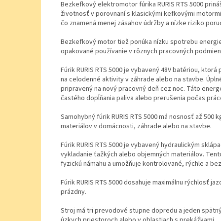
Bezkefkový elektromotor fúrika RURIS RTS 5000 prináša 
životnosť v porovnaní s klasickými kefkovými motorm
čo znamená menej zásahov údržby a nízke riziko poru
Bezkefkový motor tiež ponúka nízku spotrebu energie 
opakované používanie v rôznych pracovných podmien
Fúrik RURIS RTS 5000 je vybavený 48V batériou, ktorá 
na celodenné aktivity v záhrade alebo na stavbe. Úpln
pripravený na nový pracovný deň cez noc. Táto energe
častého dopĺňania paliva alebo prerušenia počas prác
Samohybný fúrik RURIS RTS 5000 má nosnosť až 500 k
materiálov v domácnosti, záhrade alebo na stavbe.
Fúrik RURIS RTS 5000 je vybavený hydraulickým skláp
vykladanie ťažkých alebo objemných materiálov. Tent
fyzickú námahu a umožňuje kontrolované, rýchle a be
Fúrik RURIS RTS 5000 dosahuje maximálnu rýchlosť ja
prázdny.
Stroj má tri prevodové stupne dopredu a jeden spät
úzkych priestoroch alebo v oblastiach s prekážkami.