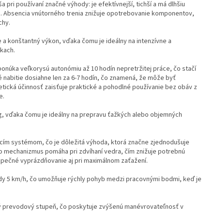
pri používaní značné výhody: je efektívnejší, tichší a má dlhšiu
i. Absencia vnútorného trenia znižuje opotrebovanie komponentov,
chy.
a konštantný výkon, vďaka čomu je ideálny na intenzívne a
kach.
ponúka veľkorysú autonómiu až 10 hodín nepretržitej práce, čo stačí
é nabitie dosiahne len za 6-7 hodín, čo znamená, že môže byť
tická účinnosť zaisťuje praktické a pohodlné používanie bez obáv z
e.
g, vďaka čomu je ideálny na prepravu ťažkých alebo objemných
acím systémom, čo je dôležitá výhoda, ktorá značne zjednodušuje
o mechanizmus pomáha pri zdvíhaní vedra, čím znižuje potrebnú
zpečné vyprázdňovanie aj pri maximálnom zaťažení.
zdy 5 km/h, čo umožňuje rýchly pohyb medzi pracovnými bodmi, keď je
ný prevodový stupeň, čo poskytuje zvýšenú manévrovateľnosť v