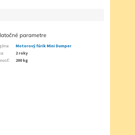
atočné parametre
gória
:
Motorový fúrik Mini Dumper
ka
:
2 roky
nosť
:
200 kg