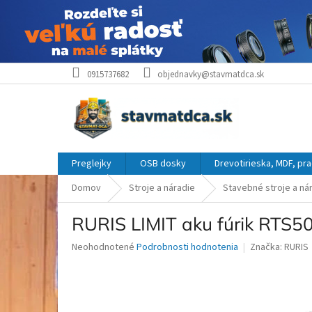
Prejsť
0915737682
objednavky@stavmatdca.sk
na
obsah
Preglejky
OSB dosky
Drevotirieska, MDF, pr
Domov
Stroje a náradie
Stavebné stroje a ná
RURIS LIMIT aku fúrik RTS5
Priemerné
Neohodnotené
Podrobnosti hodnotenia
Značka:
RURIS
hodnotenie
produktu
je
0,0