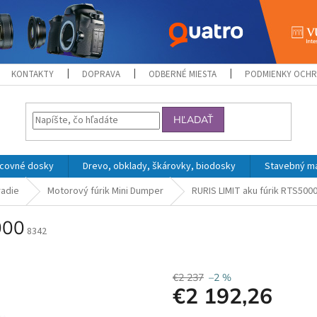
KONTAKTY
DOPRAVA
ODBERNÉ MIESTA
PODMIENKY OCHR
HĽADAŤ
acovné dosky
Drevo, obklady, škárovky, biodosky
Stavebný mat
radie
Motorový fúrik Mini Dumper
RURIS LIMIT aku fúrik RTS500
000
8342
€2 237
–2 %
€2 192,26