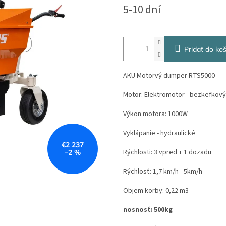
Jednotková
5-10 dní
cena:
Pridať do koš
AKU Motorvý dumper RTS5000
Motor: Elektromotor - bezkefkový
Výkon motora: 1000W
Vyklápanie - hydraulické
€2 237
Rýchlosti: 3 vpred + 1 dozadu
–2 %
Rýchlosť: 1,7 km/h - 5km/h
Objem korby: 0,22 m3
nosnosť: 500kg