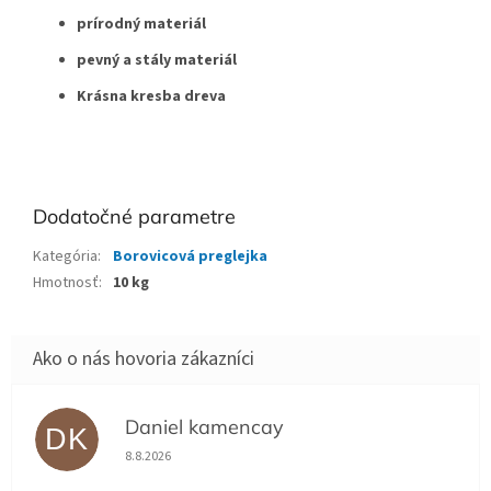
prírodný materiál
pevný a stály materiál
Krásna kresba dreva
Dodatočné parametre
Kategória
:
Borovicová preglejka
Hmotnosť
:
10 kg
Daniel kamencay
DK
Hodnotenie obchodu je 5 z 5 hviezdičiek.
8.8.2026