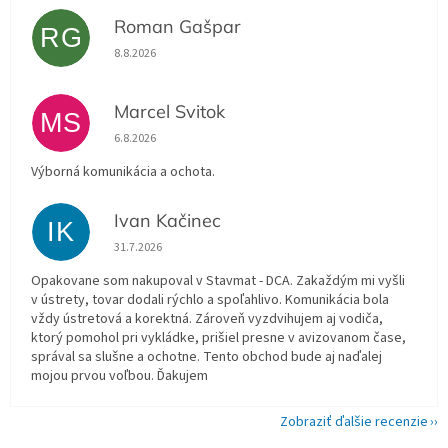
Roman Gašpar
RG
Hodnotenie obchodu je 5 z 5 hviezdičiek.
8.8.2026
Marcel Svitok
MS
Hodnotenie obchodu je 5 z 5 hviezdičiek.
6.8.2026
Výborná komunikácia a ochota.
Ivan Kačinec
IK
Hodnotenie obchodu je 5 z 5 hviezdičiek.
31.7.2026
Opakovane som nakupoval v Stavmat - DCA. Zakaždým mi vyšli
v ústrety, tovar dodali rýchlo a spoľahlivo. Komunikácia bola
vždy ústretová a korektná. Zároveň vyzdvihujem aj vodiča,
ktorý pomohol pri vykládke, prišiel presne v avizovanom čase,
správal sa slušne a ochotne. Tento obchod bude aj naďalej
mojou prvou voľbou. Ďakujem
Zobraziť ďalšie recenzie