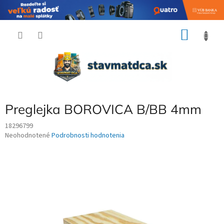
Prejsť
NÁKU
na
obsah
KOŠÍK
Preglejka BOROVICA B/BB 4mm
18296799
Priemerné
Neohodnotené
Podrobnosti hodnotenia
hodnotenie
produktu
je
0,0
z
5
hviezdičiek.