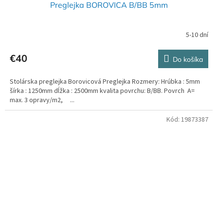
Preglejka BOROVICA B/BB 5mm
5-10 dní
€40
Do košíka
Stolárska preglejka Borovicová Preglejka Rozmery: Hrúbka : 5mm
šírka : 1250mm dĺžka : 2500mm kvalita povrchu: B/BB. Povrch A=
max. 3 opravy/m2, ...
Kód:
19873387