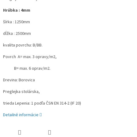
Hrúbka : 4mm
šírka : 1250mm
dĺžka : 2500mm
kvalita povrchu: B/BB.
Povrch A= max. 3 opravy/m2,
B= max. 6 oprav/m2.
Drevina: Borovica
Preglejka stolárska,
trieda Lepenia: 1 podľa ČSN EN 314-2 (IF 20)
Detailné informácie