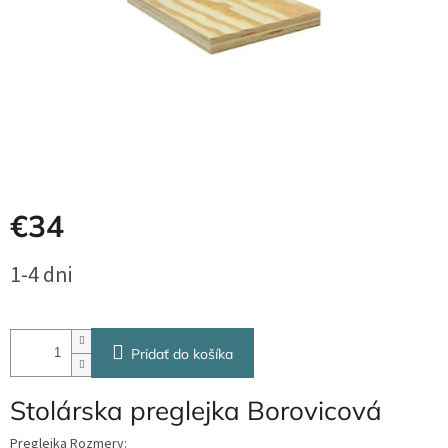
€34
Jednotková
1-4 dni
cena:
Pridať do košíka
Stolárska preglejka Borovicová
Preglejka Rozmery: