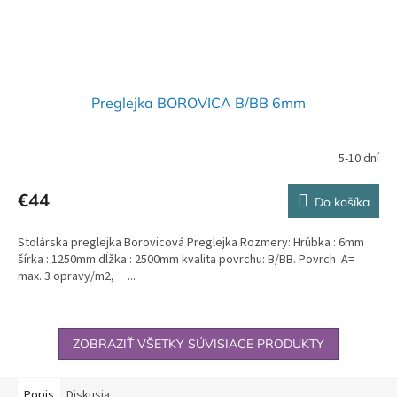
Preglejka BOROVICA B/BB 6mm
5-10 dní
€44
Do košíka
Stolárska preglejka Borovicová Preglejka Rozmery: Hrúbka : 6mm
šírka : 1250mm dĺžka : 2500mm kvalita povrchu: B/BB. Povrch A=
max. 3 opravy/m2, ...
ZOBRAZIŤ VŠETKY SÚVISIACE PRODUKTY
Popis
Diskusia