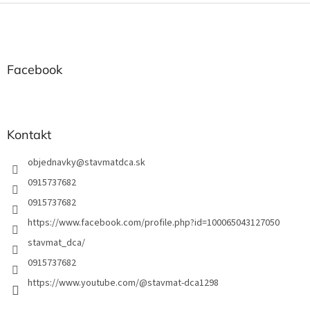
Z
á
p
ä
t
Facebook
i
e
Kontakt
objednavky
@
stavmatdca.sk
0915737682
0915737682
https://www.facebook.com/profile.php?id=100065043127050
stavmat_dca/
0915737682
https://www.youtube.com/@stavmat-dca1298