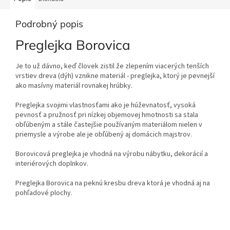
Podrobný popis
Preglejka Borovica
Je to už dávno, keď človek zistil že zlepením viacerých tenších
vrstiev dreva (dýh) vznikne materiál - preglejka, ktorý je pevnejší
ako masívny materiál rovnakej hrúbky.
Preglejka svojimi vlastnosťami ako je húževnatosť, vysoká
pevnosť a pružnosť pri nízkej objemovej hmotnosti sa stala
obľúbeným a stále častejšie používaným materiálom nielen v
priemysle a výrobe ale je obľúbený aj domácich majstrov.
Borovicová preglejka je vhodná na výrobu nábytku, dekorácií a
interiérových doplnkov.
Preglejka Borovica na peknú kresbu dreva ktorá je vhodná aj na
pohľadové plochy.