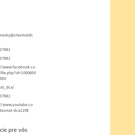
navky
@
stavmatdc
37682
37682
://www.facebook.co
file.php?id=1000650
050
at_dca/
37682
://www.youtube.co
avmat-dca1298
cie pre vás