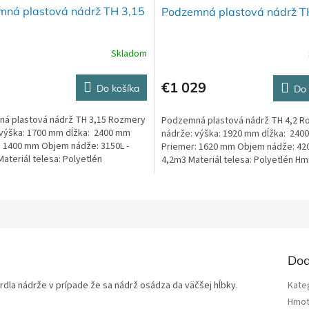
ná plastová nádrž TH 3,15
Podzemná plastová nádrž T
Skladom
né
nie
u
€1 029
Do košíka
Do 
á plastová nádrž TH 3,15 Rozmery
Podzemná plastová nádrž TH 4,2 R
 výška: 1700 mm dĺžka: 2400 mm
nádrže: výška: 1920 mm dĺžka: 240
: 1400 mm Objem nádže: 3150L -
Priemer: 1620 mm Objem nádže: 420
iek.
ateriál telesa: Polyetlén
4,2m3 Materiál telesa: Polyetlén H
ť: 130kg
190kg
Dod
rdla nádrže v prípade že sa nádrž osádza da väčšej hĺbky.
Kate
Hmot