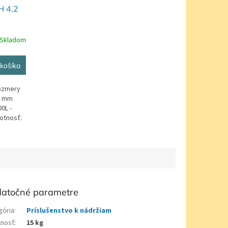
H 4,2
Skladom
košíka
ozmery
0 mm
0L -
motnosť:
atočné parametre
gória
:
Príslušenstvo k nádržiam
nosť
:
15 kg