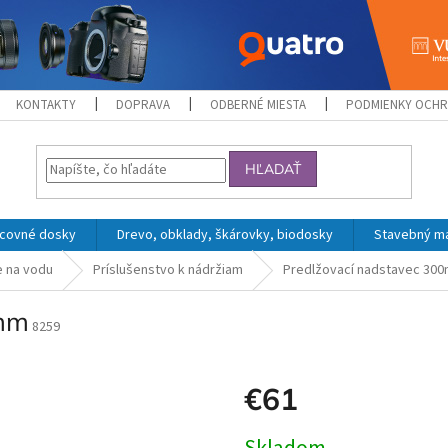
KONTAKTY
DOPRAVA
ODBERNÉ MIESTA
PODMIENKY OCHR
HĽADAŤ
acovné dosky
Drevo, obklady, škárovky, biodosky
Stavebný mat
 na vodu
Príslušenstvo k nádržiam
Predlžovací nadstavec 30
0mm
8259
€61
Jednotková