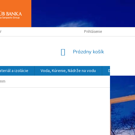
ANY OSOBNÝCH ÚDAJOV
OBCHODNÉ PODMIENKY
Prihlásenie
NÁKUPNÝ
Prázdny košík
KOŠÍK
eriál a izolácie
Voda, Kúrenie, Nádrže na vodu
Dekoračný a o
0mm