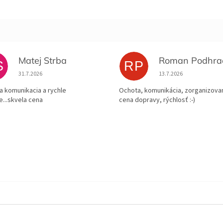
Matej Strba
S
RP
Hodnotenie obchodu je 5 z 5 hviezdičiek.
Hodnotenie obchodu je
31.7.2026
13.7.2026
a komunikacia a rychle
Ochota, komunikácia, zorganizovan
e...skvela cena
cena dopravy, rýchlosť :-)