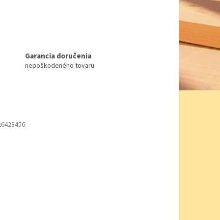
Garancia doručenia
nepoškodeného tovaru
26428456