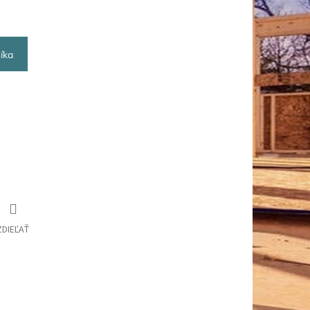
íka
ZDIEĽAŤ