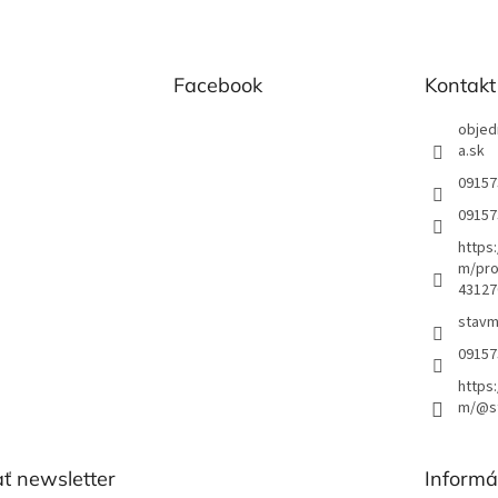
Facebook
Kontakt
objed
a.sk
09157
09157
https
m/pro
43127
stavm
09157
https
m/@st
ť newsletter
Informá