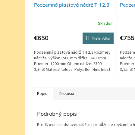
Podzemná plastová nádrž TH 2,3
Podzem
Skladom
Priemerné
Priemer
hodnotenie
hodnote
produktu
produkt
€650
€755
Do košíka
je
je
5,0
5,0
Podzemná plastová nádrž TH 2,3 Rozmery
Podzemn
z
z
nádrže: výška: 1500 mm dĺžka: 2400 mm
nádrže:
5
5
Priemer: 1200 mm Objem nádže: 2300L -
Priemer
hviezdičiek.
hviezdič
2,3m3 Materiál telesa: Polyetlén Hmotnosť:
3,15m3 M
100kg
Hmotnos
Popis
Diskusia
Podrobný popis
Predlžovací nadstavec slúži na predĺženie revízneho h