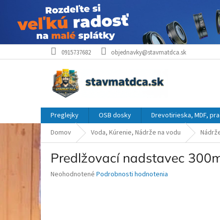
Prejsť
0915737682
objednavky@stavmatdca.sk
na
obsah
Preglejky
OSB dosky
Drevotirieska, MDF, pr
Domov
Voda, Kúrenie, Nádrže na vodu
Nádrže
Predlžovací nadstavec 30
Priemerné
Neohodnotené
Podrobnosti hodnotenia
hodnotenie
produktu
je
0,0