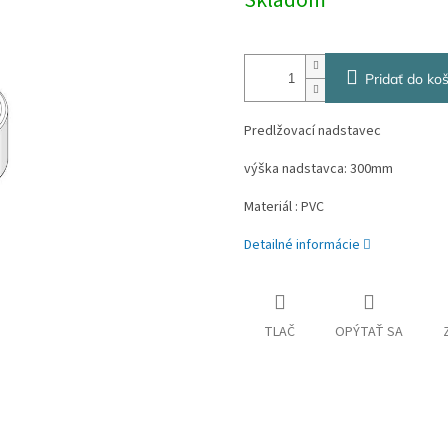
Skladom
cena:
Pridať do koš
Predlžovací nadstavec
výška nadstavca: 300mm
Materiál : PVC
Detailné informácie
TLAČ
OPÝTAŤ SA