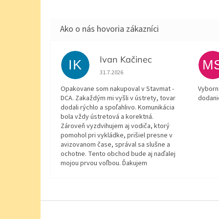
Ivan Kačinec
IK
M
Hodnotenie obchodu je 5 z 5 hviezdičiek.
31.7.2026
Opakovane som nakupoval v Stavmat -
Vyborn
DCA. Zakaždým mi vyšli v ústrety, tovar
dodani
dodali rýchlo a spoľahlivo. Komunikácia
bola vždy ústretová a korektná.
Zároveň vyzdvihujem aj vodiča, ktorý
pomohol pri vykládke, prišiel presne v
avizovanom čase, správal sa slušne a
ochotne. Tento obchod bude aj naďalej
mojou prvou voľbou. Ďakujem
Z
á