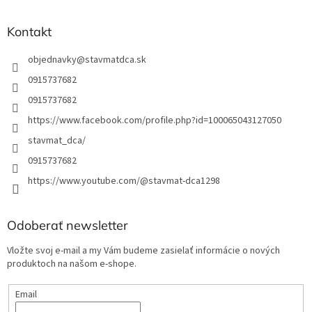
Kontakt
objednavky
@
stavmatdca.sk
0915737682
0915737682
https://www.facebook.com/profile.php?id=100065043127050
stavmat_dca/
0915737682
https://www.youtube.com/@stavmat-dca1298
Odoberať newsletter
Vložte svoj e-mail a my Vám budeme zasielať informácie o nových
produktoch na našom e-shope.
Email