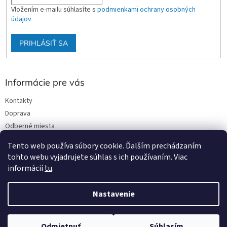
Vložením e-mailu súhlasíte s
podmienkami ochrany osobných
údajov
PRIHLÁSIŤ SA
Informácie pre vás
Kontakty
Doprava
Odberné miesta
Podmienky ochrany osobných údajov
Tento web používa súbory cookie. Ďalším prechádzaním
Obchodné podmienky
tohto webu vyjadrujete súhlas s ich používaním. Viac
informácií
tu
.
Nastavenie
Vytvoril Shoptet
Odmietnuť
Súhlasím
Copyright 2026
Stavmat DCA
. Všetky práva vyhradené.