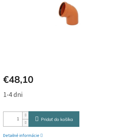
€48,10
Jednotková
1-4 dni
cena:
Pridať do košíka
Detailné informácie