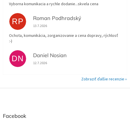
Vyborna komunikacia a rychle dodanie...skvela cena
Roman Podhradský
RP
Hodnotenie obchodu je 5 z 5 hviezdičiek.
13.7.2026
Ochota, komunikácia, zorganizovanie a cena dopravy, rýchlosť
:-)
Daniel Nosian
DN
Hodnotenie obchodu je 5 z 5 hviezdičiek.
12.7.2026
Zobraziť ďalšie recenzie
Z
á
p
ä
t
Facebook
i
e