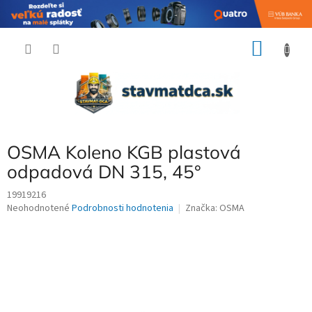
Prejsť
NÁKU
na
obsah
KOŠÍK
OSMA Koleno KGB plastová
odpadová DN 315, 45°
19919216
Priemerné
Neohodnotené
Podrobnosti hodnotenia
Značka:
OSMA
hodnotenie
produktu
je
0,0
z
5
hviezdičiek.