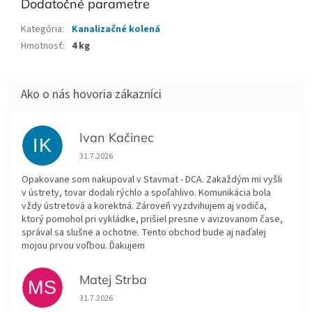
Dodatočné parametre
Kategória
:
Kanalizačné kolená
Hmotnosť
:
4 kg
Ivan Kačinec
IK
Hodnotenie obchodu je 5 z 5 hviezdičiek.
31.7.2026
Opakovane som nakupoval v Stavmat - DCA. Zakaždým mi vyšli
v ústrety, tovar dodali rýchlo a spoľahlivo. Komunikácia bola
vždy ústretová a korektná. Zároveň vyzdvihujem aj vodiča,
ktorý pomohol pri vykládke, prišiel presne v avizovanom čase,
správal sa slušne a ochotne. Tento obchod bude aj naďalej
mojou prvou voľbou. Ďakujem
Matej Strba
MS
Hodnotenie obchodu je 5 z 5 hviezdičiek.
31.7.2026