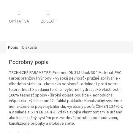
OPÝTAŤ SA
ZDIEĽAŤ
Popis
Diskusia
Podrobný popis
TECHNICKÉ PARAMETRE: Priemer: DN 315 Uhol: 30 ° Materiál: PVC
Farba: oranžová Výhody: - vysoká pevnosť - pružné správanie -
dlhodobá stabilita - chemická odolnosť - odolnosť proti oderu -
tolerantnosť k sadaniu terénu - výborné hydraulické vlastnosti -
100% tesnosť spojov - široká oblasť použitia - jednoduchá
inšpekcia - rýchla montáž - ľahká pokládka Kanalizačný systém z
nemäkčeného polyvinylchloridu, vyrábaný podľa ČSN EN 13476-2
a v súlade s STN EN 1401-1. Vďaka svojim vlastnostiam je určený
ako kanalizačný systém pre zvodová potrubia pod budovami,
kanalizačné prípojky a stokové siete.