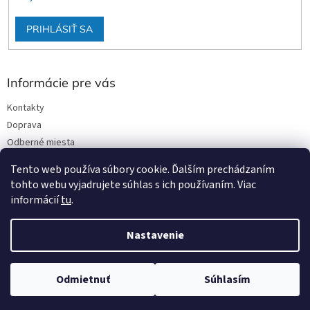
PRIHLÁSIŤ SA
Informácie pre vás
Kontakty
Doprava
Odberné miesta
Podmienky ochrany osobných údajov
Tento web používa súbory cookie. Ďalším prechádzaním
Obchodné podmienky
tohto webu vyjadrujete súhlas s ich používaním. Viac
informácií
tu
.
Nastavenie
Vytvoril Shoptet
Odmietnuť
Súhlasím
Copyright 2026
Stavmat DCA
. Všetky práva vyhradené.