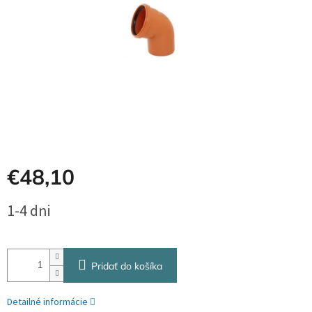
€48,10
Jednotková
1-4 dni
cena:
Pridať do košíka
Detailné informácie