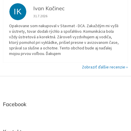
Ivan Kačinec
IK
Hodnotenie obchodu je 5 z 5 hviezdičiek.
31.7.2026
Opakovane som nakupoval v Stavmat - DCA. Zakaždým mi vyšli
v ústrety, tovar dodali rýchlo a spoľahlivo. Komunikácia bola
vždy ústretová a korektná. Zároveň vyzdvihujem aj vodiča,
ktorý pomohol pri vykládke, prišiel presne v avizovanom čase,
správal sa slušne a ochotne. Tento obchod bude aj naďalej
mojou prvou voľbou. Ďakujem
Zobraziť ďalšie recenzie
Z
á
p
ä
t
Facebook
i
e