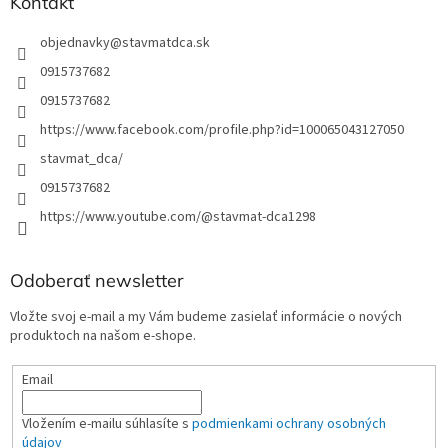
Kontakt
objednavky
@
stavmatdca.sk
0915737682
0915737682
https://www.facebook.com/profile.php?id=100065043127050
stavmat_dca/
0915737682
https://www.youtube.com/@stavmat-dca1298
Odoberať newsletter
Vložte svoj e-mail a my Vám budeme zasielať informácie o nových
produktoch na našom e-shope.
Email
Vložením e-mailu súhlasíte s
podmienkami ochrany osobných
údajov