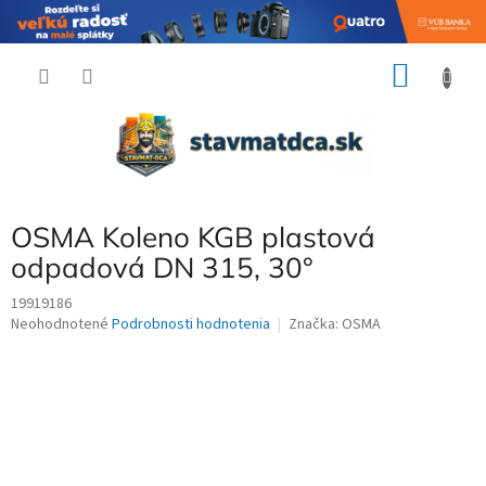
Prejsť
NÁKU
na
obsah
KOŠÍK
OSMA Koleno KGB plastová
odpadová DN 315, 30°
19919186
Priemerné
Neohodnotené
Podrobnosti hodnotenia
Značka:
OSMA
hodnotenie
produktu
je
0,0
z
5
hviezdičiek.