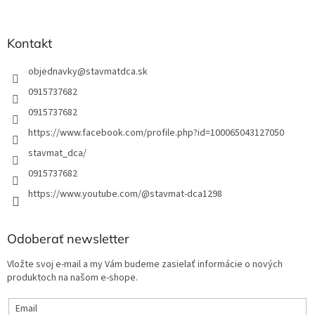
e
Kontakt
objednavky
@
stavmatdca.sk
0915737682
0915737682
https://www.facebook.com/profile.php?id=100065043127050
stavmat_dca/
0915737682
https://www.youtube.com/@stavmat-dca1298
Odoberať newsletter
Vložte svoj e-mail a my Vám budeme zasielať informácie o nových
produktoch na našom e-shope.
Email