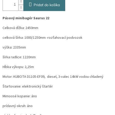
Pridať do košíka
Pásový minibagér Saurus 22
Celková dĺžka: 2450mm
celková šírka: 1000/1250mm -rozťahovací podvozok
výška: 2335mm
šírka radlice: 1220mm
Hĺbka výkopu: 2,25m
Motor:
KUBOTA D1105-EF09,
diesel,
3-valec 14kW vodou chladený
Štartovanie: elektronický štartér
Mimoosé kopanie: áno
prídavný okruh: áno