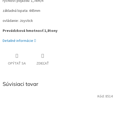
rýchlosť pojazdu: 1,7km/h
základná lopata: 445mm
ovládanie: Joystick
Prevádzková hmotnosť 1,8tony
Detailné informácie
OPÝTAŤ SA
ZDIEĽAŤ
Súvisiaci tovar
Kód:
8514