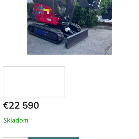
€22 590
Jednotková
Skladom
cena: