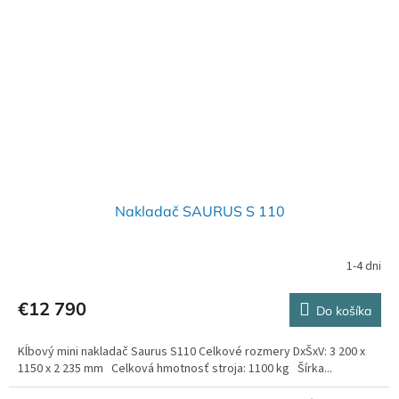
Nakladač SAURUS S 110
1-4 dni
€12 790
Do košíka
Kĺbový mini nakladač Saurus S110 Celkové rozmery DxŠxV: 3 200 x
1150 x 2 235 mm Celková hmotnosť stroja: 1100 kg Šírka...