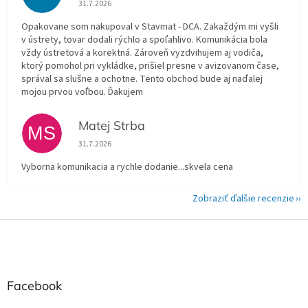
31.7.2026
Opakovane som nakupoval v Stavmat - DCA. Zakaždým mi vyšli
v ústrety, tovar dodali rýchlo a spoľahlivo. Komunikácia bola
vždy ústretová a korektná. Zároveň vyzdvihujem aj vodiča,
ktorý pomohol pri vykládke, prišiel presne v avizovanom čase,
správal sa slušne a ochotne. Tento obchod bude aj naďalej
mojou prvou voľbou. Ďakujem
Matej Strba
MS
Hodnotenie obchodu je 5 z 5 hviezdičiek.
31.7.2026
Vyborna komunikacia a rychle dodanie...skvela cena
Zobraziť ďalšie recenzie
Z
á
p
ä
t
Facebook
i