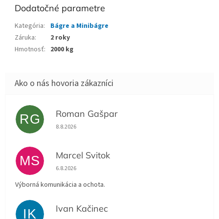
Dodatočné parametre
Kategória
:
Bágre a Minibágre
Záruka
:
2 roky
Hmotnosť
:
2000 kg
Roman Gašpar
RG
Hodnotenie obchodu je 5 z 5 hviezdičiek.
8.8.2026
Marcel Svitok
MS
Hodnotenie obchodu je 5 z 5 hviezdičiek.
6.8.2026
Výborná komunikácia a ochota.
Ivan Kačinec
IK
Hodnotenie obchodu je 5 z 5 hviezdičiek.