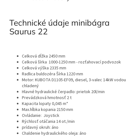
Technické údaje minibágra
Saurus 22
Celková dĺžka 2450 mm
Celková šírka 1000-1250 mm - rozťahovací podvozok
Celková výška 2335 mm
Radlica buldozéra Šírka 1220 mm
Motor: KUBOTA D1105-EF09
, diesel,
3-valec 14kW vodou
chladený
Hlavné hydraulické čerpadlo: prietok 20l/min
Prevádzková hmotnosť 2 t
Kapacita lopaty 0,045 m*
Max.hĺbka kopania 2150 mm
Ovládanie: Joystick
Rýchlosť otáčania 14 ot./min
prídavný okruh: áno
Chaldenie hydraulického oleja: áno