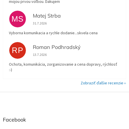
mojou prvou voľbou. Ďakujem
Matej Strba
MS
Hodnotenie obchodu je 5 z 5 hviezdičiek.
31.7.2026
Vyborna komunikacia a rychle dodanie...skvela cena
Roman Podhradský
RP
Hodnotenie obchodu je 5 z 5 hviezdičiek.
13.7.2026
Ochota, komunikácia, zorganizovanie a cena dopravy, rýchlosť
:-)
Zobraziť ďalšie recenzie
Z
á
p
ä
t
Facebook
i