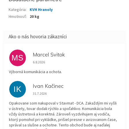
Kategória
:
KVH Hranoly
Hmotnosť
:
20 kg
Marcel Svitok
MS
Hodnotenie obchodu je 5 z 5 hviezdičiek.
6.8.2026
Výborná komunikácia a ochota.
Ivan Kačinec
IK
Hodnotenie obchodu je 5 z 5 hviezdičiek.
31.7.2026
Opakovane som nakupoval v Stavmat - DCA. Zakaždým mi vyšli
v ústrety, tovar dodali rýchlo a spoľahlivo. Komunikácia bola
vždy ústretová a korektná. Zároveň vyzdvihujem aj vodiča,
ktorý pomohol pri vykládke, prišiel presne v avizovanom čase,
správal sa slušne a ochotne. Tento obchod bude aj naďalej