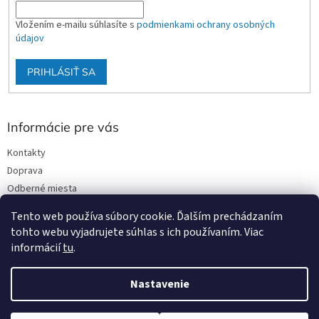
Vložením e-mailu súhlasíte s
podmienkami ochrany osobných
údajov
PRIHLÁSIŤ SA
Informácie pre vás
Kontakty
Doprava
Odberné miesta
Podmienky ochrany osobných údajov
Tento web používa súbory cookie. Ďalším prechádzaním
Obchodné podmienky
tohto webu vyjadrujete súhlas s ich používaním. Viac
informácií
tu
.
Nastavenie
Vytvoril Shoptet