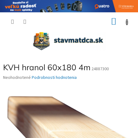
Prejsť
NÁKU
na
obsah
KOŠÍK
KVH hranol 60x180 4m
24887300
Priemerné
Neohodnotené
Podrobnosti hodnotenia
hodnotenie
produktu
je
0,0
z
5
hviezdičiek.