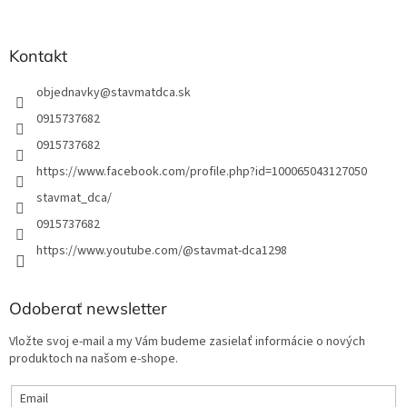
e
Kontakt
objednavky
@
stavmatdca.sk
0915737682
0915737682
https://www.facebook.com/profile.php?id=100065043127050
stavmat_dca/
0915737682
https://www.youtube.com/@stavmat-dca1298
Odoberať newsletter
Vložte svoj e-mail a my Vám budeme zasielať informácie o nových
produktoch na našom e-shope.
Email