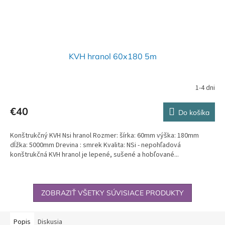
KVH hranol 60x180 5m
1-4 dni
€40
Do košíka
Konštrukčný KVH Nsi hranol Rozmer: šírka: 60mm výška: 180mm
dĺžka: 5000mm Drevina : smrek Kvalita: NSi - nepohľadová
konštrukčná KVH hranol je lepené, sušené a hobľované...
ZOBRAZIŤ VŠETKY SÚVISIACE PRODUKTY
Popis
Diskusia