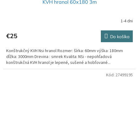
KVH hranol 60x180 3m
1-4 dni
€25
Do košíka
Konštrukčný KVH Nsi hranol Rozmer: šírka: 60mm výška: 180mm
dĺžka: 3000mm Drevina : smrek Kvalita: NSi - nepohľadová
konštrukčná KVH hranol je lepené, sušené a hobľované...
Kód:
27499195