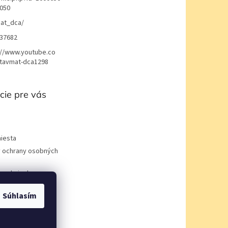
050
at_dca/
37682
://www.youtube.co
avmat-dca1298
cie pre vás
iesta
 ochrany osobných
podmienky
Súhlasím