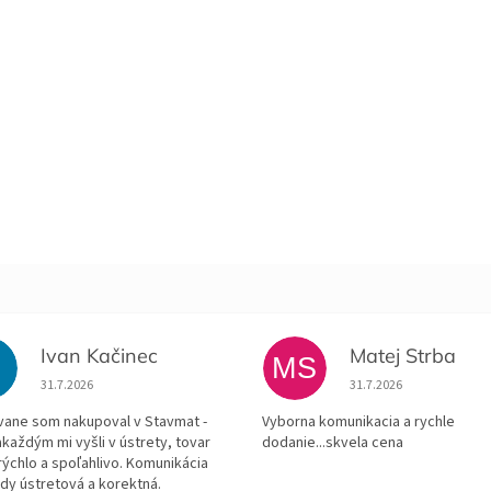
Ivan Kačinec
Matej Strba
K
MS
Hodnotenie obchodu je 5 z 5 hviezdičiek.
Hodnotenie obchodu je
31.7.2026
31.7.2026
ane som nakupoval v Stavmat -
Vyborna komunikacia a rychle
každým mi vyšli v ústrety, tovar
dodanie...skvela cena
rýchlo a spoľahlivo. Komunikácia
ždy ústretová a korektná.