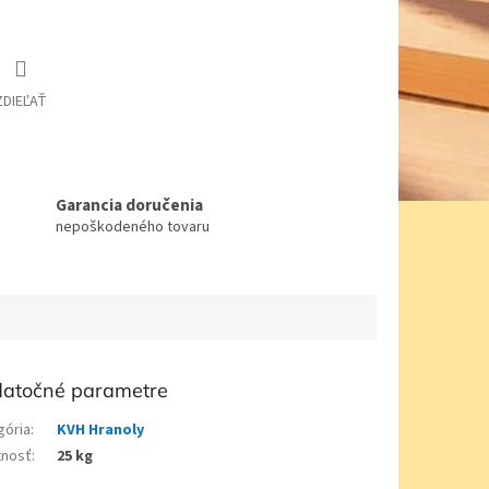
ZDIEĽAŤ
Garancia doručenia
nepoškodeného tovaru
atočné parametre
gória
:
KVH Hranoly
nosť
:
25 kg