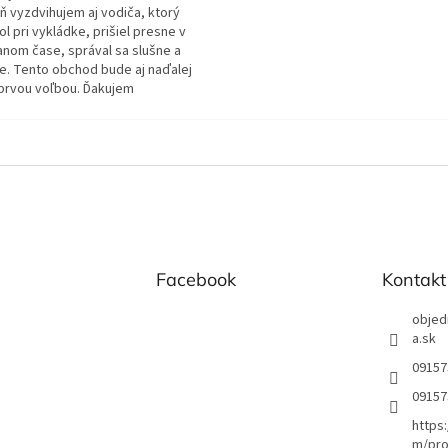
ň vyzdvihujem aj vodiča, ktorý
 pri vykládke, prišiel presne v
anom čase, správal sa slušne a
e. Tento obchod bude aj naďalej
prvou voľbou. Ďakujem
Facebook
Kontakt
objed
a.sk
09157
09157
https
m/pro