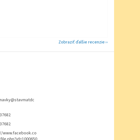
Zobraziť ďalšie recenzie
navky
@
stavmatdc
37682
37682
://www.facebook.co
file.php?id=1000650