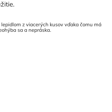
užitie.
 lepidlom z viacerých kusov vďaka čomu má
neohýba sa a nepráska.