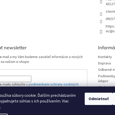
43127
stavm
09157
https
m/@st
ť newsletter
Informá
 e-mail a my Vám budeme zasielať informácie o nových
Kontakty
 na našom e-shope.
Doprava
Odberné m
Podmienky
údajov
e-mailu súhlasíte s
podmienkami ochrany osobných
Obchodné 
oužíva súbory cookie. Ďalším prechádzaním
Odmietnuť
yjadrujete súhlas s ich používaním. Viac
ÁSIŤ SA
u
.