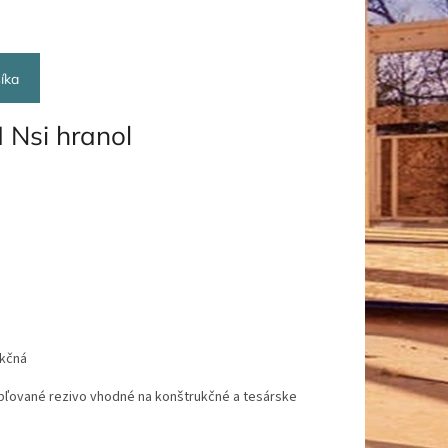
íka
 Nsi hranol
ukčná
obľované rezivo vhodné na konštrukčné a tesárske