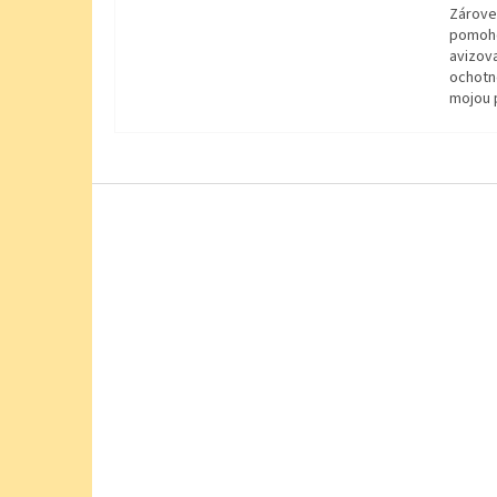
Zárove
pomohol
avizov
ochotn
mojou 
Z
á
p
ä
t
i
e