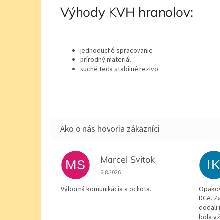
Výhody KVH hranolov:
jednoduché spracovanie
prírodný materiál
suché teda stabilné rezivo
Marcel Svitok
MS
I
Hodnotenie obchodu je 5 z 5 hviezdičiek.
6.8.2026
Výborná komunikácia a ochota.
Opakov
DCA. Za
dodali 
bola v