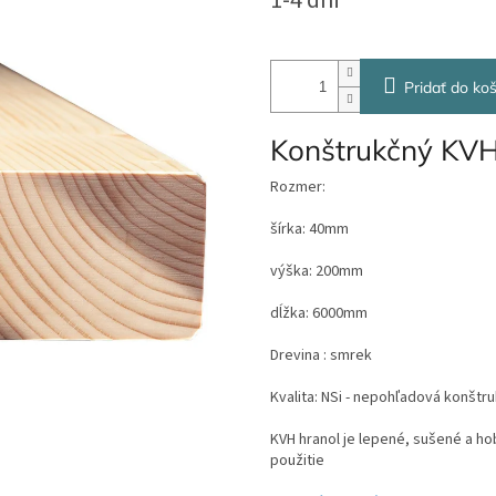
1-4 dni
cena:
Pridať do koš
Konštrukčný KVH
Rozmer:
šírka: 40mm
výška: 200mm
dĺžka: 6000mm
Drevina : smrek
Kvalita: NSi - nepohľadová konštr
KVH hranol je lepené, sušené a h
použitie