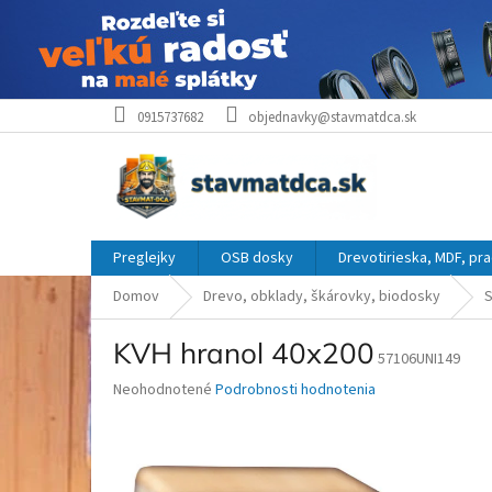
Prejsť
0915737682
objednavky@stavmatdca.sk
na
obsah
Preglejky
OSB dosky
Drevotirieska, MDF, pr
Domov
Drevo, obklady, škárovky, biodosky
S
KVH hranol 40x200
57106UNI149
Priemerné
Neohodnotené
Podrobnosti hodnotenia
hodnotenie
produktu
je
0,0