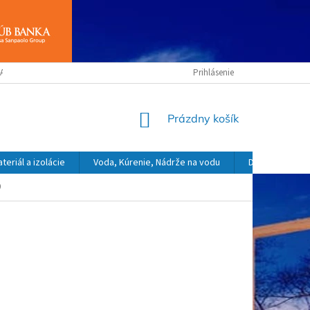
ANY OSOBNÝCH ÚDAJOV
OBCHODNÉ PODMIENKY
Prihlásenie
NÁKUPNÝ
Prázdny košík
KOŠÍK
eriál a izolácie
Voda, Kúrenie, Nádrže na vodu
Dekoračný a o
0