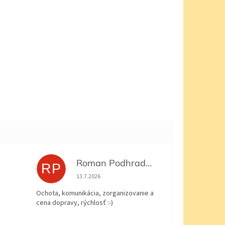
Roman Podhradský
RP
 5 z 5 hviezdičiek.
Hodnotenie obchodu je 5 z 5 hviezdičiek.
13.7.2026
Ochota, komunikácia, zorganizovanie a
cena dopravy, rýchlosť :-)