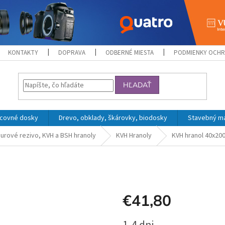
KONTAKTY
DOPRAVA
ODBERNÉ MIESTA
PODMIENKY OCHR
HĽADAŤ
acovné dosky
Drevo, obklady, škárovky, biodosky
Stavebný mat
urové rezivo, KVH a BSH hranoly
KVH Hranoly
KVH hranol 40x20
€41,80
Jednotková