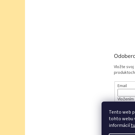
Odobera
Vložte svoj
produktoch
Email
Vložením 
údajov
Tento web p
tohto webu v
PRIHL
informácií
t