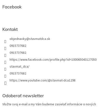
ä
t
Facebook
i
e
Kontakt
objednavky
@
stavmatdca.sk
0915737682
0915737682
https://www.facebook.com/profile.php?id=100065043127050
stavmat_dca/
0915737682
https://www.youtube.com/@stavmat-dca1298
Odoberať newsletter
Vložte svoj e-mail a my Vám budeme zasielať informácie o nových