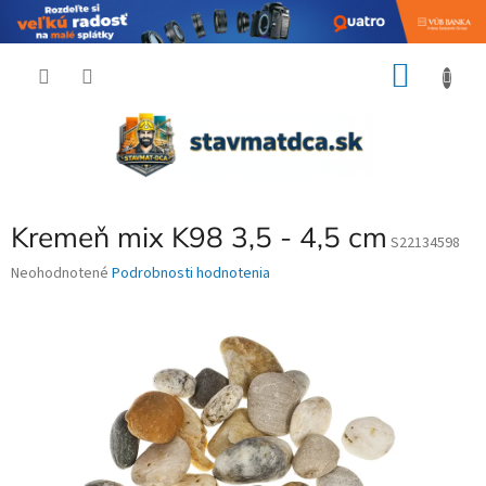
Prejsť
NÁKU
na
obsah
KOŠÍK
Kremeň mix K98 3,5 - 4,5 cm
S22134598
Priemerné
Neohodnotené
Podrobnosti hodnotenia
hodnotenie
produktu
je
0,0
z
5
hviezdičiek.