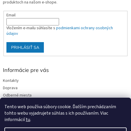
produktoch na našom e-shope.
Email
Vložením e-mailu súhlasíte s
podmienkami ochrany osobných
údajov
PRIHLÁSIŤ SA
Informácie pre vás
Kontakty
Doprava
Odberné miesta
Podmienky ochrany osobných údajov
Tento web používa súbory cookie. Ďalším prechádzaním
Obchodné podmienky
tohto webu vyjadrujete súhlas s ich používaním. Viac
informácií
tu
.