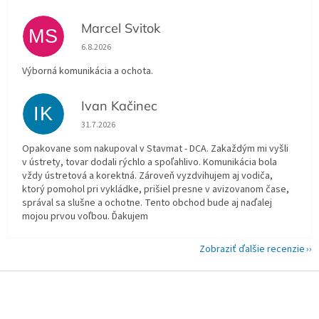
Marcel Svitok
MS
Hodnotenie obchodu je 5 z 5 hviezdičiek.
6.8.2026
Výborná komunikácia a ochota.
Ivan Kačinec
IK
Hodnotenie obchodu je 5 z 5 hviezdičiek.
31.7.2026
Opakovane som nakupoval v Stavmat - DCA. Zakaždým mi vyšli
v ústrety, tovar dodali rýchlo a spoľahlivo. Komunikácia bola
vždy ústretová a korektná. Zároveň vyzdvihujem aj vodiča,
ktorý pomohol pri vykládke, prišiel presne v avizovanom čase,
správal sa slušne a ochotne. Tento obchod bude aj naďalej
mojou prvou voľbou. Ďakujem
Zobraziť ďalšie recenzie
Z
á
p