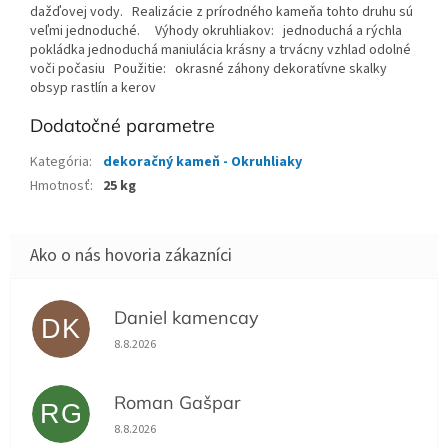
dažďovej vody. Realizácie z prírodného kameňa tohto druhu sú
veľmi jednoduché. Výhody okruhliakov: jednoduchá a rýchla
pokládka jednoduchá maniulácia krásny a trvácny vzhlad odolné
voči počasiu Použitie: okrasné záhony dekoratívne skalky
obsyp rastlín a kerov
Dodatočné parametre
Kategória
:
dekoračný kameň - Okruhliaky
Hmotnosť
:
25 kg
Daniel kamencay
DK
Hodnotenie obchodu je 5 z 5 hviezdičiek.
8.8.2026
Roman Gašpar
RG
Hodnotenie obchodu je 5 z 5 hviezdičiek.
8.8.2026