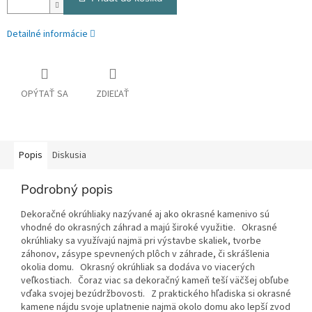
Detailné informácie
OPÝTAŤ SA
ZDIEĽAŤ
Popis
Diskusia
Podrobný popis
Dekoračné okrúhliaky nazývané aj ako okrasné kamenivo sú
vhodné do okrasných záhrad a majú široké využitie. Okrasné
okrúhliaky sa využívajú najmä pri výstavbe skaliek, tvorbe
záhonov, zásype spevnených plôch v záhrade, či skrášlenia
okolia domu. Okrasný okrúhliak sa dodáva vo viacerých
veľkostiach. Čoraz viac sa dekoračný kameň teší väčšej obľube
vďaka svojej bezúdržbovosti. Z praktického hľadiska si okrasné
kamene nájdu svoje uplatnenie najmä okolo domu ako lepší zvod