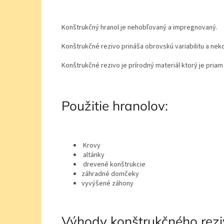
Konštrukčný hranol je nehobľovaný a impregnovaný.
Konštrukčné rezivo prináša obrovskú variabilitu a ne
Konštrukčné rezivo je prírodný materiál ktorý je pria
Použitie hranolov:
Krovy
altánky
drevené konštrukcie
záhradné domčeky
vyvýšené záhony
Výhody konštrukčného rezi