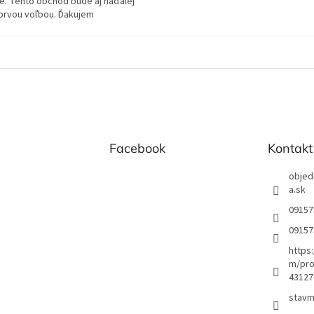
e. Tento obchod bude aj naďalej
prvou voľbou. Ďakujem
Facebook
Kontakt
objed
a.sk
09157
09157
https
m/pro
43127
stavm