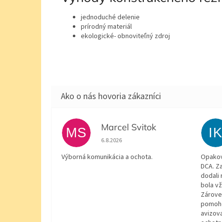
jednoduché delenie
prírodný materiál
ekologické- obnoviteľný zdroj
Marcel Svitok
MS
I
Hodnotenie obchodu je 5 z 5 hviezdičiek.
6.8.2026
Výborná komunikácia a ochota.
Opakov
DCA. Za
dodali 
bola v
Zárove
pomohol
avizov