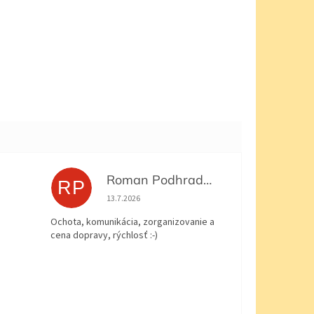
Roman Podhradský
RP
 5 z 5 hviezdičiek.
Hodnotenie obchodu je 5 z 5 hviezdičiek.
13.7.2026
Ochota, komunikácia, zorganizovanie a
cena dopravy, rýchlosť :-)