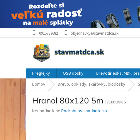
Prejsť
0915737682
objednavky@stavmatdca.sk
na
obsah
Preglejky
OSB dosky
Drevotirieska, MDF, pr
Domov
Drevo, obklady, škárovky, biodosky
S
Hranol 80x120 5m
57106UNI86
Priemerné
Neohodnotené
Podrobnosti hodnotenia
hodnotenie
produktu
je
0,0