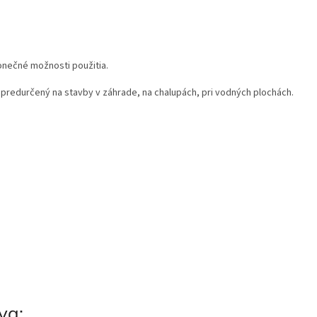
konečné možnosti použitia.
m predurčený na stavby v záhrade, na chalupách, pri vodných plochách.
va: