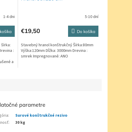
1-4 dni
5-10 dní
€19,50
košíka
Do košíka
šírka:
Stavebný hranol konštrukčný Šírka:80mm
revina :
Výška:120mm Dĺžka: 3000mm Drevina :
smrek Impregnované: ANO
sušené a
atočné parametre
gória
:
Surové konštrukčné rezivo
nosť
:
30 kg