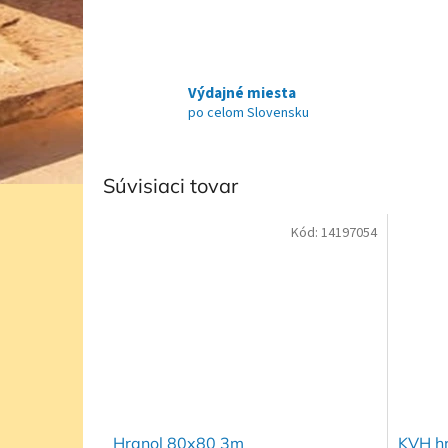
Výdajné miesta
po celom Slovensku
Súvisiaci tovar
Kód:
14197054
Hranol 80x80 3m
KVH h