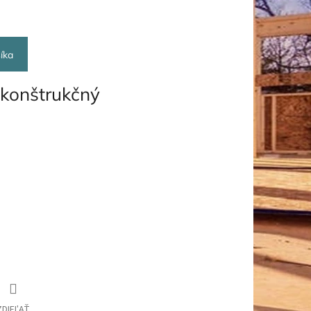
íka
 konštrukčný
ZDIEĽAŤ