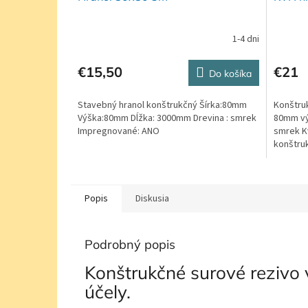
1-4 dni
€15,50
€21
Do košíka
Stavebný hranol konštrukčný Šírka:80mm
Konštruk
Výška:80mm Dĺžka: 3000mm Drevina : smrek
80mm vý
Impregnované: ANO
smrek Kv
konštruk
hobľovan
Popis
Diskusia
Podrobný popis
Konštrukčné surové rezivo
účely.