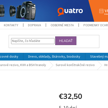
KONTAKTY
DOPRAVA
ODBERNÉ MIESTA
PODMIENKY OCHR
HĽADAŤ
acovné dosky
Drevo, obklady, škárovky, biodosky
Stavebný mat
urové rezivo, KVH a BSH hranoly
Surové konštrukčné rezivo
Hr
€32,50
Jednotková