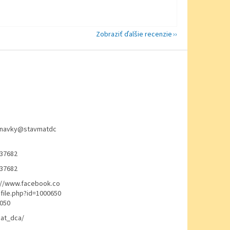
Zobraziť ďalšie recenzie
navky
@
stavmatdc
37682
37682
://www.facebook.co
file.php?id=1000650
050
at_dca/