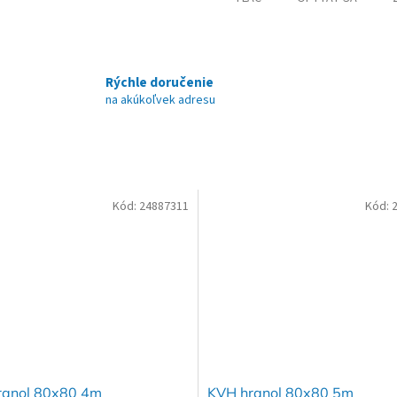
Rýchle doručenie
na akúkoľvek adresu
Kód:
24887311
Kód:
ranol 80x80 4m
KVH hranol 80x80 5m