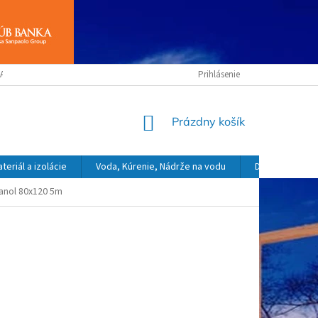
ANY OSOBNÝCH ÚDAJOV
OBCHODNÉ PODMIENKY
Prihlásenie
NÁKUPNÝ
Prázdny košík
KOŠÍK
eriál a izolácie
Voda, Kúrenie, Nádrže na vodu
Dekoračný a o
anol 80x120 5m