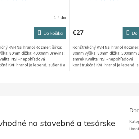
1-4 dni
€27
Do košíka
Do 
čný KVH Nsi hranol Rozmer: šírka:
Konštrukčný KVH Nsi hranol Rozmer: 
ška: 80mm dĺžka: 4000mm Drevina :
80mm výška: 80mm dĺžka: 5000mm D
alita: NSi - nepohľadová
smrek Kvalita: NSi - nepohľadová
čná KVH hranol je lepené, sušené a
konštrukčná KVH hranol je lepené, 
é...
hobľované...
Dod
 vhodné na stavebné a tesárske
Kate
Hmot