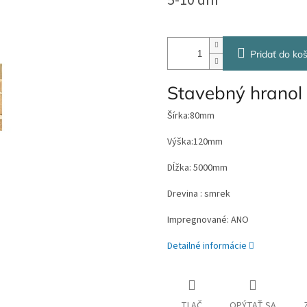
5-10 dní
cena:
Pridať do koš
Stavebný hranol
Šírka:80mm
Výška:120mm
Dĺžka: 5000mm
Drevina : smrek
Impregnované: ANO
Detailné informácie
TLAČ
OPÝTAŤ SA