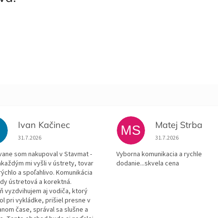
Ivan Kačinec
Matej Strba
K
MS
Hodnotenie obchodu je 5 z 5 hviezdičiek.
Hodnotenie obchodu je
31.7.2026
31.7.2026
ane som nakupoval v Stavmat -
Vyborna komunikacia a rychle
každým mi vyšli v ústrety, tovar
dodanie...skvela cena
rýchlo a spoľahlivo. Komunikácia
ždy ústretová a korektná.
ň vyzdvihujem aj vodiča, ktorý
 pri vykládke, prišiel presne v
anom čase, správal sa slušne a