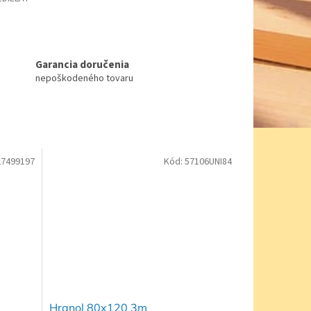
Garancia doručenia
nepoškodeného tovaru
27499197
Kód:
57106UNI84
Hranol 80x120 3m