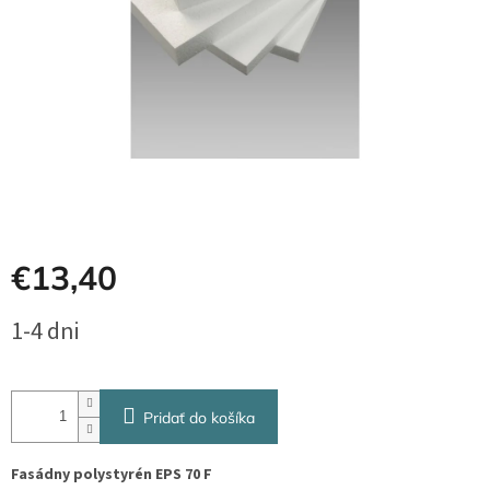
€13,40
Jednotková
1-4 dni
cena:
Pridať do košíka
Fasádny polystyrén EPS 70 F