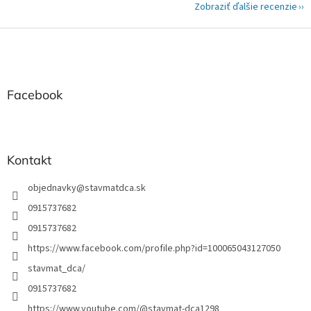
Zobraziť ďalšie recenzie
Z
á
p
ä
t
Facebook
i
e
Kontakt
objednavky
@
stavmatdca.sk
0915737682
0915737682
https://www.facebook.com/profile.php?id=100065043127050
stavmat_dca/
0915737682
https://www.youtube.com/@stavmat-dca1298