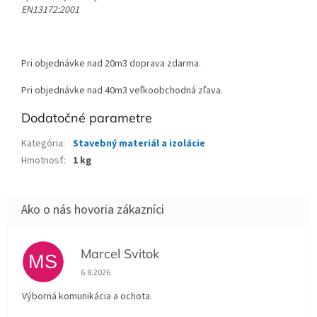
EN13172:2001
Pri objednávke nad 20m3 doprava zdarma.
Pri objednávke nad 40m3 veľkoobchodná zľava.
Dodatočné parametre
Kategória
:
Stavebný materiál a izolácie
Hmotnosť
:
1 kg
Marcel Svitok
MS
Hodnotenie obchodu je 5 z 5 hviezdičiek.
6.8.2026
Výborná komunikácia a ochota.