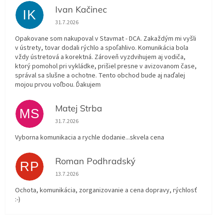
Ivan Kačinec
IK
Hodnotenie obchodu je 5 z 5 hviezdičiek.
31.7.2026
Opakovane som nakupoval v Stavmat - DCA. Zakaždým mi vyšli
v ústrety, tovar dodali rýchlo a spoľahlivo. Komunikácia bola
vždy ústretová a korektná. Zároveň vyzdvihujem aj vodiča,
ktorý pomohol pri vykládke, prišiel presne v avizovanom čase,
správal sa slušne a ochotne. Tento obchod bude aj naďalej
mojou prvou voľbou. Ďakujem
Matej Strba
MS
Hodnotenie obchodu je 5 z 5 hviezdičiek.
31.7.2026
Vyborna komunikacia a rychle dodanie...skvela cena
Roman Podhradský
RP
Hodnotenie obchodu je 5 z 5 hviezdičiek.
13.7.2026
Ochota, komunikácia, zorganizovanie a cena dopravy, rýchlosť
:-)