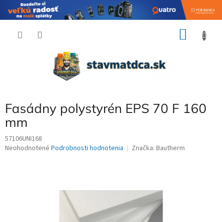
Prejsť
NÁKU
na
obsah
KOŠÍK
Fasádny polystyrén EPS 70 F 160
mm
57106UNI168
Priemerné
Neohodnotené
Podrobnosti hodnotenia
Značka:
Bautherm
hodnotenie
produktu
je
0,0
z
5
hviezdičiek.