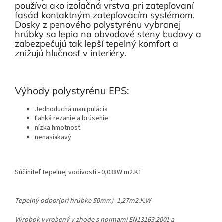
používa ako izolačná vrstva pri zatepľovaní
fasád kontaktným zatepľovacím systémom.
Dosky z penového polystyrénu vybranej
hrúbky sa lepia na obvodové steny budovy a
zabezpečujú tak lepší tepelný komfort a
znižujú hlučnosť v interiéry.
Výhody polystyrénu EPS:
Jednoduchá manipulácia
Ľahká rezanie a brúsenie
nízka hmotnosť
nenasiakavý
Súčiniteľ tepelnej vodivosti - 0,038W.m2.K1
Tepelný odpor(pri hrúbke 50mm)- 1,27m2.K.W
Výrobok vyrobený v zhode s normami EN13163:2001 a