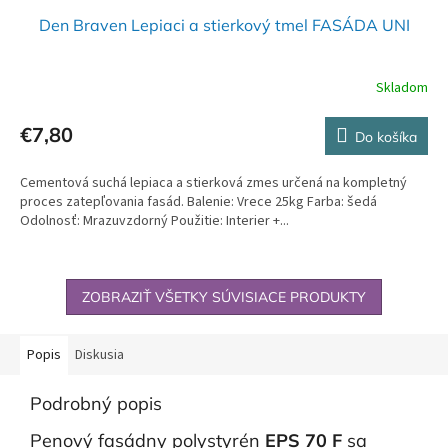
Den Braven Lepiaci a stierkový tmel FASÁDA UNI
Skladom
€7,80
Do košíka
Cementová suchá lepiaca a stierková zmes určená na kompletný
proces zatepľovania fasád. Balenie: Vrece 25kg Farba: šedá
Odolnosť: Mrazuvzdorný Použitie: Interier +...
ZOBRAZIŤ VŠETKY SÚVISIACE PRODUKTY
Popis
Diskusia
Podrobný popis
Penový fasádny polystyrén
EPS 70 F
sa