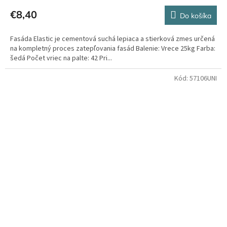
€8,40
Do košíka
Fasáda Elastic je cementová suchá lepiaca a stierková zmes určená
na kompletný proces zatepľovania fasád Balenie: Vrece 25kg Farba:
šedá Počet vriec na palte: 42 Pri...
Kód:
57106UNI