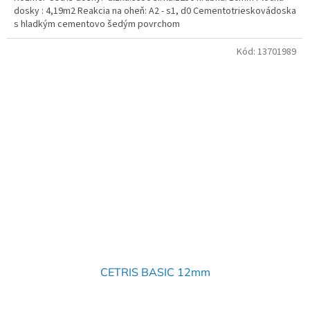
dosky : 4,19m2 Reakcia na oheň: A2 - s1, d0 Cementotrieskovádoska
s hladkým cementovo šedým povrchom
Kód:
13701989
CETRIS BASIC 12mm