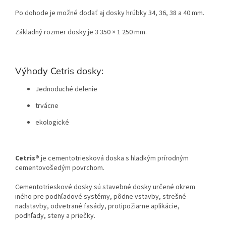
Po dohode je možné dodať aj dosky hrúbky 34, 36, 38 a 40 mm.
Základný rozmer dosky je 3 350 × 1 250 mm.
Výhody Cetris dosky:
Jednoduché delenie
trvácne
ekologické
Cetris®
je cementotriesková doska s hladkým prírodným
cementovošedým povrchom.
Cementotrieskové dosky sú stavebné dosky
určené okrem
iného pre podhľadové systémy, pôdne vstavby, strešné
nadstavby, odvetrané fasády, protipožiarne aplikácie,
podhľady,
steny a priečky.