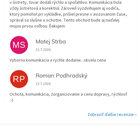
v ústrety, tovar dodali rýchlo a spoľahlivo. Komunikácia bola
vždy ústretová a korektná. Zároveň vyzdvihujem aj vodiča,
ktorý pomohol pri vykládke, prišiel presne v avizovanom čase,
správal sa slušne a ochotne. Tento obchod bude aj naďalej
mojou prvou voľbou. Ďakujem
Matej Strba
MS
Hodnotenie obchodu je 5 z 5 hviezdičiek.
31.7.2026
Vyborna komunikacia a rychle dodanie...skvela cena
Roman Podhradský
RP
Hodnotenie obchodu je 5 z 5 hviezdičiek.
13.7.2026
Ochota, komunikácia, zorganizovanie a cena dopravy, rýchlosť
:-)
Zobraziť ďalšie recenzie
Z
á