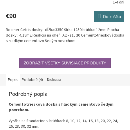
1-4 dni
€90
Do košíka
Rozmer Cetris dosky: dĺžka:3350 šírka:1250 hrúbka: 12mm Plocha
dosky : 4,19m2 Reakcia na oheň: A2 - s1, d0 Cementotrieskovádoska
s hladkým cementovo šedým povrchom
ZOBRAZIŤ VŠETKY SÚVISIACE PRODUKTY
Popis
Podobné (4)
Diskusia
Podrobný popis
Cementotriesková doska s hladkým cementovo šedým
povrchom.
Vyrába sa štandartne v hrúbkach 8, 10, 12, 14, 16, 18, 20, 22, 24,
26, 28, 30, 32 mm.