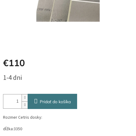
€110
Jednotková
1-4 dni
cena:
Pridať do košíka
Rozmer Cetris dosky:
dĺžka:3350