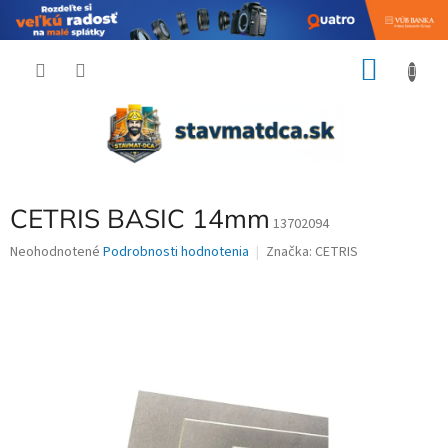
Prejsť
NÁKU
na
obsah
KOŠÍK
CETRIS BASIC 14mm
13702094
Priemerné
Neohodnotené
Podrobnosti hodnotenia
Značka:
CETRIS
hodnotenie
produktu
je
0,0
z
5
hviezdičiek.