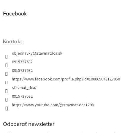
p
ä
t
Facebook
i
e
Kontakt
objednavky
@
stavmatdca.sk
0915737682
0915737682
https://www.facebook.com/profile.php?id=100065043127050
stavmat_dca/
0915737682
https://www.youtube.com/@stavmat-dca1298
Odoberať newsletter