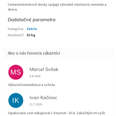
Cementotrieskové dosky spájajú výhodné vlastnosti cementu a
dreva.
Dodatočné parametre
Kategória
:
Cetris
Hmotnosť
:
82 kg
Marcel Svitok
MS
Hodnotenie obchodu je 5 z 5 hviezdičiek.
6.8.2026
Výborná komunikácia a ochota.
Ivan Kačinec
IK
Hodnotenie obchodu je 5 z 5 hviezdičiek.
31.7.2026
Opakovane som nakupoval v Stavmat - DCA. Zakaždým mi vyšli