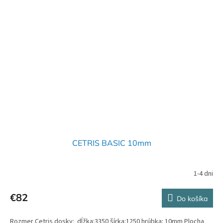
CETRIS BASIC 10mm
1-4 dni
€82
Do košíka
Rozmer Cetris dosky: dĺžka:3350 šírka:1250 hrúbka: 10mm Plocha