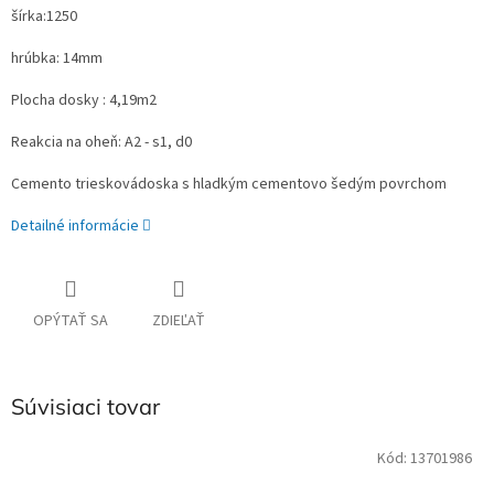
šírka:1250
hrúbka: 14mm
Plocha dosky : 4,19m2
Reakcia na oheň: A2 - s1, d0
Cemento trieskovádoska s hladkým cementovo šedým povrchom
Detailné informácie
OPÝTAŤ SA
ZDIEĽAŤ
Súvisiaci tovar
Kód:
13701986